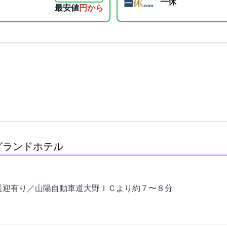
一休
最安値
4840円から
グランドホテル
送迎有り／山陽自動車道大野ＩＣより約７〜８分