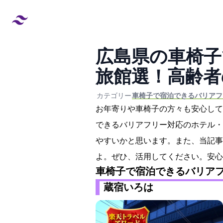
広島県の車椅子
旅館29選！高
created at:
updated at:
カテゴリー:
#車椅子で宿泊できるバリア
お年寄りや車椅子の方々も安心して
できるバリアフリー対応のホテル・
やすいかと思います。また、当記事
よ。ぜひ、活用してください。安心
車椅子で宿泊できるバリア
蔵宿いろは