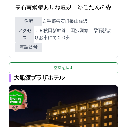
雫石南網張ありね温泉 ゆこたんの森
住所
岩手郡雫石町長山猫沢3-6
アクセ
ＪＲ秋田新幹線 田沢湖線 雫石駅よ
ス
りお車にて２０分
電話番号
空室を探す
大船渡プラザホテル