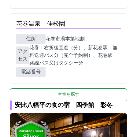
花巻温泉 佳松園
住所
花巻市湯本第1地割125-2
花巻IC：右折後直進4km（5分）、新花巻駅：無
アク
料送迎バス20分（完全予約制）、花巻駅：
セス
路線バス又はタクシー15分
電話番号
空室を探す
安比八幡平の食の宿 四季館 彩冬