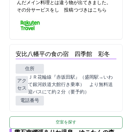
んだメイン料理とは違う物が出てきました。
その分サービスをし… 2021-11-29 22:02:19投稿
つづきはこちら
安比八幡平の食の宿 四季館 彩冬
住所
ＪＲ花輪線『赤坂田駅』（盛岡駅→いわ
アク
て銀河鉄道大館行き乗車） より無料送
セス
迎バスにて約２分（要予約）
電話番号
空室を探す