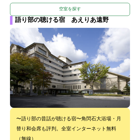
空室を探す
語り部の聴ける宿 あえりあ遠野
〜語り部の昔話が聴ける宿〜角閃石大浴場・月
替り和会席も評判。全室インターネット無料
（無線LAN）