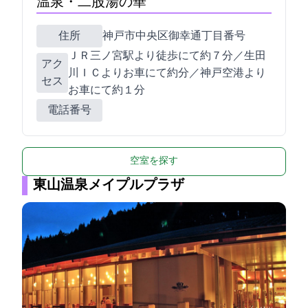
温泉・二股湯の華
住所
神戸市中央区御幸通4丁目1番22号
ＪＲ三ノ宮駅より徒歩にて約７分／生田
アク
川ＩＣよりお車にて約6分／神戸空港より
セス
お車にて約１8分
電話番号
空室を探す
東山温泉メイプルプラザ