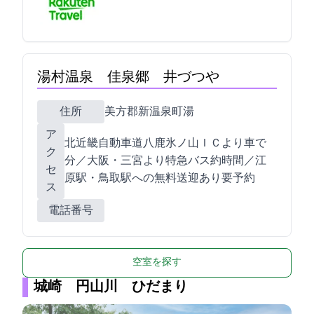
湯村温泉 佳泉郷 井づつや
住所
美方郡新温泉町湯1535
ア
北近畿自動車道八鹿氷ノ山ＩＣより車で50
ク
分／大阪・三宮より特急バス約3時間／JR江
セ
原駅・鳥取駅への無料送迎あり(要予約)
ス
電話番号
空室を探す
城崎 円山川 ひだまり