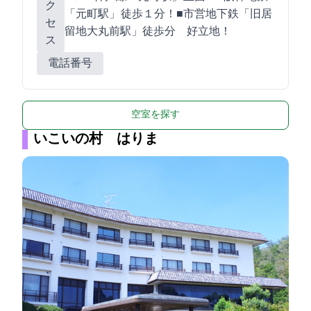
ク
「元町駅」 徒歩１分！■市営地下鉄「旧居
セ
留地大丸前駅」徒歩2分 好立地！
ス
電話番号
空室を探す
いこいの村 はりま