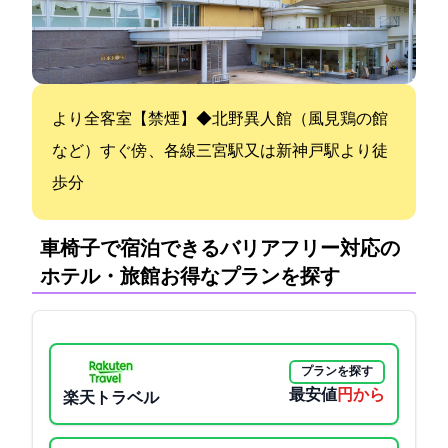
4/1より全客室【禁煙】◆北野異人館（風見鶏の館
など）すぐ傍、各線三宮駅又は新神戸駅より徒
歩12分
車椅子で宿泊できるバリアフリー対応の
ホテル・旅館:お得なプランを探す
プランを探す
最安値
5000円から
楽天トラベル