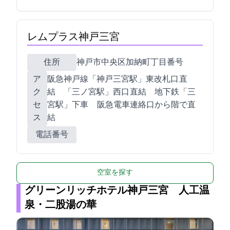
レムプラス神戸三宮
住所
神戸市中央区加納町4丁目2番1号
ア
阪急神戸線「神戸三宮駅」東改札口 直
ク
結 JR「三ノ宮駅」西口 直結 地下鉄「三
セ
宮駅」下車 阪急電車連絡口から2階で直
ス
結
電話番号
空室を探す
グリーンリッチホテル神戸三宮 人工温
泉・二股湯の華