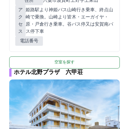
住所
宍粟市波賀町上野字上東山1799-6
ア
姫路駅より神姫バス山崎行き乗車、終点山
ク
崎で乗換。山崎より皆木・エーガイヤ・
セ
原・戸倉行き乗車。谷バス停又は安賀南バ
ス
ス停下車
電話番号
空室を探す
ホテル北野プラザ 六甲荘