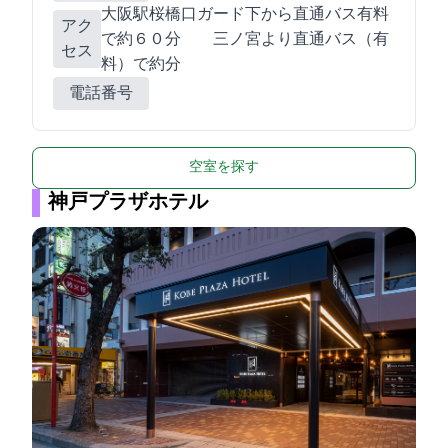
JR大阪駅桜橋口ガード下から直通バス(有料)
アク
で約６０分 / 三ノ宮より直通バス（有
セス
料）で約40分
電話番号
空室を探す
神戸プラザホテル