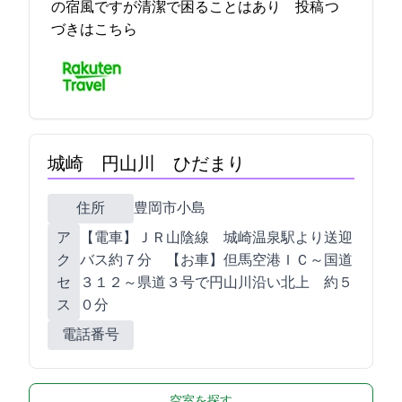
の宿風ですが清潔で困ることはあり… 2021-11-24 20:30:45投稿
つ
づきはこちら
城崎 円山川 ひだまり
住所
豊岡市小島1188-8
ア
【電車】ＪＲ山陰線 城崎温泉駅より送迎
ク
バス約７分 【お車】但馬空港ＩＣ～国道
セ
３１２～県道３号で円山川沿い北上 約５
ス
０分
電話番号
空室を探す