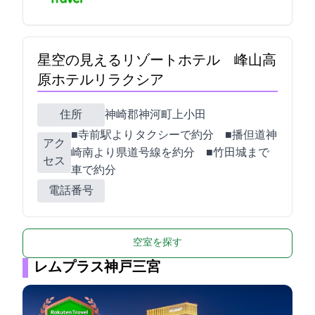
星空の見えるリゾートホテル 峰山高
原ホテルリラクシア
住所
神崎郡神河町上小田881-146
■JR寺前駅より タクシーで約25分 ■播但道神
アク
崎南ICより県道8号線を約30分 ■竹田城まで
セス
車で約70分
電話番号
空室を探す
レムプラス神戸三宮