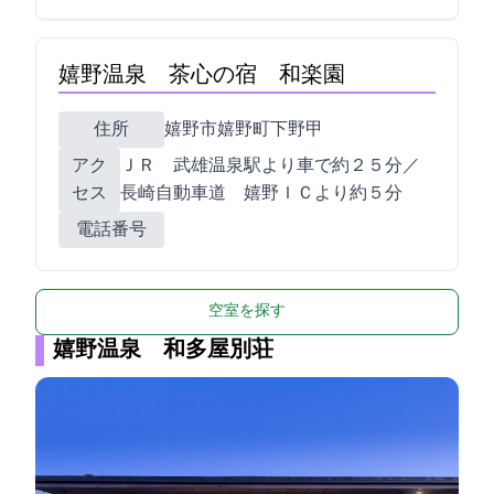
嬉野温泉 茶心の宿 和楽園
住所
嬉野市嬉野町下野甲33
アク
ＪＲ 武雄温泉駅より車で約２５分／
セス
長崎自動車道 嬉野ＩＣより約５分
電話番号
空室を探す
嬉野温泉 和多屋別荘