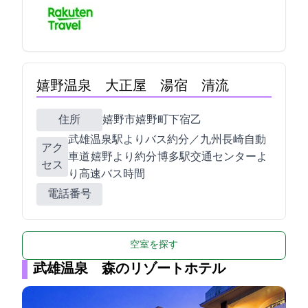
嬉野温泉 大正屋 湯宿 清流
住所
嬉野市嬉野町下宿乙2314
JR武雄温泉駅よりバス約25分／九州長崎自動
アク
車道 嬉野ICより約10分/ 博多駅交通センターよ
セス
り高速バス2時間
電話番号
空室を探す
武雄温泉 森のリゾートホテル