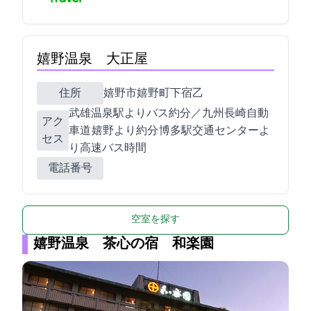
嬉野温泉 大正屋
住所
嬉野市嬉野町下宿乙2276-1
JR武雄温泉駅よりバス約25分／九州長崎自動
アク
車道 嬉野ICより約10分/ 博多駅交通センターよ
セス
り高速バス2時間
電話番号
空室を探す
嬉野温泉 茶心の宿 和楽園