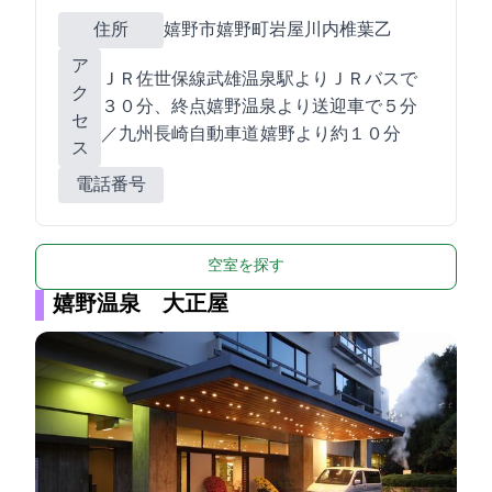
住所
嬉野市嬉野町岩屋川内椎葉乙1586
ア
ＪＲ佐世保線武雄温泉駅よりＪＲバスで
ク
３０分、終点嬉野温泉より送迎車で５分
セ
／九州長崎自動車道 嬉野ICより約１０分
ス
電話番号
空室を探す
嬉野温泉 大正屋