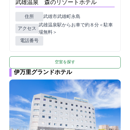
武雄温泉 森のリゾートホテル
住所
武雄市武雄町永島15750-1
武雄温泉駅からお車で約８分＜駐車
アクセス
場無料＞
電話番号
0954-23-4477
空室を探す
伊万里グランドホテル