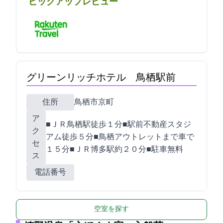
ピックアップレビュー
グリーンリッチホテル 鳥栖駅前
住所
鳥栖市京町726
ア
■ＪＲ鳥栖駅徒歩１分■駅前不動産スタジ
ク
アム徒歩５分■鳥栖アウトレットまで車で
セ
１５分■ＪＲ博多駅約２０分■駐車無料
ス
電話番号
空室を探す