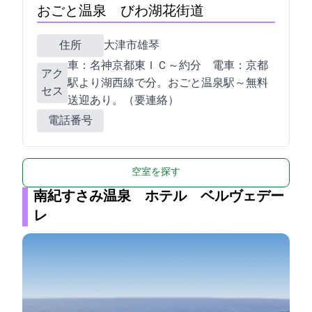
おごと温泉 びわ湖花街道
住所
大津市雄琴1-1-3
車：名神京都東ＩＣ～約20分 電車：京都
アク
駅よりJR湖西線で20分。おごと温泉駅～無料
セス
送迎あり。（要連絡）
電話番号
空室を探す
南紀すさみ温泉 ホテル ベルヴェデー
レ