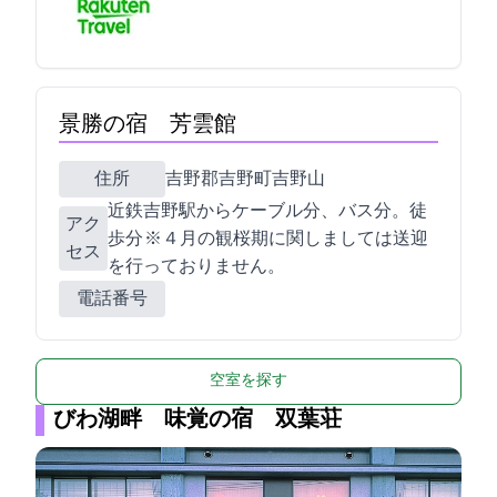
景勝の宿 芳雲館
住所
吉野郡吉野町吉野山2340
近鉄吉野駅からケーブル3分、バス7分。徒
アク
歩30分 ※４月の観桜期に関しましては送迎
セス
を行っておりません。
電話番号
空室を探す
びわ湖畔 味覚の宿 双葉荘