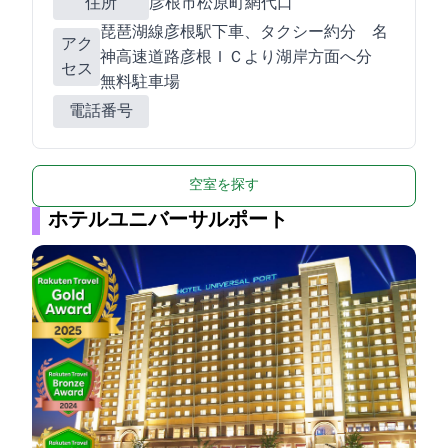
住所
彦根市松原町網代口1377
JR琵琶湖線彦根駅下車、タクシー約7分 名
アク
神高速道路彦根ＩＣより湖岸方面へ10分
セス
無料駐車場
電話番号
空室を探す
ホテルユニバーサルポート