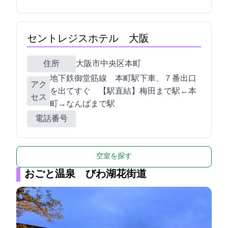
セントレジスホテル 大阪
住所
大阪市中央区本町3-6-12
地下鉄御堂筋線 本町駅下車、７番出口
アク
を出てすぐ 【駅直結】梅田まで2駅←本
セス
町→なんばまで2駅
電話番号
空室を探す
おごと温泉 びわ湖花街道