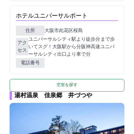
ホテルユニバーサルポート
住所
大阪市此花区桜島1-1-111
ユニバーサルシティ駅より徒歩3分 USJまで歩
アク
いてスグ！JR大阪駅から12分/阪神高速ユニバ
セス
ーサルシティ出口より車で2分
電話番号
空室を探す
湯村温泉 佳泉郷 井づつや