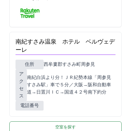
南紀すさみ温泉 ホテル ベルヴェデ
ーレ
住所
西牟婁郡すさみ町周参見4857-3
ア
南紀白浜より15分！ＪＲ紀勢本線「周参見
ク
(すさみ)駅」車で５分／大阪→阪和自動車
セ
道→日置川ＩＣ→国道４２号南下約6分
ス
電話番号
空室を探す