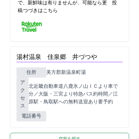
で、新鮮味は有りませんが、可能なら更… 2021-12-04 13:20:43投
稿
つづきはこちら
湯村温泉 佳泉郷 井づつや
住所
美方郡新温泉町湯1535
ア
北近畿自動車道八鹿氷ノ山ＩＣより車で50
ク
分／大阪・三宮より特急バス約3時間／JR江
セ
原駅・鳥取駅への無料送迎あり(要予約)
ス
電話番号