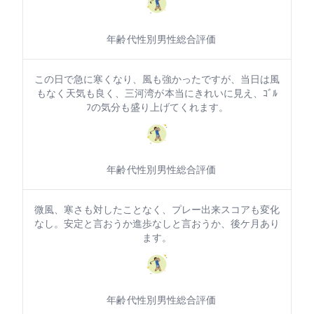
年齢: 30代
性別: 男性
総合評価: 5
この2.3日で急に寒くなり、風も強かったですが、当日は風
もなく天気も良く、三河湾が 本当にきれいに見え、ｺﾞﾙ
ﾌの気分も盛り上げてくれます。
年齢: 60代
性別: 男性
総合評価: 4
微風、寒さも対したことなく、プレー出来スコアも変化
なし。安定と言おうか進歩なしと言おうか、後1ケ月あり
ます。
年齢: 70代
性別: 男性
総合評価: 4