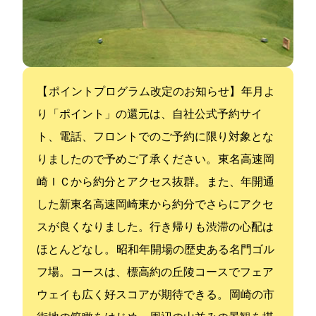
【ACCORDIA NEXT ポイントプログラム改定のお知らせ】 2020年12月よ
り「ACCORDIA NEXTポイント」の還元は、自社公式予約サイ
ト、電話、フロントでのご予約に限り対象とな
りましたので予めご了承ください。 東名高速岡
崎Ｉ.Ｃから約10分とアクセス抜群。 また、2016年開通
した新東名高速岡崎東ICから約13分でさらにアクセ
スが良くなりました。行き帰りも渋滞の心配は
ほとんどなし。 昭和40年開場の歴史ある名門ゴル
フ場。コースは、標高約170mの丘陵コースでフェア
ウェイも広く好スコアが期待できる。 岡崎の市