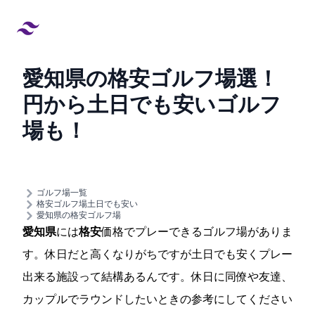
愛知県の格安ゴルフ場16選！[6000
円から]土日でも安いゴルフ
場も！
created at:
updated at:
ゴルフ場一覧
格安ゴルフ場/土日でも安い
愛知県の格安ゴルフ場
愛知県
には
格安
価格でプレーできるゴルフ場がありま
す。休日だと高くなりがちですが土日でも安くプレー
出来る施設って結構あるんです。休日に同僚や友達、
カップルでラウンドしたいときの参考にしてください