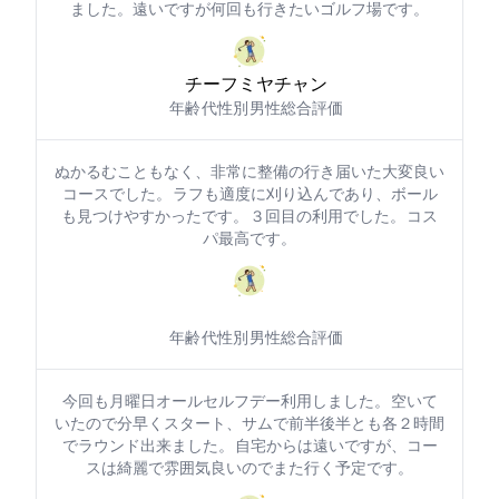
ました。遠いですが何回も行きたいゴルフ場です。
チーフミヤチャン
年齢: 60代
性別: 男性
総合評価: 5
ぬかるむこともなく、非常に整備の行き届いた大変良い
コースでした。 ラフも適度に刈り込んであり、ボール
も見つけやすかったです。 ３回目の利用でした。 コス
パ最高です。
年齢: 50代
性別: 男性
総合評価: 5
今回も月曜日オールセルフデー利用しました。 空いて
いたので30分早くスタート、2サムで前半後半とも各２時間
でラウンド出来ました。 自宅からは遠いですが、コー
スは綺麗で雰囲気良いのでまた行く予定です。