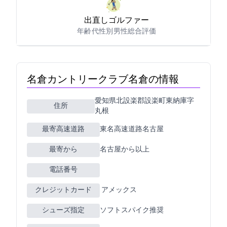
出直しゴルファー
年齢: 60代
性別: 男性
総合評価: 4
名倉カントリークラブ(名倉CC)の情報
愛知県北設楽郡設楽町東納庫字
住所
丸根
最寄高速道路
東名高速道路名古屋
最寄ICから
名古屋から31km以上
電話番号
クレジットカード
JCB VISA MASTER アメックス
シューズ指定
ソフトスパイク推奨