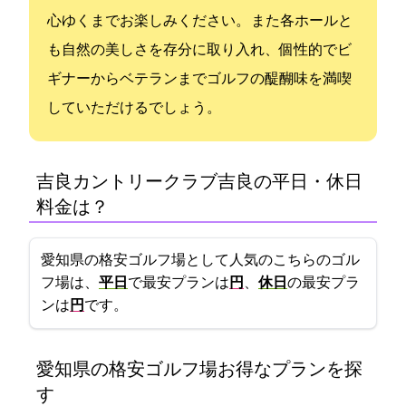
心ゆくまでお楽しみください。 また各ホールと
も自然の美しさを存分に取り入れ、個性的でビ
ギナーからベテランまでゴルフの醍醐味を満喫
していただけるでしょう。
吉良カントリークラブ(吉良CC)の平日・休日
料金は？
愛知県の格安ゴルフ場として人気のこちらのゴル
フ場は、
平日
で最安プランは
9700円
、
休日
の最安プラ
ンは
13100円
です。
愛知県の格安ゴルフ場:お得なプランを探
す