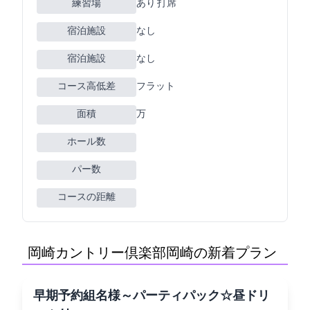
練習場
あり 200Y 12打席
宿泊施設
なし
宿泊施設
なし
コース高低差
フラット
面積
65万m2
ホール数
パー数
コースの距離
岡崎カントリー倶楽部(岡崎CC)の新着プラン
[早期予約]3組10名様～パーティパック☆昼ドリ