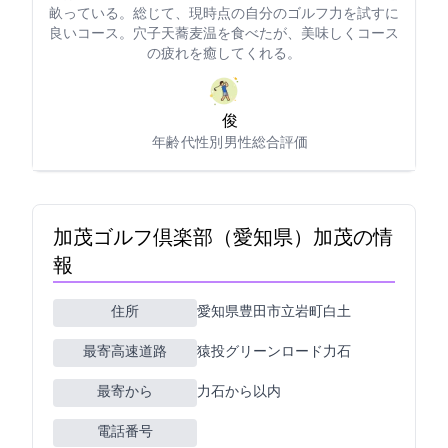
畝っている。総じて、現時点の自分のゴルフ力を試すに
良いコース。穴子天蕎麦(温)を食べたが、美味しくコース
の疲れを癒してくれる。
俊0118
年齢: 60代
性別: 男性
総合評価: 5
加茂ゴルフ倶楽部（愛知県）(加茂GC)の情
報
住所
愛知県豊田市立岩町白土22
最寄高速道路
猿投グリーンロード力石
最寄ICから
力石から25km以内
電話番号