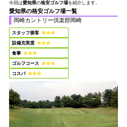
今回は
愛知県
の
格安ゴルフ場
を紹介します。
愛知県の格安ゴルフ場一覧
岡崎カントリー倶楽部(岡崎CC)
スタッフ接客:
設備充実度:
食事:
ゴルフコース:
コスパ: