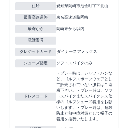
住所
愛知県岡崎市池金町字下北山2-39
最寄高速道路
東名高速道路岡崎
最寄ICから
岡崎東から10km以内
電話番号
クレジットカード
JCB VISA ダイナース アメックス
シューズ指定
ソフトスパイクのみ
・プレー時は、Tシャツ・Gパンな
ど、ゴルフ(スポーツ)ウェアとし
て販売されていない服装はご遠
慮下さい。 ・プレー時は、ソフ
ドレスコード
トスパイクまたスパイクレス仕
様のゴルフシューズ着用をお願
いします。 ・プレー時は、危険
防止と熱中症対策として帽子の
着用を推奨いたします。