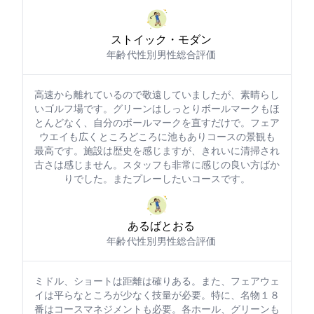
ストイック・モダン
年齢: 50代
性別: 男性
総合評価: 5
高速から離れているので敬遠していましたが、素晴らし
いゴルフ場です。グリーンはしっとりボールマークもほ
とんどなく、自分のボールマークを直すだけでOK。フェア
ウエイも広く ところどころに池もありコースの景観も
最高です。施設は歴史を感じますが、きれいに清掃され
古さは感じません。スタッフも非常に感じの良い方ばか
りでした。またプレーしたいコースです。
あるばとおる
年齢: 60代
性別: 男性
総合評価: 5
ミドル、ショートは距離は確りある。また、フェアウェ
イは平らなところが少なく技量が必要。特に、名物１８
番はコースマネジメントも必要。各ホール、グリーンも