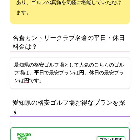
あり、ゴルフの真髄を気軽に堪能していただけ
ます。
名倉カントリークラブ(名倉CC)の平日・休日
料金は？
愛知県の格安ゴルフ場として人気のこちらのゴル
フ場は、
平日
で最安プランは
5500円
、
休日
の最安プラ
ンは
6300円
です。
愛知県の格安ゴルフ場:お得なプランを探
す
プランを探す