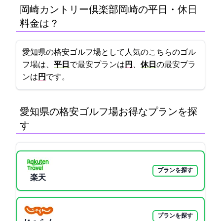
岡崎カントリー倶楽部(岡崎CC)の平日・休日
料金は？
愛知県の格安ゴルフ場として人気のこちらのゴル
フ場は、
平日
で最安プランは
7990円
、
休日
の最安プラ
ンは
10990円
です。
愛知県の格安ゴルフ場:お得なプランを探
す
プランを探す
楽天GORA
プランを探す