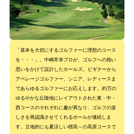
「基本を大切にするゴルファーに理想のコース
を・・・」。中嶋常幸プロが、ゴルフへの熱い
思いをかけて設計した27ホールズ。 ビギナーから
アベレージゴルファー、シニア、レディースま
であらゆるゴルファーにお応えします。 約140万mの
ゆるやかな丘陵地にレイアウトされた東・中・
西コースのそれぞれに趣が異なり、ゴルフの楽
しさを再認識させてくれるホールが連続しま
す。立地的にも夏涼しい標高700～800mの高原コースで