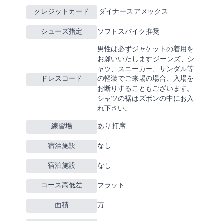
クレジットカード
JCB VISA MASTER ダイナース アメックス
シューズ指定
ソフトスパイク推奨
男性は必ずジャケットの着用を
お願いいたします ジーンズ、Tシ
ャツ、スニーカー、サンダル等
ドレスコード
の軽装でご来場の場合、入場を
お断りすることもございます。
シャツの裾はズボンの中にお入
れ下さい。
練習場
あり 210Y 13打席
宿泊施設
なし
宿泊施設
なし
コース高低差
フラット
面積
123万m2