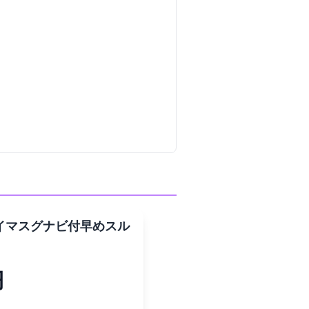
][イマスグ]ナビ付/早めスル
0円