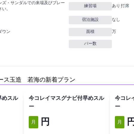
ンズ・サンダルでの来場及びプレー
練習場
あり 30Y 7打席
さい。
宿泊施設
なし
ダウン
面積
79万m2
パー数
(玉造GC 若海C)の新着プラン
/早めスル
[今コレ][イマスグ]ナビ付/早めスル
[今コレ
ー*
ー*
14,300円
5,00
12月
12月