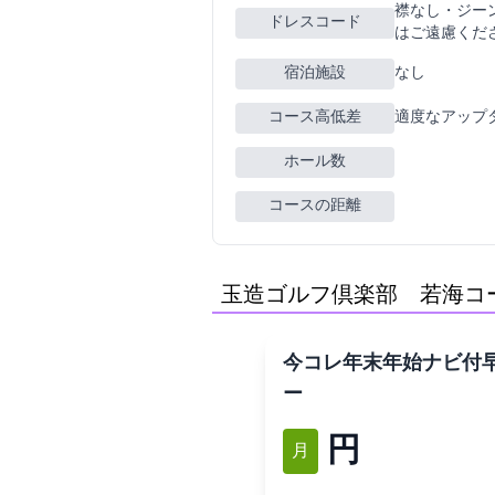
襟なし・ジー
ドレスコード
はご遠慮くだ
宿泊施設
なし
コース高低差
適度なアップ
ホール数
コースの距離
玉造ゴルフ倶楽部 若海コース
[今コレ][年末年始]ナビ付
ー*
12,300円
12月