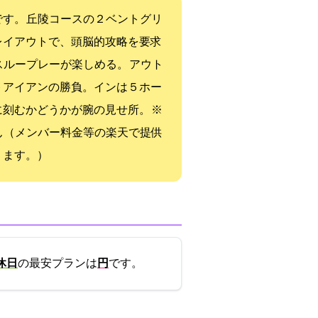
です。 丘陵コースの２ベントグリ
レイアウトで、頭脳的攻略を要求
スループレーが楽しめる。 アウト
トアイアンの勝負。インは５ホー
刻むかどうかが腕の見せ所。 ※
（メンバー料金等の楽天GORAで提供
ります。）
休日
の最安プランは
6000円
です。