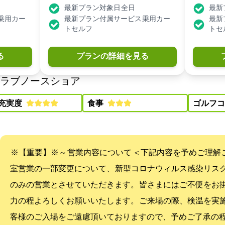
最新プラン対象日: 全日
最新
 乗用カー
最新プラン付属サービス: 乗用カー
最新
トセルフ
トセ
る
プランの詳細を見る
(ノースショアCC)
充実度:
食事:
ゴルフコ
------------------------------------------------------------------------------------ ※【重要】※2021/5/29～ 営業内容について ---------------------------------
室営業の一部変更について、 新型コロナウィルス感染リス
のみの営業とさせていただきます。 皆さまにはご不便をお
力の程よろしくお願いいたします。 ご来場の際、検温を実施して
客様のご入場をご遠慮頂いておりますので、予めご了承の程、宜しくお願い致します。 -------------------------------------------