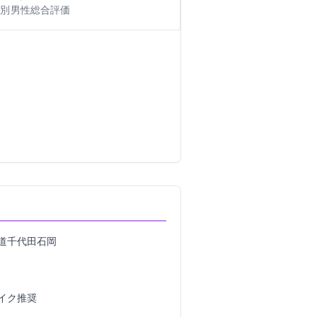
別: 男性
総合評価: 5
道千代田石岡
イク推奨