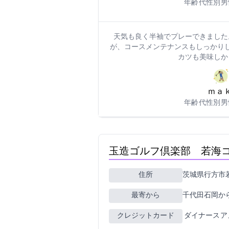
年齢: 70代
性別: 
天気も良く半袖でプレーできました
が、コースメンテナンスもしっかりし
カツも美味しか
ｍａｋｏ4
年齢: 50代
性別: 
玉造ゴルフ倶楽部 若海コース
住所
茨城県行方市若海
最寄ICから
千代田石岡から25
クレジットカード
JCB VISA MASTER ダ