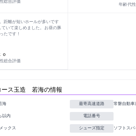
男性
総合評価: 5
年齢: 60代
性
。距離が短いホールが多いです
ていて楽しめました。 お昼の豚
ったです！
312
男性
総合評価: 5
(玉造GC 若海C)の情報
275
最寄高速道路
常磐自動車
km以内
電話番号
イナース アメックス
シューズ指定
ソフトスパ