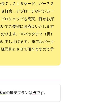
全長７，２１６ヤード、パー７２
１８打席、アプローチやバンカー
、プロショップも充実。何かお探
おいてご要望にお応えいたします
おります。 ※バックティ（青）
い申し上げます。 ※フルバック
ー様同判とさせて頂きますので予
休日
の最安プランは
9800円
です。