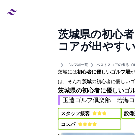
茨城県の初心者
コア が出やす
created at:
updated at:
ゴルフ場一覧
ベストスコアの出るゴ
茨城には
初心者に優しいゴルフ場
が
は、そんな
茨城
の初心者に優しいゴ
茨城県の初心者に優しいゴ
玉造ゴルフ倶楽部 若海コース(
スタッフ接客:
設備
コスパ: