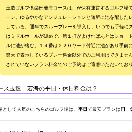
玉造ゴルフ倶楽部若海コースは、PGMが保有運営するゴルフ場
ーン。ゆるやかなアンジュレーションと随所に池を配した
している。 通年でスループレーを導入し、いつでも手軽に
はミドルホールが短めで、第１打がよければあとはショー
ルに池が絡む。１４番は２２０ヤード付近に池があり手前に
楽天GORAで表示しているプレー料金以外でのご利用はできません 
されていないプラン料金でのご予約はご遠慮いただいてお
(玉造GC 若海C)の平日・休日料金は？
場として人気のこちらのゴルフ場は、
平日
で最安プランは
3500円
、