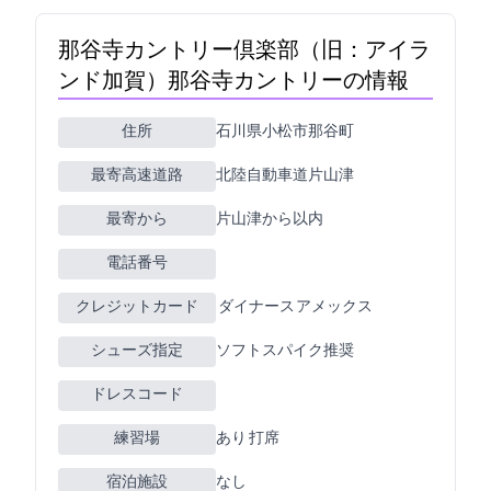
那谷寺カントリー倶楽部（旧：アイラ
ンド加賀）(那谷寺カントリー)の情報
住所
石川県小松市那谷町5-30
最寄高速道路
北陸自動車道片山津
最寄ICから
片山津から15km以内
電話番号
クレジットカード
JCB VISA ダイナース アメックス
シューズ指定
ソフトスパイク推奨
ドレスコード
練習場
あり 400Y 20打席
宿泊施設
なし