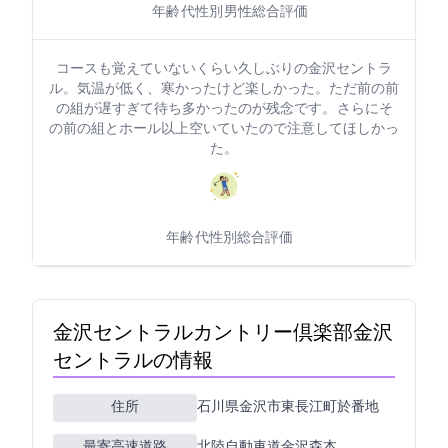
年齢: 50代
性別: 男性
総合評価: 4
コースも覚えていないくらい久しぶりの金沢セントラ
ル。気温が低く、寒かったけど楽しかった。ただ前の前
の組が遅すぎて待ち多かったのが残念です。 さらにそ
の前の組と1ホール以上空いていたので注意してほしかっ
た。
年齢: 40代
性別:
総合評価: 4
金沢セントラルカントリー倶楽部(金沢
セントラルCC)の情報
住所
石川県金沢市東長江町於1番地
最寄高速道路
北陸自動車道金沢森本