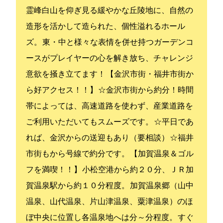
霊峰白山を仰ぎ見る緩やかな丘陵地に、自然の
造形を活かして造られた、個性溢れる18ホール
ズ。 東・中と様々な表情を併せ持つガーデンコ
ースがプレイヤーの心を解き放ち、チャレンジ
意欲を掻き立てます！ 【金沢市街・福井市街か
ら好アクセス！！】 ☆金沢市街から約45分！時間
帯によっては、高速道路を使わず、産業道路を
ご利用いただいてもスムーズです。 ☆平日であ
れば、金沢からの送迎もあり（要相談） ☆福井
市街もから8号線で約45分です。 【加賀温泉＆ゴル
フを満喫！！】 小松空港から約２０分、ＪＲ加
賀温泉駅から約１０分程度。 加賀温泉郷（山中
温泉、山代温泉、片山津温泉、粟津温泉）のほ
ぼ中央に位置し各温泉地へは5分～20分程度。 すぐ