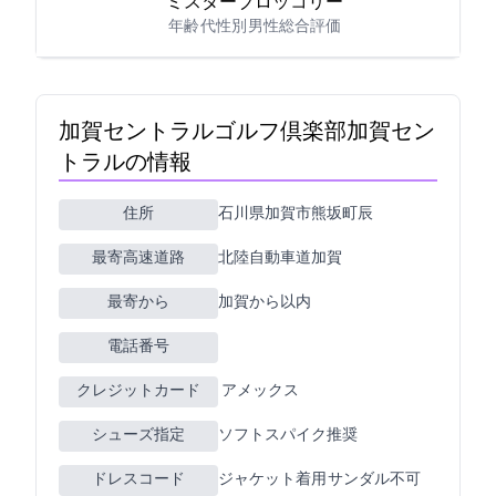
ミスターブロッコリー
年齢: 40代
性別: 男性
総合評価: 4
加賀セントラルゴルフ倶楽部(加賀セン
トラルGC)の情報
住所
石川県加賀市熊坂町辰19-5
最寄高速道路
北陸自動車道加賀
最寄ICから
加賀から5km以内
電話番号
クレジットカード
JCB VISA MASTER アメックス
シューズ指定
ソフトスパイク推奨
ドレスコード
ジャケット着用 サンダル不可