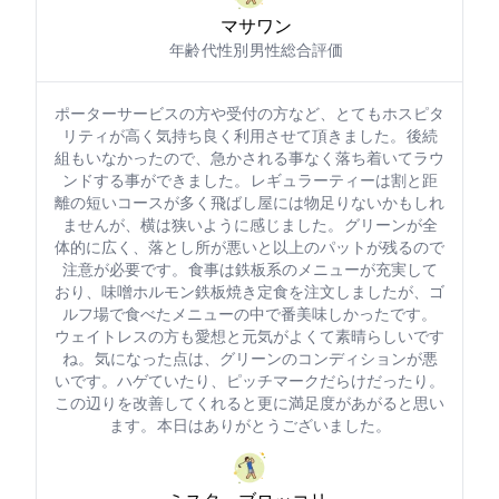
マサワン0921
年齢: 50代
性別: 男性
総合評価: 4
ポーターサービスの方や受付の方など、とてもホスピタ
リティが高く気持ち良く利用させて頂きました。 後続
組もいなかったので、急かされる事なく落ち着いてラウ
ンドする事ができました。 レギュラーティーは割と距
離の短いコースが多く飛ばし屋には物足りないかもしれ
ませんが、横は狭いように感じました。 グリーンが全
体的に広く、落とし所が悪いと10m以上のパットが残るので
注意が必要です。 食事は鉄板系のメニューが充実して
おり、味噌ホルモン鉄板焼き定食を注文しましたが、ゴ
ルフ場で食べたメニューの中で1番美味しかったです。
ウェイトレスの方も愛想と元気がよくて素晴らしいです
ね。 気になった点は、グリーンのコンディションが悪
いです。ハゲていたり、ピッチマークだらけだったり…。
この辺りを改善してくれると更に満足度があがると思い
ます。 本日はありがとうございました。