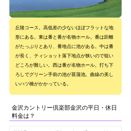
丘陵コース。高低差の少ないほぼフラットな地
形にある。東は4番と8番が名物ホール。4番は距離
がたっぷりとあり、8番195Y地点に池がある。中は6番
が長く、ティショット落下地点が狭いので狙い
どころが難しい。西は2番が名物ホール。打ち下
ろしでグリーン手前の池が菖蒲池。曲線の美し
いハツ橋がかかっている。
金沢カントリー倶楽部(金沢CC)の平日・休日
料金は？