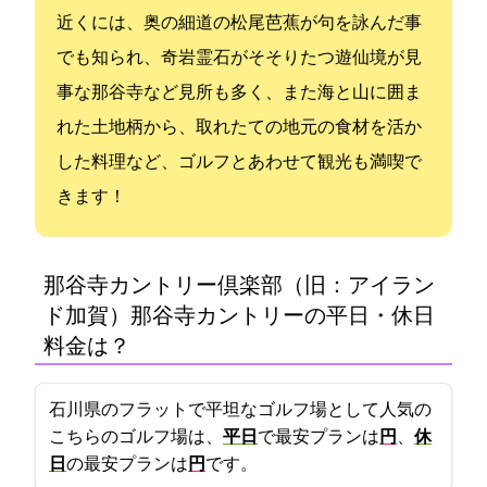
近くには、奥の細道の松尾芭蕉が句を詠んだ事
でも知られ、奇岩霊石がそそりたつ遊仙境が見
事な那谷寺など見所も多く、また海と山に囲ま
れた土地柄から、取れたての地元の食材を活か
した料理など、ゴルフとあわせて観光も満喫で
きます！
那谷寺カントリー倶楽部（旧：アイラン
ド加賀）(那谷寺カントリー)の平日・休日
料金は？
石川県のフラットで平坦なゴルフ場として人気の
こちらのゴルフ場は、
平日
で最安プランは
7000円
、
休
日
の最安プランは
10000円
です。