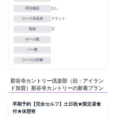
宿泊施設
なし
コース高低差
フラット
面積
70万m2
ホール数
パー数
コースの距離
那谷寺カントリー倶楽部（旧：アイラン
ド加賀）(那谷寺カントリー)の新着プラン
[早期予約]【完全セルフ】土日祝★限定昼食
付★休憩有