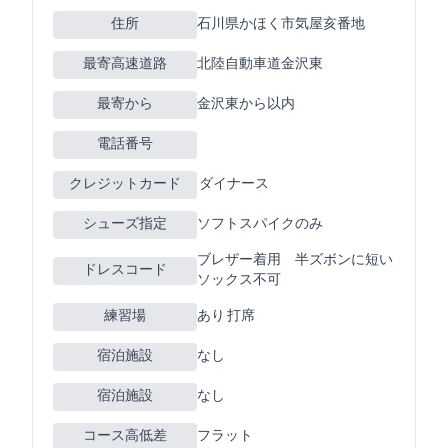
住所
石川県かほく市気屋亥4番地
最寄高速道路
北陸自動車道金沢東
最寄ICから
金沢東から20km以内
電話番号
クレジットカード
JCB VISA ダイナース
シューズ指定
ソフトスパイクのみ
ブレザー着用 半ズボンに短い
ドレスコード
ソックス不可
練習場
あり 175Y 27打席
宿泊施設
なし
宿泊施設
なし
コース高低差
フラット