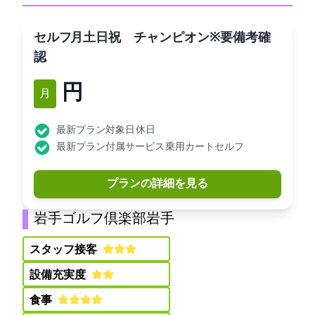
セルフDAY11月土日祝 チャンピオンC※要備考確
認
7,400円
11月
最新プラン対象日: 休日
最新プラン付属サービス: 乗用カートセルフ
プランの詳細を見る
岩手ゴルフ倶楽部(岩手GC)
スタッフ接客:
設備充実度:
食事: