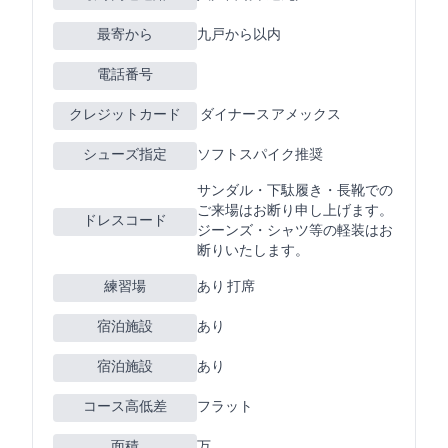
最寄ICから
九戸から10km以内
電話番号
クレジットカード
JCB VISA MASTER ダイナース アメックス
シューズ指定
ソフトスパイク推奨
サンダル・下駄履き・長靴での
ご来場はお断り申し上げます。
ドレスコード
ジーンズ・Tシャツ等の軽装はお
断りいたします。
練習場
あり 300Y 15打席
宿泊施設
あり
宿泊施設
あり
コース高低差
フラット
面積
150万m2