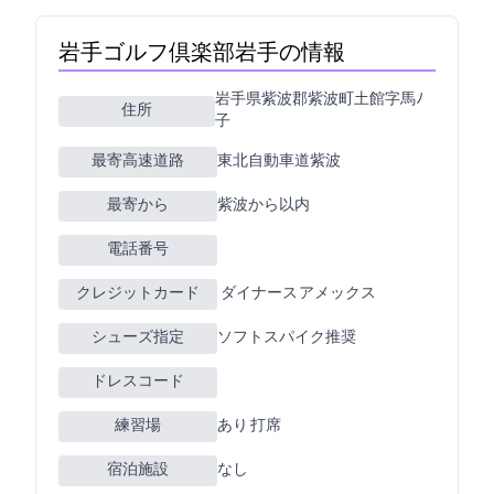
岩手ゴルフ倶楽部(岩手GC)の情報
岩手県紫波郡紫波町土館字馬ﾉ
住所
子1-1
最寄高速道路
東北自動車道紫波
最寄ICから
紫波から10km以内
電話番号
クレジットカード
JCB VISA MASTER ダイナース アメックス
シューズ指定
ソフトスパイク推奨
ドレスコード
練習場
あり 200Y 13打席
宿泊施設
なし