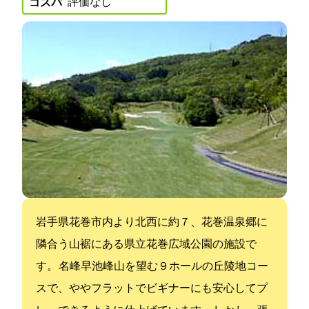
評価なし
コスパ:
岩手県花巻市内より北西に約７km、花巻温泉郷に
隣合う山裾にある県立花巻広域公園の施設で
す。 名峰早池峰山を望む９ホールの丘陵地コー
スで、ややフラットでビギナーにも安心してプ