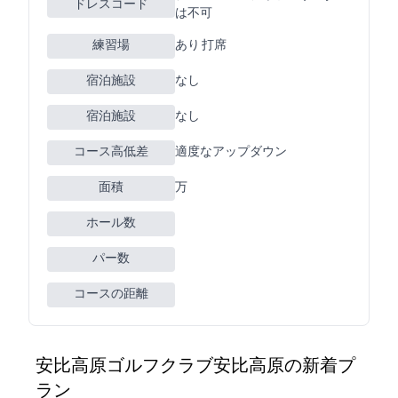
ドレスコード
は不可
練習場
あり 230Y 8打席
宿泊施設
なし
宿泊施設
なし
コース高低差
適度なアップダウン
面積
130万m2
ホール数
パー数
コースの距離
安比高原ゴルフクラブ(安比高原GC)の新着プ
ラン