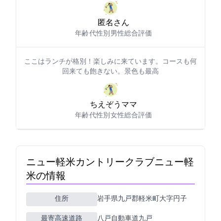
匿名さん
年齢: 50代
性別: 男性
総合評価: 5
ここはランチが格別！楽しみに来ています。コースも何
回来ても飽きない。景色も最高??
ちえぞうママ9994
年齢: 50代
性別: 女性
総合評価: 5
ニュー軽米カントリークラブ(ニュー軽
米CC)の情報
住所
岩手県九戸郡軽米町大字円子2-4-1
最寄高速道路
八戸自動車道九戸