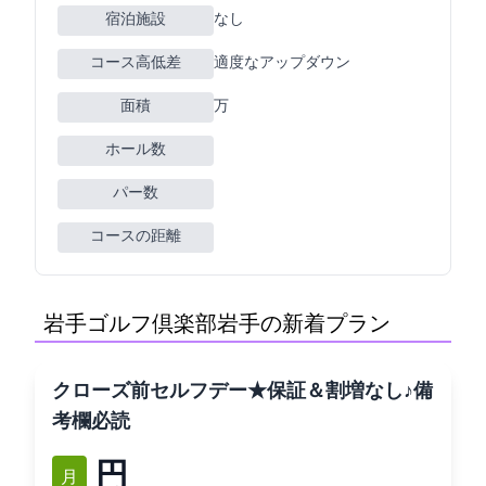
宿泊施設
なし
コース高低差
適度なアップダウン
面積
99万m2
ホール数
パー数
コースの距離
岩手ゴルフ倶楽部(岩手GC)の新着プラン
クローズ前セルフデー★2B保証＆割増なし♪備
考欄必読
7,354円
11月