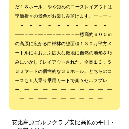
だ１８ホール。 やや短めのコースレイアウトは
季節折々の景色がお楽しみ頂けます。 ━－━－
━－━－━－━－━－━－━－━－━－━－
━━－━－━－━－━－━－━ 標高約６００ｍ
の高原に広がる白樺林の総面積１３０万平方メ
ートルにもおよぶ広大な敷地に 自然の地形を巧
みにいかしてレイアウトされた、全長１３，５
３２ヤードの個性的な３６ホール。 どちらのコ
ースも５人乗り乗用カートで楽々セルフプレ
ー。 ━－━－━－━－━－━－━－━－━－━
－━－━－━━－━－━－━－━－━－━
安比高原ゴルフクラブ(安比高原GC)の平日・