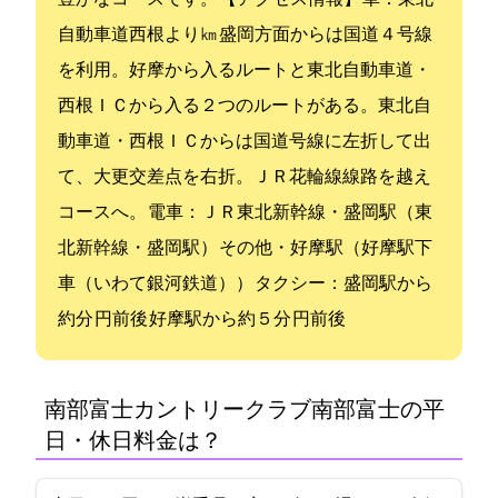
自動車道/西根ICより12㎞ 盛岡方面からは国道４号線
を利用。好摩から入るルートと東北自動車道・
西根ＩＣから入る２つのルートがある。東北自
動車道・西根ＩＣからは国道282号線に左折して出
て、大更交差点を右折。ＪＲ花輪線線路を越え
コースへ。 電車：ＪＲ東北新幹線・盛岡駅（東
北新幹線・盛岡駅） その他・好摩駅（好摩駅下
車（IGRいわて銀河鉄道）） タクシー：盛岡駅から
約40分 6000円前後 好摩駅から約５分 1,500円前後
南部富士カントリークラブ(南部富士CC)の平
日・休日料金は？