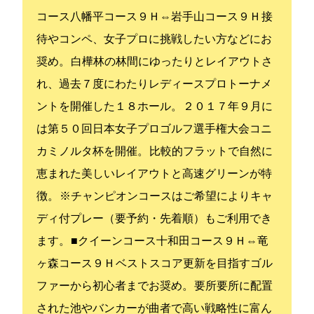
コース[八幡平コース９Ｈ⇔岩手山コース９Ｈ] 接
待やコンペ、女子プロに挑戦したい方などにお
奨め。 白樺林の林間にゆったりとレイアウトさ
れ、過去７度にわたりレディースプロトーナメ
ントを開催した１８ホール。 ２０１７年９月に
は第５０回日本女子プロゴルフ選手権大会コニ
カミノルタ杯を開催。 比較的フラットで自然に
恵まれた美しいレイアウトと高速グリーンが特
徴。 ※チャンピオンコースはご希望によりキャ
ディ付プレー（要予約・先着順）もご利用でき
ます。 ■クイーンコース[十和田コース９Ｈ⇔竜
ヶ森コース９Ｈ] ベストスコア更新を目指すゴル
ファーから初心者までお奨め。 要所要所に配置
された池やバンカーが曲者で高い戦略性に富ん