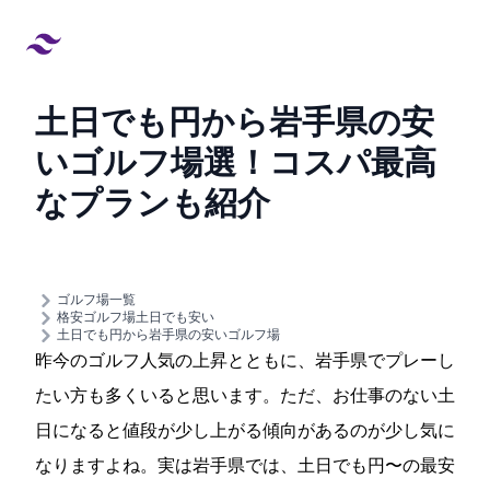
土日でも5000円から!岩手県の安
いゴルフ場7選！コスパ最高
なプランも紹介
created at:
updated at:
ゴルフ場一覧
格安ゴルフ場/土日でも安い
土日でも5000円から!岩手県の安いゴルフ場
昨今のゴルフ人気の上昇とともに、岩手県でプレーし
たい方も多くいると思います。ただ、お仕事のない土
日になると値段が少し上がる傾向があるのが少し気に
なりますよね。実は岩手県では、土日でも5000円〜の最安