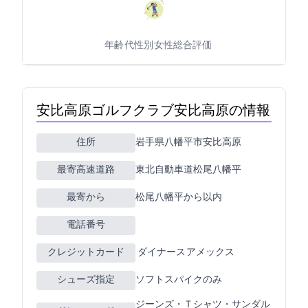
年齢: 20代
性別: 女性
総合評価: 5
安比高原ゴルフクラブ(安比高原GC)の情報
住所
岩手県八幡平市安比高原180-1
最寄高速道路
東北自動車道松尾八幡平
最寄ICから
松尾八幡平から15km以内
電話番号
クレジットカード
JCB VISA MASTER ダイナース アメックス
シューズ指定
ソフトスパイクのみ
ジーンズ・Ｔシャツ・サンダル