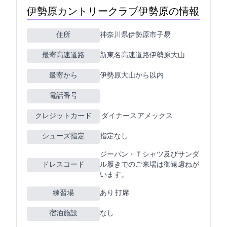
伊勢原カントリークラブ(伊勢原CC)の情報
住所
神奈川県伊勢原市子易132
最寄高速道路
新東名高速道路伊勢原大山
最寄ICから
伊勢原大山から5km以内
電話番号
クレジットカード
JCB VISA MASTER ダイナース アメックス
シューズ指定
指定なし
ジーパン・Ｔシャツ及びサンダ
ドレスコード
ル履きでのご来場は御遠慮ねが
います。
練習場
あり 20Y 6打席
宿泊施設
なし