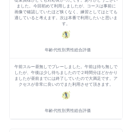
従業員様がとても対応良かったです。ありがとうござい
ました。 今回初めて利用しましたが、コースは事前に
画像で確認していたほど狭くなく、練習roundとしてはとても
適していると考えます。次は本番で利用したいと思いま
す。
TK STAR
年齢: 50代
性別: 男性
総合評価: 5
午前スルー昼無しでプレーしました。午前は待ち無しで
したが、午後は少し待ちましたので２時間40分ほどかかり
ましたが昼前までには終了していたので大満足です。ア
クセスが非常に良いのでまた利用させて頂きます。
年齢: 40代
性別: 男性
総合評価: 5