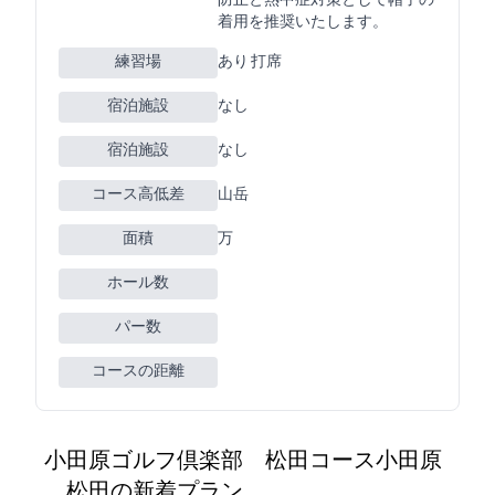
防止と熱中症対策として帽子の
着用を推奨いたします。
練習場
あり 44Y 10打席
宿泊施設
なし
宿泊施設
なし
コース高低差
山岳
面積
65万m2
ホール数
パー数
コースの距離
小田原ゴルフ倶楽部 松田コース(小田原
GC 松田C)の新着プラン