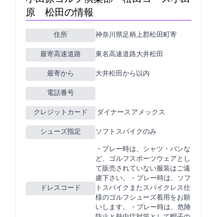
原GC 松田C)の情報
住所
神奈川県足柄上郡松田町寄321
最寄高速道路
東名高速道路大井松田
最寄ICから
大井松田から10km以内
電話番号
クレジットカード
JCB VISA MASTER ダイナース アメックス
シューズ指定
ソフトスパイクのみ
・プレー時は、Tシャツ・Gパンな
ど、ゴルフ(スポーツ)ウェアとし
て販売されていない服装はご遠
慮下さい。 ・プレー時は、ソフ
ドレスコード
トスパイクまたスパイクレス仕
様のゴルフシューズ着用をお願
いします。 ・プレー時は、危険