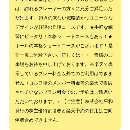
は、訪れるプレーヤーの方々に充分ご満足いた
だけます。 飽きの来ない戦略的かつユニークな
デザインが好評の丘陵コースです。 ★手軽な練
習にピッタリ！本格ショートコースもあり！★ 6
ホールの本格ショートコースがございます！ 是
非一度ご体験下さい。 詳しくは・・・http://www.pacificgolf.co.jp/isehara/shortcorse.asp 皆様のご
来場をお待ち申し上げております。 ※楽天GORAで表
示しているプレー料金以外でのご利用はできま
せん（ゴルフ場のメンバー料金等の楽天GORAで提供
されていないプラン料金でのご予約はご遠慮い
ただいております。） 【ご注意】株式会社平和
発行の株主優待割引券と楽天GORA予約の併用はご同
伴者含めできません。