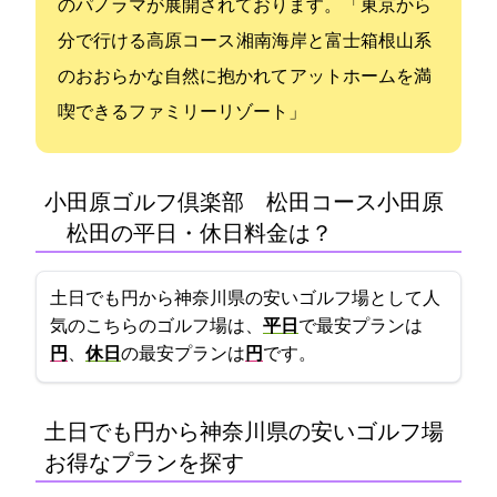
のパノラマが展開されております。 「東京I.Cから55
分で行ける高原コース 湘南海岸と富士箱根山系
のおおらかな自然に抱かれて アットホームを満
喫できるファミリーリゾート」
小田原ゴルフ倶楽部 松田コース(小田原
GC 松田C)の平日・休日料金は？
土日でも4655円から!神奈川県の安いゴルフ場として人
気のこちらのゴルフ場は、
平日
で最安プランは
円
、
休日
の最安プランは
6200円
です。
土日でも4655円から!神奈川県の安いゴルフ場:
お得なプランを探す