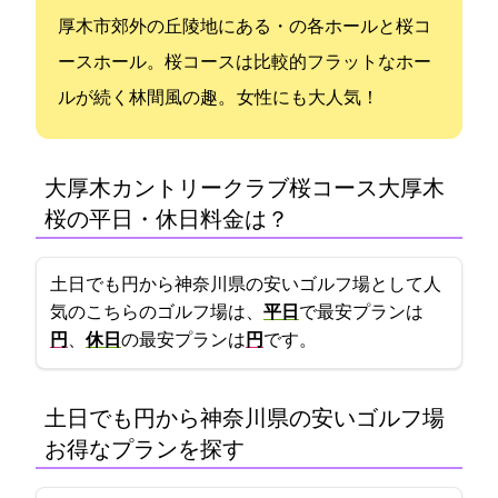
厚木市郊外の丘陵地にあるOUT・INの各9ホールと桜コ
ース18ホール。桜コースは比較的フラットなホー
ルが続く林間風の趣。 女性にも大人気！
大厚木カントリークラブ桜コース(大厚木CC
桜C)の平日・休日料金は？
土日でも4655円から!神奈川県の安いゴルフ場として人
気のこちらのゴルフ場は、
平日
で最安プランは
円
、
休日
の最安プランは
6450円
です。
土日でも4655円から!神奈川県の安いゴルフ場:
お得なプランを探す