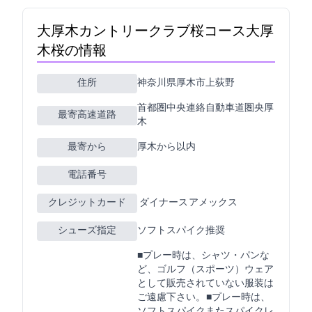
大厚木カントリークラブ桜コース(大厚
木CC桜C)の情報
住所
神奈川県厚木市上荻野4088
首都圏中央連絡自動車道圏央厚
最寄高速道路
木
最寄ICから
厚木から15km以内
電話番号
クレジットカード
JCB VISA MASTER ダイナース アメックス
シューズ指定
ソフトスパイク推奨
■プレー時は、Tシャツ・Gパンな
ど、ゴルフ（スポーツ）ウェア
として販売されていない服装は
ご遠慮下さい。 ■プレー時は、
ソフトスパイクまたスパイクレ