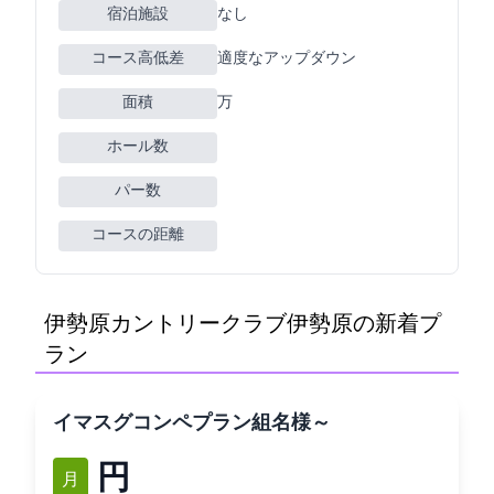
宿泊施設
なし
コース高低差
適度なアップダウン
面積
99万m2
ホール数
パー数
コースの距離
伊勢原カントリークラブ(伊勢原CC)の新着プ
ラン
[イマスグ]コンペプラン/3組9名様～**
12,300円
12月