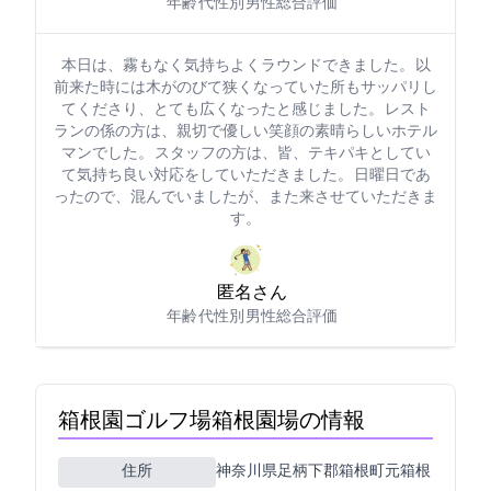
年齢: 30代
性別: 男性
総合評価: 5
本日は、霧もなく気持ちよくラウンドできました。 以
前来た時には木がのびて狭くなっていた所もサッパリし
てくださり、とても広くなったと感じました。 レスト
ランの係の方は、親切で優しい笑顔の素晴らしいホテル
マンでした。 スタッフの方は、皆、テキパキとしてい
て気持ち良い対応をしていただきました。 日曜日であ
ったので、混んでいましたが、また来させていただきま
す。
匿名さん
年齢: 60代
性別: 男性
総合評価: 4
箱根園ゴルフ場(箱根園G場)の情報
住所
神奈川県足柄下郡箱根町元箱根138