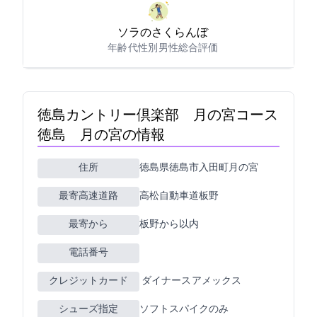
ソラのさくらんぼ
年齢: 50代
性別: 男性
総合評価: 4
徳島カントリー倶楽部 月の宮コース
(徳島CC 月の宮C)の情報
住所
徳島県徳島市入田町月の宮227
最寄高速道路
高松自動車道板野
最寄ICから
板野から15km以内
電話番号
クレジットカード
JCB VISA MASTER ダイナース アメックス
シューズ指定
ソフトスパイクのみ