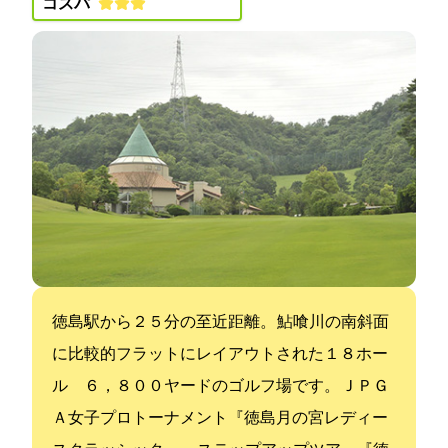
コスパ:
徳島駅から２５分の至近距離。 鮎喰川の南斜面
に比較的フラットにレイアウトされた１８ホー
ル ６，８００ヤードのゴルフ場です。 ＪＰＧ
Ａ女子プロトーナメント『徳島月の宮レディー