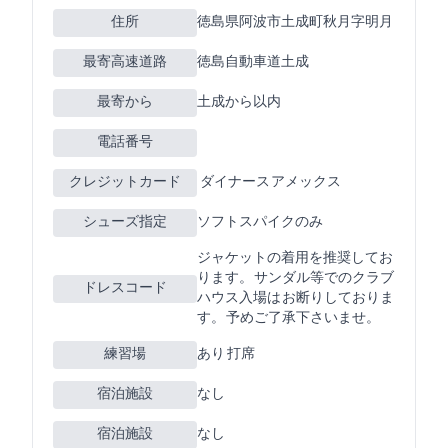
住所
徳島県阿波市土成町秋月字明月176-1
最寄高速道路
徳島自動車道土成
最寄ICから
土成から5km以内
電話番号
クレジットカード
JCB VISA MASTER ダイナース アメックス
シューズ指定
ソフトスパイクのみ
ジャケットの着用を推奨してお
ります。 サンダル等でのクラブ
ドレスコード
ハウス入場は お断りしておりま
す。 予めご了承下さいませ。
練習場
あり 35Y 8打席
宿泊施設
なし
宿泊施設
なし