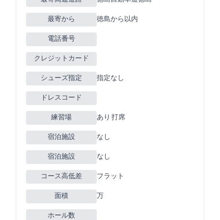
最寄ICから
徳島から25km以内
電話番号
クレジットカード
JCB VISA
シューズ指定
指定なし
ドレスコード
練習場
あり 0Y 2打席
宿泊施設
なし
宿泊施設
なし
コース高低差
フラット
面積
72万m2
ホール数