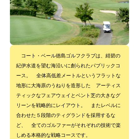
コート・ベール徳島ゴルフクラブは、紺碧の
紀伊水道を望む海沿いに創られたパブリックコ
ース。 全体高低差4.1メートルというフラットな
地形に大海原のうねりを造形した アーティス
ティックなフェアウェイとベント芝の大きなグ
リーンを戦略的にレイアウト。 またレベルに
合わせた５段階のティグランドを採用するな
ど、 全てのゴルファーがそれぞれの技術で楽
しめる本格的な戦略コースです。