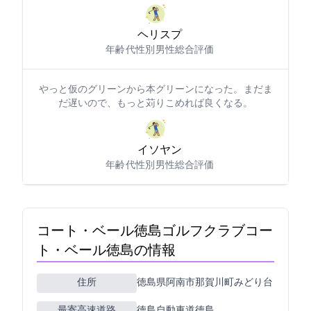
ヘリスプ
年齢: 50代
性別: 男性
総合評価: 5
やっと仮のグリーンから本グリーンになった。 まだま
だ遅いので、もっと苅りこめれば良くなる。
イソヤン562
年齢: 60代
性別: 男性
総合評価: 4
コート・ベール徳島ゴルフクラブ(コー
ト・ベール徳島GC)の情報
住所
徳島県阿南市那賀川町みどり台1-1
最寄高速道路
徳島自動車道徳島