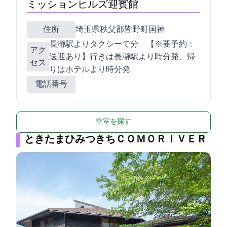
ミッションヒルズ迎賓館
住所
埼玉県秩父郡皆野町国神1686
長瀞駅よりタクシーで8分 【※要予約：
アク
送迎あり】行きは長瀞駅より3時30分発、帰
セス
りはホテルより10時30分発
電話番号
空室を探す
ときたまひみつきちＣＯＭＯＲＩＶＥＲ