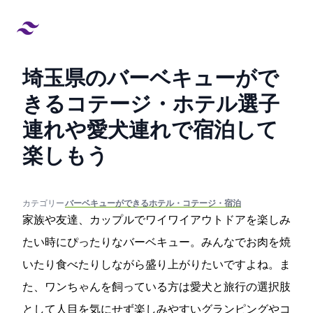
埼玉県のバーベキューがで
きるコテージ・ホテル14選!子
連れや愛犬連れで宿泊して
楽しもう
created at:
updated at:
カテゴリー:
#バーベキューができるホテル・コテージ・宿泊
家族や友達、カップルでワイワイアウトドアを楽しみ
たい時にぴったりなバーベキュー。みんなでお肉を焼
いたり食べたりしながら盛り上がりたいですよね。ま
た、ワンちゃんを飼っている方は愛犬と旅行の選択肢
として人目を気にせず楽しみやすいグランピングやコ