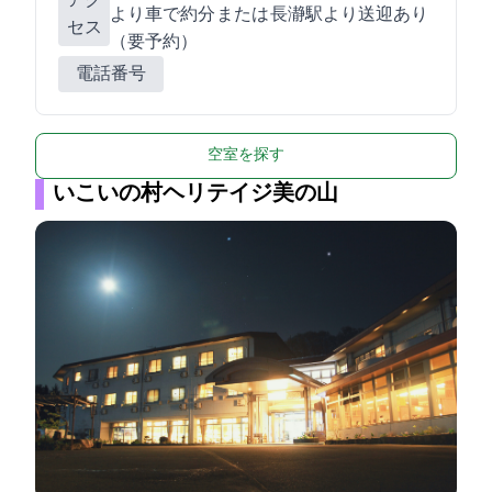
アク
より車で約20分 または 長瀞駅より送迎あり
セス
（要予約）
電話番号
空室を探す
いこいの村ヘリテイジ美の山