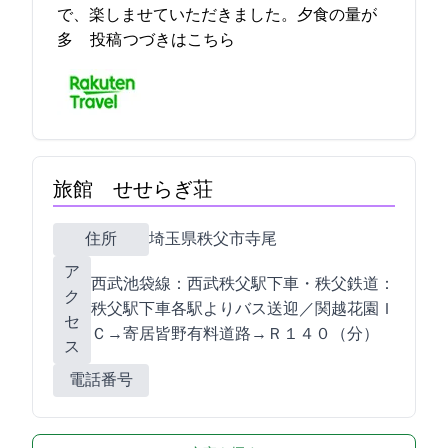
で、楽しませていただきました。夕食の量が
多… 2021-09-22 09:29:09投稿
つづきはこちら
旅館 せせらぎ荘
住所
埼玉県秩父市寺尾3441-6
ア
西武池袋線：西武秩父駅下車・秩父鉄道：
ク
秩父駅下車各駅よりバス送迎／関越花園Ｉ
セ
Ｃ→寄居皆野有料道路→Ｒ１４０（28分）
ス
電話番号