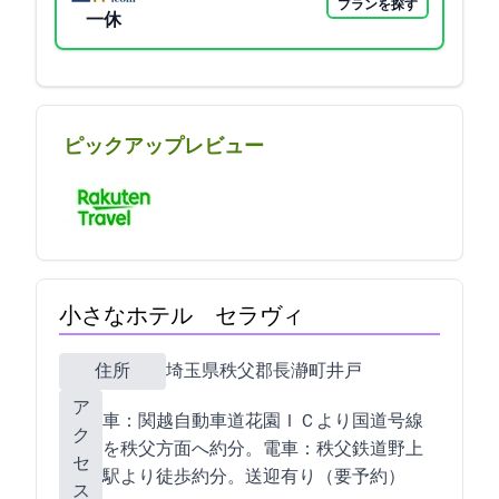
プランを探す
一休
ピックアップレビュー
小さなホテル セラヴィ
住所
埼玉県秩父郡長瀞町井戸419-1
ア
車：関越自動車道花園ＩＣより国道140号線
ク
を秩父方面へ約30分。電車：秩父鉄道野上
セ
駅より徒歩約20分。送迎有り（要予約）
ス