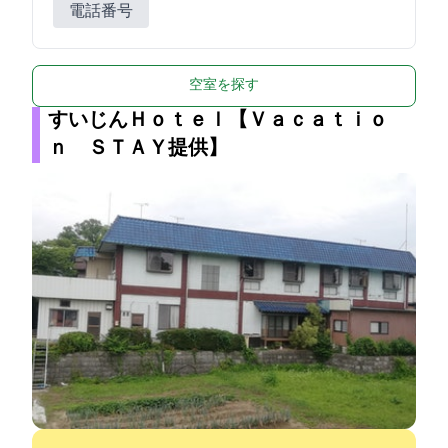
電話番号
0493-81-5477
空室を探す
すいじんＨｏｔｅｌ【Ｖａｃａｔｉｏ
ｎ ＳＴＡＹ提供】