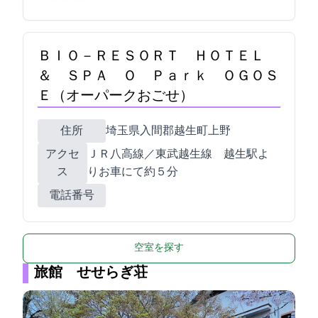
ＢＩＯ－ＲＥＳＯＲＴ ＨＯＴＥＬ
＆ ＳＰＡ Ｏ Ｐａｒｋ ＯＧＯＳ
Ｅ（オーパークおごせ）
住所
埼玉県入間郡越生町上野3083-1
アクセ
ＪＲ八高線／東武越生線 越生駅よ
ス
りお車にて約５分
電話番号
空室を探す
旅館 せせらぎ荘