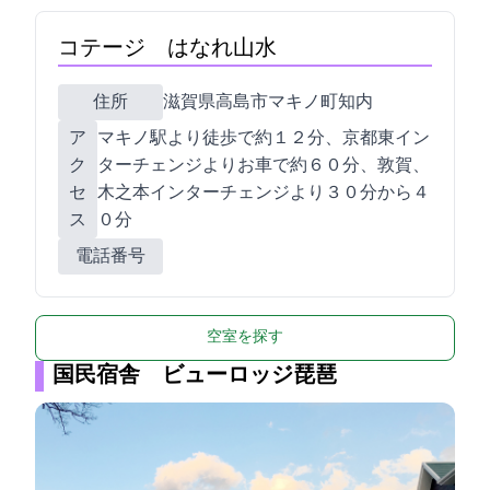
コテージ はなれ山水
住所
滋賀県高島市マキノ町知内87
ア
マキノ駅より徒歩で約１２分、京都東イン
ク
ターチェンジよりお車で約６０分、敦賀、
セ
木之本インターチェンジより３０分から４
ス
０分
電話番号
空室を探す
国民宿舎 ビューロッジ琵琶