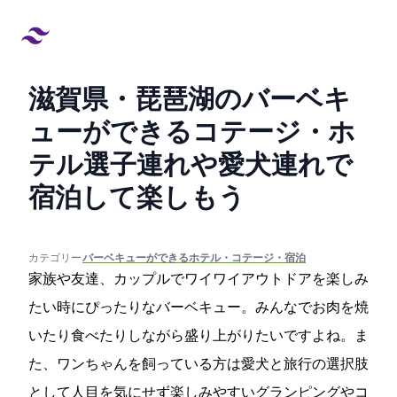
滋賀県・琵琶湖のバーベキ
ューができるコテージ・ホ
テル12選!子連れや愛犬連れで
宿泊して楽しもう
created at:
updated at:
カテゴリー:
#バーベキューができるホテル・コテージ・宿泊
家族や友達、カップルでワイワイアウトドアを楽しみ
たい時にぴったりなバーベキュー。みんなでお肉を焼
いたり食べたりしながら盛り上がりたいですよね。ま
た、ワンちゃんを飼っている方は愛犬と旅行の選択肢
として人目を気にせず楽しみやすいグランピングやコ