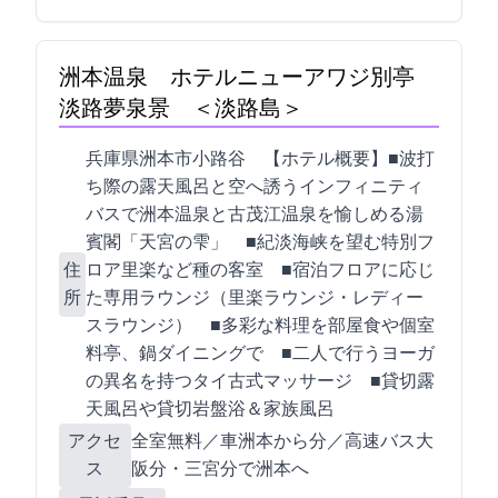
洲本温泉 ホテルニューアワジ別亭
淡路夢泉景 ＜淡路島＞
兵庫県洲本市小路谷1052-2 【ホテル概要】■波打
ち際の露天風呂と空へ誘うインフィニティ
バスで洲本温泉と古茂江温泉を愉しめる湯
賓閣「天宮の雫」 ■紀淡海峡を望む特別フ
住
ロア里楽など13種の客室 ■宿泊フロアに応じ
所
た専用ラウンジ（里楽ラウンジ・レディー
スラウンジ） ■多彩な料理を部屋食や個室
料亭、鍋ダイニングで ■二人で行うヨーガ
の異名を持つタイ古式マッサージ ■貸切露
天風呂や貸切岩盤浴＆家族風呂
アクセ
全室WiFi無料／車:洲本ICから15分／高速バス:大
ス
阪120分・三宮80分で洲本BCへ