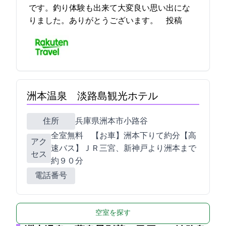
です。釣り体験も出来て大変良い思い出にな
りました。ありがとうございます。 2021-11-20 08:10:55投稿
洲本温泉 淡路島観光ホテル
住所
兵庫県洲本市小路谷1053-17
全室Wi-Fi無料 【お車】洲本I.C.下りて約15分【高
アク
速バス】ＪＲ三宮、新神戸より洲本BCまで
セス
約９０分
電話番号
空室を探す