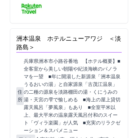
洲本温泉 ホテルニューアワジ ＜淡
路島＞
兵庫県洲本市小路谷20番地 【ホテル概要】■
全客室から美しい朝陽や紀淡海峡のパノラ
マを一望 ■2018年に開湯した新源泉「洲本温泉
うるおいの湯」と自家源泉「古茂江温泉」
住
の二種の源泉を淡路棚田の湯・くにうみの
所
湯・天宮の雫で愉しめる ■海上50mの屋上貸切
露天風呂「夢風泉」もあり ■全室80平米以
上、最大182平米の温泉露天風呂付 和のスイー
ト「ヴィラ楽園」が人気 ■充実のリラクゼ
ーション＆スパメニュー