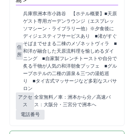
島＞
兵庫県洲本市小路谷1052-2 【ホテル概要】■天原
ゲスト専用ガーデンラウンジ（エスプレッ
ソマシーン・ライブラリー他）※夕食後に
ディジェスティフサービスあり ■渚がすぐ
そばまでせまる二棟のメゾネットヴィラ ■
住
和洋が融合した天原流料理を愉しめるダイ
所
ニング ■自家製フレンチトーストや自分で
炙る干物が人気の和洋朝食ブッフェ ■グル
ープホテルの二種の源泉＆三つの湯処巡
り ■タイ古式マッサージなど多彩なスパサ
ロン
アクセ
全室WiFi無料／車：洲本ICから15分／高速バ
ス
ス：大阪120分・三宮80分で洲本BCへ
電話番号