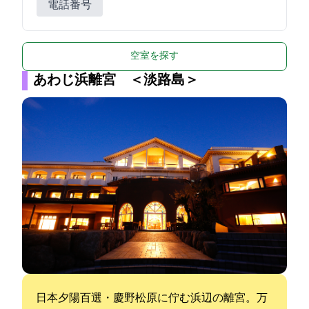
電話番号
空室を探す
あわじ浜離宮 ＜淡路島＞
日本夕陽百選・慶野松原に佇む浜辺の離宮。万