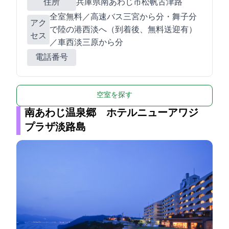
住所
兵庫県南あわじ市松帆古津路970-6
全室Wi-Fi無料／高速バス:三宮から70分・舞子50分
アク
で陸の港西淡へ（到着後、無料送迎有）
セス
／車:西淡三原ICから5分
電話番号
空室を探す
南あわじ温泉郷 ホテルニューアワジ
プラザ淡路島