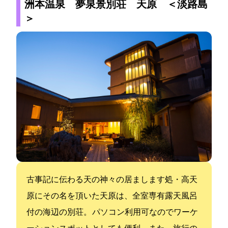
洲本温泉 夢泉景別荘 天原 ＜淡路島
＞
古事記に伝わる天の神々の居まします処・高天
原にその名を頂いた天原は、全室専有露天風呂
付の海辺の別荘。 パソコン利用可なのでワーケ