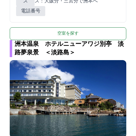
ス
ス：大阪120分・三宮80分で洲本BCへ
電話番号
空室を探す
洲本温泉 ホテルニューアワジ別亭 淡
路夢泉景 ＜淡路島＞