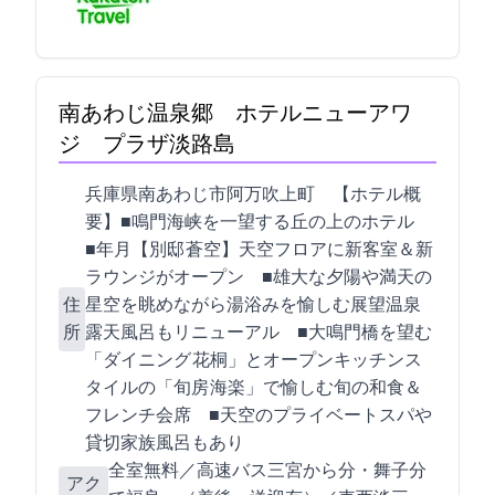
南あわじ温泉郷 ホテルニューアワ
ジ プラザ淡路島
兵庫県南あわじ市阿万吹上町1433-2 【ホテル概
要】■鳴門海峡を一望する丘の上のホテル
■2017年4月【別邸 蒼空】天空フロアに新客室＆新
ラウンジがオープン ■雄大な夕陽や満天の
住
星空を眺めながら湯浴みを愉しむ展望温泉
所
露天風呂もリニューアル ■大鳴門橋を望む
「ダイニング 花桐」とオープンキッチンス
タイルの「旬房 海楽」で愉しむ旬の和食＆
フレンチ会席 ■天空のプライベートスパや
貸切家族風呂もあり
全室WiFi無料／高速バス:三宮から85分・舞子60分
アク