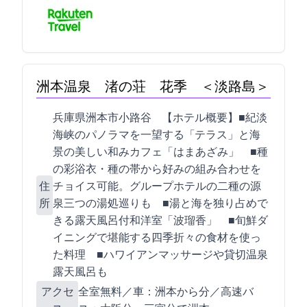
洲本温泉 渚の荘 花季 ＜淡路島＞
兵庫県洲本市小路谷1053-16 【ホテル概要】■紀淡
海峡のパノラマを一望する「NAGISAテラス」と海
景の美しい和みカフェ「はまあざみ」 ■12種
の彩浴衣・6種の帯から好みの組み合わせを
住
チョイス可能。グループホテルの二種の源
所
泉&三つの湯処巡りも ■湯と海を独り占めで
きる露天風呂付和洋室「波瑠香」 ■旬鮮ダ
イニングで堪能する四季折々の食材を使っ
た料理 ■ハワイアンマッサージや貸切温泉
露天風呂も
アクセ
全室WiFi無料／車：洲本ICから15分／高速バ