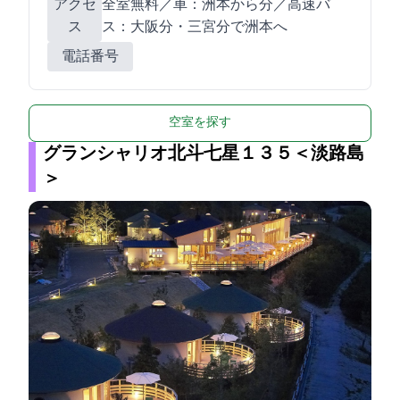
アクセ
全室WiFi無料／車：洲本ICから15分／高速バ
ス
ス：大阪120分・三宮80分で洲本BCへ
電話番号
空室を探す
グランシャリオ北斗七星１３５°＜淡路島
＞