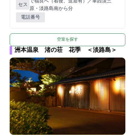
で福良BTへ（着後、送迎有）／車:西淡三
セス
原・淡路島南ICから20分
電話番号
空室を探す
洲本温泉 渚の荘 花季 ＜淡路島＞