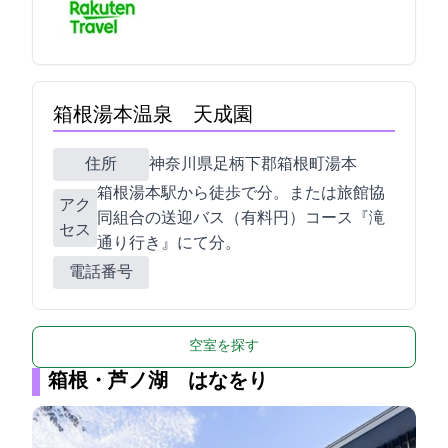
箱根湯本温泉 天成園
住所
神奈川県足柄下郡箱根町湯本682
箱根湯本駅から徒歩で15分。または旅館協
アク
同組合の送迎バス（有料100円）Aコース『滝
セス
通り行き』にて5分。
電話番号
空室を探す
箱根・芦ノ湖 はなをり