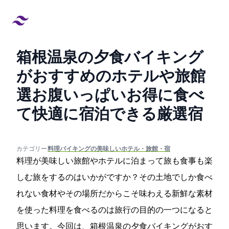
箱根温泉の夕食バイキング
がおすすめのホテルや旅館9
選!お腹いっぱいお得に食べ
て快適に宿泊できる厳選宿
created at:
updated at:
カテゴリー:
#料理/バイキングの美味しいホテル・旅館・宿
料理が美味しい旅館やホテルに泊まって旅も食事も楽
しむ旅をするのはいかがですか？その土地でしか食べ
れない食材やその場所だからこそ味わえる新鮮な素材
を使った料理を食べるのは旅行の目的の一つになると
思います。今回は、箱根温泉の夕食バイキングがおす