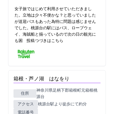
女子旅ではじめて利用させていただきまし
た。立地は少々不便かな？と思っていました
が送迎バスもあった為特に問題は感じません
でした。桃源台の駅にはバス、ロープウェ
イ、海賊船と揃っているので次の日の観光に
も困… 2021-11-13 20:46:23投稿
つづきはこちら
箱根・芦ノ湖 はなをり
神奈川県足柄下郡箱根町元箱根桃
住所
源台160
アクセス
桃源台駅より徒歩にて約2分
電話番号