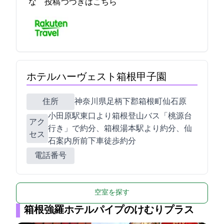
な… 2021-10-31 22:50:35投稿
つづきはこちら
ホテルハーヴェスト箱根甲子園
住所
神奈川県足柄下郡箱根町仙石原817-253
小田原駅東口より箱根登山バス「桃源台
アク
行き」で約50分、箱根湯本駅より約30分、仙
セス
石案内所前下車徒歩約6分
電話番号
空室を探す
箱根強羅ホテルパイプのけむりプラス