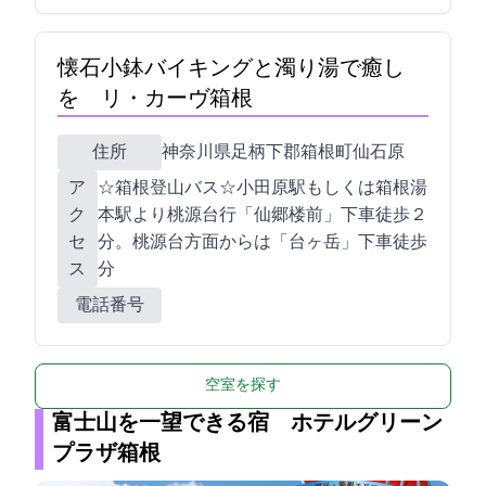
懐石小鉢バイキングと濁り湯で癒し
を リ・カーヴ箱根
住所
神奈川県足柄下郡箱根町仙石原934-25
ア
☆箱根登山バス☆小田原駅もしくは箱根湯
ク
本駅より桃源台行「仙郷楼前」下車徒歩２
セ
分。桃源台方面からは「台ヶ岳」下車徒歩2
ス
分
電話番号
空室を探す
富士山を一望できる宿 ホテルグリーン
プラザ箱根