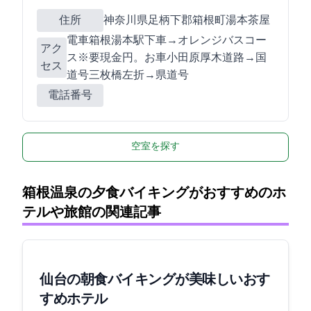
住所
神奈川県足柄下郡箱根町湯本茶屋97
電車/箱根湯本駅下車→オレンジバスBコー
アク
ス※要現金100円。お車/小田原厚木道路→国
セス
道1号(三枚橋)左折→県道732号
電話番号
空室を探す
箱根温泉の夕食バイキングがおすすめのホ
テルや旅館の関連記事
仙台の朝食バイキングが美味しいおす
すめホテル