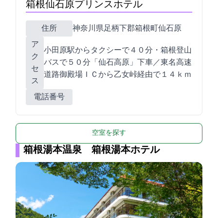
箱根仙石原プリンスホテル
住所
神奈川県足柄下郡箱根町仙石原1246
ア
小田原駅からタクシーで４０分・箱根登山
ク
バスで５０分「仙石高原」下車／東名高速
セ
道路御殿場ＩＣから乙女峠経由で１４ｋｍ
ス
電話番号
空室を探す
箱根湯本温泉 箱根湯本ホテル