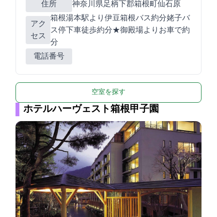
住所
神奈川県足柄下郡箱根町仙石原1244-2
箱根湯本駅より伊豆箱根バス約35分姥子バ
アク
ス停下車徒歩約5分★御殿場ICよりお車で約25
セス
分
電話番号
空室を探す
ホテルハーヴェスト箱根甲子園