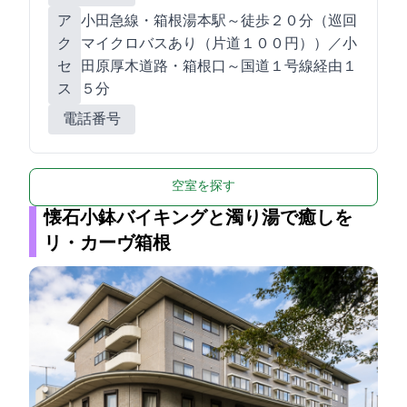
ア
小田急線・箱根湯本駅～徒歩２０分（巡回
ク
マイクロバスあり（片道１００円））／小
セ
田原厚木道路・箱根口～国道１号線経由１
ス
５分
電話番号
空室を探す
懐石小鉢バイキングと濁り湯で癒しを
リ・カーヴ箱根