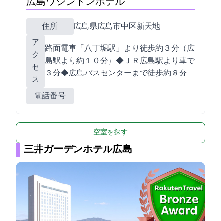
広島ワシントンホテル
住所
広島県広島市中区新天地2-7
ア
路面電車「八丁堀駅」より徒歩約３分（JR広
ク
島駅より約１０分）◆ＪＲ広島駅より車で
セ
３分◆広島バスセンターまで徒歩約８分
ス
電話番号
空室を探す
三井ガーデンホテル広島