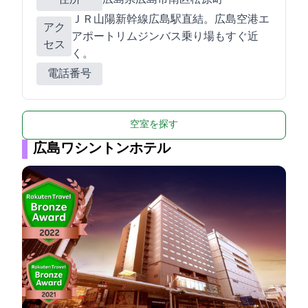
ＪＲ山陽新幹線広島駅直結。広島空港エ
アク
アポートリムジンバス乗り場もすぐ近
セス
く。
電話番号
空室を探す
広島ワシントンホテル