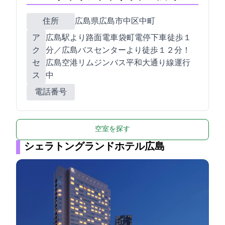
住所
広島県広島市中区中町7-20
ア
広島駅より路面電車 袋町電停下車 徒歩１
ク
分／広島バスセンターより徒歩１２分！
セ
広島空港リムジンバス平和大通り線運行
ス
中
電話番号
空室を探す
シェラトングランドホテル広島