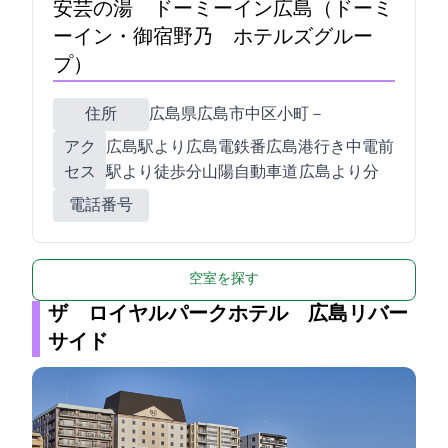
安芸の湯 ドーミーイン広島（ドーミ
ーイン・御宿野乃 ホテルズグルー
プ）
住所
広島県広島市中区小町3－28
アク
広島駅より広島電鉄1番広島港行き中電前
セス
駅より徒歩2分/山陽自動車道 広島ICより25分
電話番号
空室を探す
ザ ロイヤルパークホテル 広島リバー
サイド