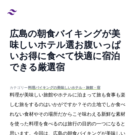
広島の朝食バイキングが美
味しいホテル14選!お腹いっぱ
いお得に食べて快適に宿泊
できる厳選宿
created at:
updated at:
カテゴリー:
#料理/バイキングの美味しいホテル・旅館・宿
料理が美味しい旅館やホテルに泊まって旅も食事も楽
しむ旅をするのはいかがですか？その土地でしか食べ
れない食材やその場所だからこそ味わえる新鮮な素材
を使った料理を食べるのは旅行の目的の一つになると
思います。今回は、広島の朝食バイキングが美味しい