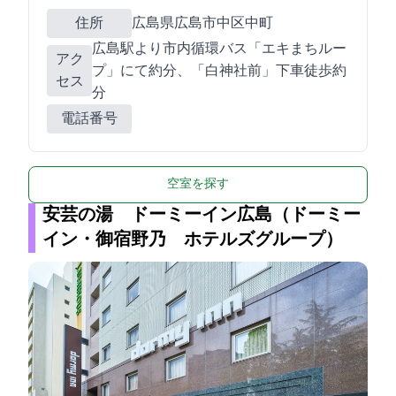
住所
広島県広島市中区中町9-12
JR広島駅より市内循環バス「エキまちルー
アク
プ」にて約10分、「白神社前」下車徒歩約3
セス
分
電話番号
空室を探す
安芸の湯 ドーミーイン広島（ドーミー
イン・御宿野乃 ホテルズグループ）