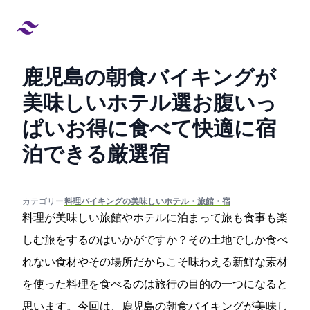
鹿児島の朝食バイキングが
美味しいホテル9選!お腹いっ
ぱいお得に食べて快適に宿
泊できる厳選宿
created at:
updated at:
カテゴリー:
#料理/バイキングの美味しいホテル・旅館・宿
料理が美味しい旅館やホテルに泊まって旅も食事も楽
しむ旅をするのはいかがですか？その土地でしか食べ
れない食材やその場所だからこそ味わえる新鮮な素材
を使った料理を食べるのは旅行の目的の一つになると
思います。今回は、鹿児島の朝食バイキングが美味し