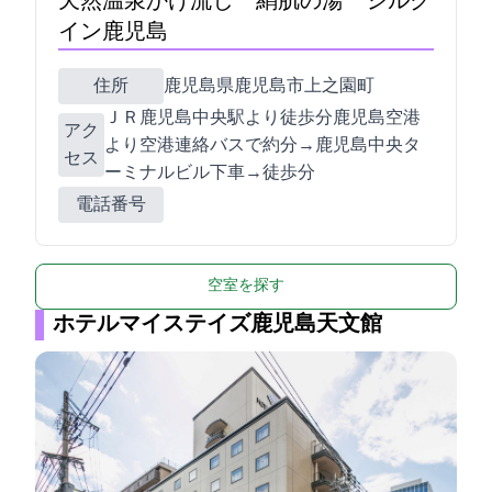
天然温泉かけ流し 絹肌の湯 シルク
イン鹿児島
住所
鹿児島県鹿児島市上之園町19-30
ＪＲ鹿児島中央駅より徒歩5分/鹿児島空港
アク
より空港連絡バスで約50分→鹿児島中央タ
セス
ーミナルビル下車→徒歩1分
電話番号
空室を探す
ホテルマイステイズ鹿児島天文館