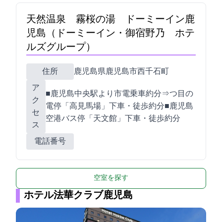
天然温泉 霧桜の湯 ドーミーイン鹿
児島（ドーミーイン・御宿野乃 ホテ
ルズグループ）
住所
鹿児島県鹿児島市西千石町17-30
ア
■鹿児島中央駅より市電乗車約4分⇒3つ目の
ク
電停「高見馬場」下車・徒歩約2分■鹿児島
セ
空港バス停「天文館」下車・徒歩約3分
ス
電話番号
空室を探す
ホテル法華クラブ鹿児島