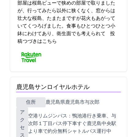
部屋は桜島ビューで狭めの部屋で取りました
が、行ってみたら以外に狭くなく、窓からは
壮大な桜島、たまたまですが花火もあがって
いてくつろげました。食事もひとつひとつ小
鉢にわけてあり、衛生面でも考えられて… 2021-11-10 20:35:28投
稿
つづきはこちら
鹿児島サンロイヤルホテル
住所
鹿児島県鹿児島市与次郎1-8-10
ア
空港リムジンバス：鴨池港行き乗車、与
ク
次郎１丁目バス停下車すぐ/JR鹿児島中央駅
セ
より車で約10分/無料シャトルバス運行中
ス