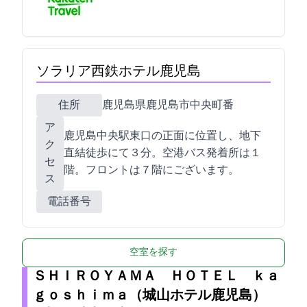
ソラリア西鉄ホテル鹿児島
住所
鹿児島県鹿児島市中央町11番
ア
鹿児島中央駅東口の正面に位置し、地下
ク
直結徒歩にて３分。空港バス発着所は１
セ
階。フロントは７階にございます。
ス
電話番号
空室を探す
ＳＨＩＲＯＹＡＭＡ ＨＯＴＥＬ ｋａ
ｇｏｓｈｉｍａ（城山ホテル鹿児島）