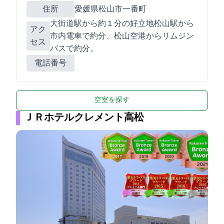
住所
愛媛県松山市一番町2-6-5
大街道駅から約１分の好立地!!JR松山駅から
アク
市内電車で約15分、松山空港からリムジン
セス
バスで約30分。
電話番号
空室を探す
ＪＲホテルクレメント高松