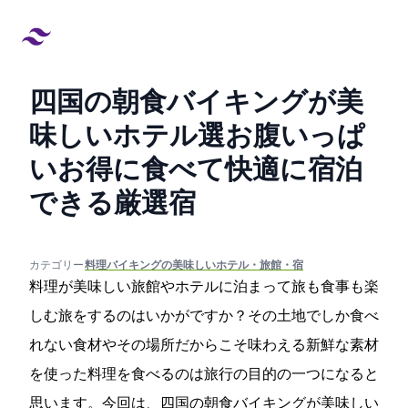
四国の朝食バイキングが美
味しいホテル21選!お腹いっぱ
いお得に食べて快適に宿泊
できる厳選宿
created at:
updated at:
カテゴリー:
#料理/バイキングの美味しいホテル・旅館・宿
料理が美味しい旅館やホテルに泊まって旅も食事も楽
しむ旅をするのはいかがですか？その土地でしか食べ
れない食材やその場所だからこそ味わえる新鮮な素材
を使った料理を食べるのは旅行の目的の一つになると
思います。今回は、四国の朝食バイキングが美味しい