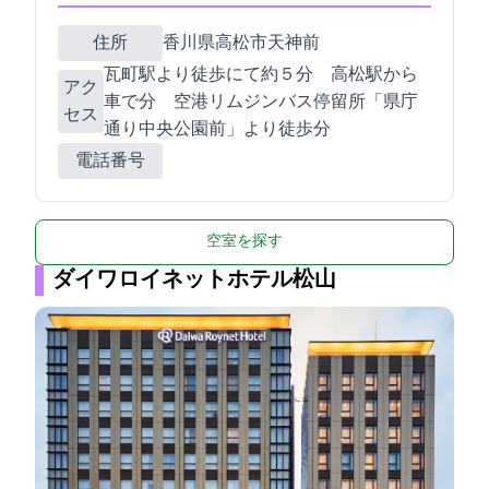
住所
香川県高松市天神前1-3
瓦町駅より徒歩にて約５分 JR高松駅から
アク
車で5分 空港リムジンバス停留所「県庁
セス
通り中央公園前」より徒歩1分
電話番号
空室を探す
ダイワロイネットホテル松山