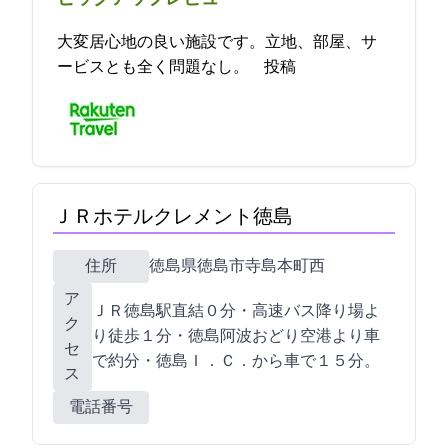
大変居心地の良い施設です。立地、部屋、サ
ービスとも全く問題なし。 2021-11-12 19:40:19投稿
ＪＲホテルクレメント徳島
住所
徳島県徳島市寺島本町西1-61
ア
ＪＲ徳島駅直結０分・高速バス降り場よ
ク
り徒歩１分・徳島阿波おどり空港より車
セ
で約30分・徳島Ｉ．Ｃ．から車で１５分。
ス
電話番号