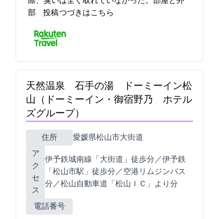
際、臭いは全く取れていなかった。部屋と外
部… 2021-11-12 23:14:49投稿
つづきはこちら
天然温泉 石手の湯 ドーミーイン松
山（ドーミーイン・御宿野乃 ホテル
ズグループ）
住所
愛媛県松山市大街道2-6-5
ア
伊予鉄城南線「大街道」徒歩2分／伊予鉄
ク
「松山市駅」徒歩13分／空港リムジンバス30
セ
分／松山自動車道「松山ＩＣ」より25分
ス
電話番号