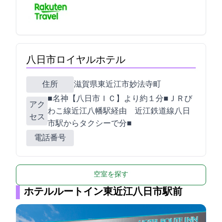
八日市ロイヤルホテル
住所
滋賀県東近江市妙法寺町690
■名神【八日市ＩＣ】より約１分■ＪＲび
アク
わこ線近江八幡駅経由 近江鉄道線八日
セス
市駅からタクシーで10分■
電話番号
空室を探す
ホテルルートイン東近江八日市駅前