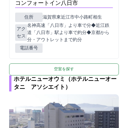
コンフォートイン八日市
住所
滋賀県東近江市中小路町相生495-1
名神高速「八日市IC」より車で1分◆近江鉄
アク
道「八日市」駅より車で約10分◆京都から60
セス
分・アウトレットまで約15分
電話番号
空室を探す
ホテルニューオウミ（ホテルニューオー
タニ アソシエイト）