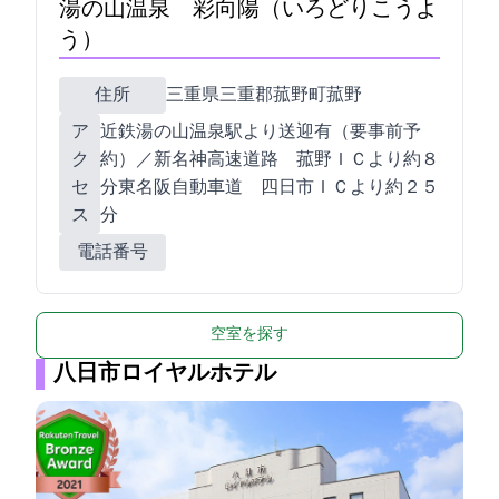
湯の山温泉 彩向陽（いろどりこうよ
う）
住所
三重県三重郡菰野町菰野8497
ア
近鉄湯の山温泉駅より送迎有（要事前予
ク
約）／新名神高速道路 菰野ＩＣより約８
セ
分/東名阪自動車道 四日市ＩＣより約２５
ス
分
電話番号
空室を探す
八日市ロイヤルホテル