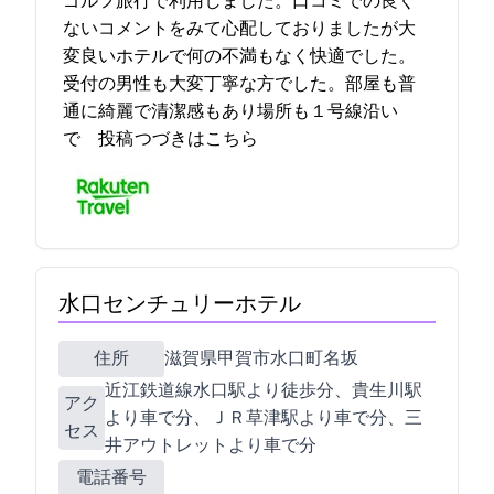
ゴルフ旅行で利用しました。口コミでの良く
ないコメントをみて心配しておりましたが大
変良いホテルで何の不満もなく快適でした。
受付の男性も大変丁寧な方でした。部屋も普
通に綺麗で清潔感もあり場所も１号線沿い
で… 2021-07-25 18:37:02投稿
つづきはこちら
水口センチュリーホテル
住所
滋賀県甲賀市水口町名坂170-1
近江鉄道線水口駅より徒歩15分、JR貴生川駅
アク
より車で10分、ＪＲ草津駅より車で35分、三
セス
井アウトレットより車で20分
電話番号