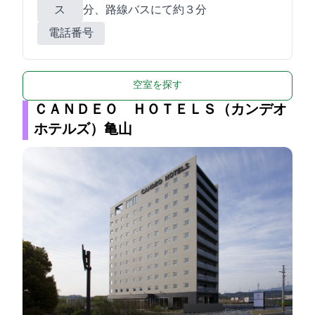
ス
分、路線バスにて約３分
電話番号
空室を探す
ＣＡＮＤＥＯ ＨＯＴＥＬＳ（カンデオ
ホテルズ）亀山