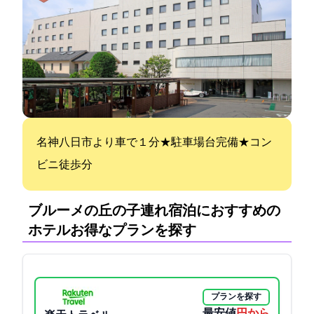
名神八日市ICより車で１分★駐車場100台完備★コン
ビニ徒歩1分
ブルーメの丘の子連れ宿泊におすすめの
ホテル:お得なプランを探す
プランを探す
最安値
2850円から