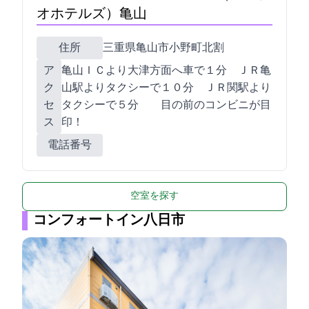
オホテルズ）亀山
住所
三重県亀山市小野町北割532-2
ア
亀山ＩＣより大津方面へ車で１分 ＪＲ亀
ク
山駅よりタクシーで１０分 ＪＲ関駅より
セ
タクシーで５分 目の前のコンビニが目
ス
印！
電話番号
空室を探す
コンフォートイン八日市