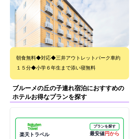
朝食無料◆Wi-Fi対応◆三井アウトレットパーク車約
１５分◆小学６年生まで添い寝無料
ブルーメの丘の子連れ宿泊におすすめの
ホテル:お得なプランを探す
プランを探す
最安値
3350円から
楽天トラベル