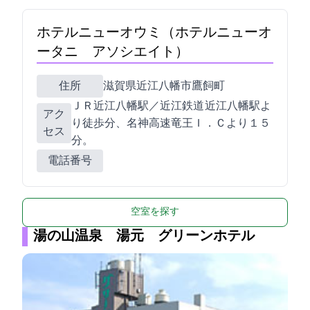
ホテルニューオウミ（ホテルニューオ
ータニ アソシエイト）
住所
滋賀県近江八幡市鷹飼町1481
ＪＲ近江八幡駅／近江鉄道 近江八幡駅よ
アク
り徒歩2分、名神高速竜王Ｉ．Ｃより１５
セス
分。
電話番号
空室を探す
湯の山温泉 湯元 グリーンホテル