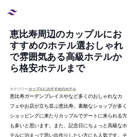
恵比寿周辺のカップルにお
すすめのホテル6選!おしゃれ
で雰囲気ある高級ホテルか
ら格安ホテルまで
created at:
updated at:
カテゴリー:
#カップルにおすすめのホテル
恵比寿ガーデンプレイスやMR.FRIENDLY Cafeなど多くのおしゃれなカ
フェやお店が立ち並ぶ恵比寿。素敵なショップが多く
ショッピングに来たりカップルでデートに来られる方
も多いと思います。また、記念日にちょっと高級なホ
テルに泊まって思い出作りしたい方にも人気です。そ