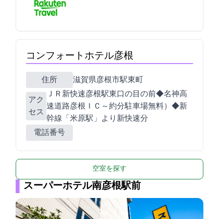
コンフォートホテル彦根
住所
滋賀県彦根市駅東町18-7
ＪＲ新快速彦根駅東口の目の前◆名神高
アク
速道路彦根ＩＣ～約4分(駐車場無料）◆新
セス
幹線「米原駅」より新快速5分
電話番号
空室を探す
スーパーホテル南彦根駅前