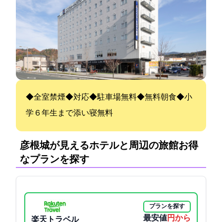
◆全室禁煙◆Wi-Fi対応◆駐車場無料◆無料朝食◆小
学６年生まで添い寝無料
彦根城が見えるホテルと周辺の旅館:お得
なプランを探す
プランを探す
最安値
3100円から
楽天トラベル