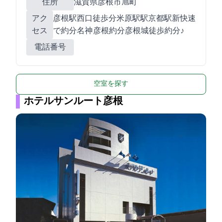
住所
滋賀県彦根市旭町8-31
アク
JR彦根駅西口徒歩2分(米原駅1駅)京都駅新快速
セス
で約50分/名神 彦根IC約5分/彦根城徒歩約10分♪
電話番号
空室を探す
ホテルサンルート彦根