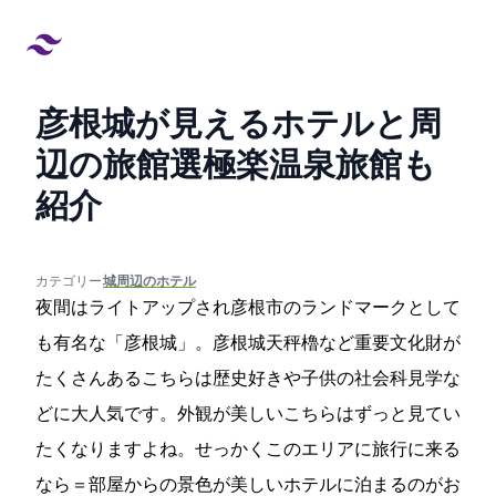
彦根城が見えるホテルと周
辺の旅館13選!極楽温泉旅館も
紹介
created at:
updated at:
カテゴリー:
#城周辺のホテル
夜間はライトアップされ彦根市のランドマークとして
も有名な「彦根城」。彦根城天秤櫓など重要文化財が
たくさんあるこちらは歴史好きや子供の社会科見学な
どに大人気です。外観が美しいこちらはずっと見てい
たくなりますよね。せっかくこのエリアに旅行に来る
ならy＝部屋からの景色が美しいホテルに泊まるのがお