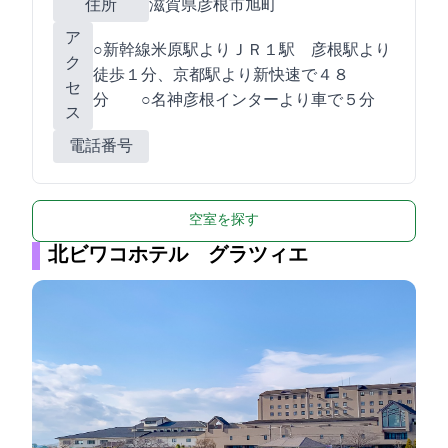
住所
滋賀県彦根市旭町9-14
ア
○新幹線米原駅よりＪＲ１駅 彦根駅より
ク
徒歩１分、京都駅より新快速で４８
セ
分 ○名神彦根インターより車で５分
ス
電話番号
空室を探す
北ビワコホテル グラツィエ