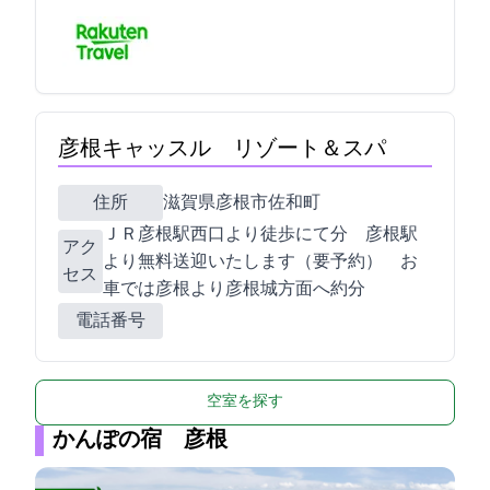
彦根キャッスル リゾート＆スパ
住所
滋賀県彦根市佐和町1-8
ＪＲ彦根駅西口より徒歩にて8分 彦根駅
アク
より無料送迎いたします（要予約） お
セス
車では彦根I.C.より彦根城方面へ約7分
電話番号
空室を探す
かんぽの宿 彦根