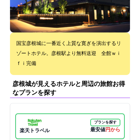
国宝彦根城に一番近く上質な寛ぎを演出するリ
ゾートホテル。JR彦根駅より無料送迎 全館ｗｉ-
ｆｉ完備
彦根城が見えるホテルと周辺の旅館:お得
なプランを探す
プランを探す
最安値
6600円から
楽天トラベル