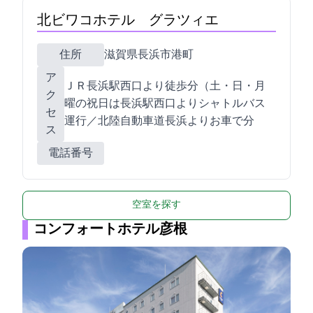
北ビワコホテル グラツィエ
住所
滋賀県長浜市港町4-17
ア
ＪＲ長浜駅西口より徒歩7分（土・日・月
ク
曜の祝日は長浜駅西口よりシャトルバス
セ
運行／北陸自動車道長浜ICよりお車で10分
ス
電話番号
0749-62-7777
空室を探す
コンフォートホテル彦根