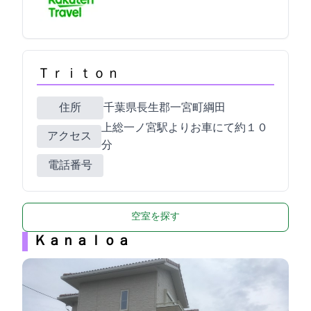
Ｔｒｉｔｏｎ
住所
千葉県長生郡一宮町綱田659-1
上総一ノ宮駅よりお車にて約１０
アクセス
分
電話番号
空室を探す
Ｋａｎａｌｏａ