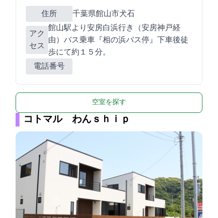
住所
千葉県館山市犬石1678-36
館山駅より安房白浜行き（安房神戸経
アク
由）バス乗車『相の浜バス停』下車後徒
セス
歩にて約１５分。
電話番号
空室を探す
コトマル わんｓｈｉｐ