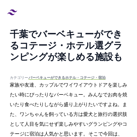
千葉でバーベキューができ
るコテージ・ホテル8選!グラ
ンピングが楽しめる施設も
created at:
updated at:
カテゴリー:
#バーベキューができるホテル・コテージ・宿泊
家族や友達、カップルでワイワイアウトドアを楽しみ
たい時にぴったりなバーベキュー。みんなでお肉を焼
いたり食べたりしながら盛り上がりたいですよね。ま
た、ワンちゃんを飼っている方は愛犬と旅行の選択肢
として人目を気にせず楽しみやすいグランピングやコ
テージに宿泊は人気かと思います。 そこで今回は、