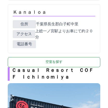
Ｋａｎａｌｏａ
住所
千葉県長生郡白子町中里5010-21
上総一ノ宮駅よりお車にて約２０
アクセス
分
電話番号
空室を探す
Ｃａｓｕａｌ Ｒｅｓｏｒｔ ＣＯＦ
Ｆ Ｉｃｈｉｎｏｍｉｙａ