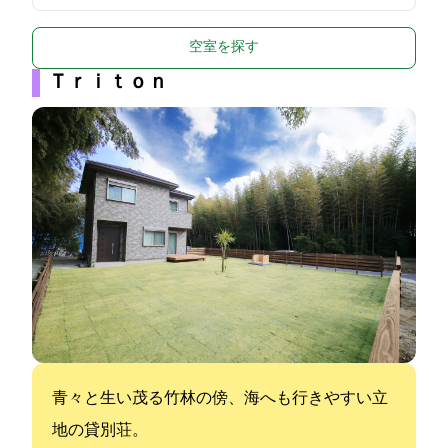
空室を探す
Ｔｒｉｔｏｎ
青々と生い茂る竹林の傍、海へも行きやすい立
地の貸別荘。