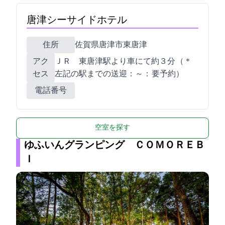
唐津シーサイドホテル
住所
佐賀県唐津市東唐津4-182
アク
ＪＲ 東唐津駅より車にて約３分 （＊
セス
左記の駅までの送迎9：00～18：00 要予約）
電話番号
空室を探す
ゆふいんグランピング ＣＯＭＯＲＥＢ
Ｉ