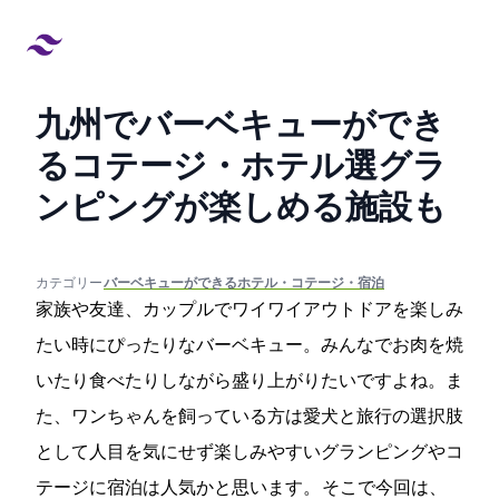
九州でバーベキューができ
るコテージ・ホテル15選!グラ
ンピングが楽しめる施設も
created at:
updated at:
カテゴリー:
#バーベキューができるホテル・コテージ・宿泊
家族や友達、カップルでワイワイアウトドアを楽しみ
たい時にぴったりなバーベキュー。みんなでお肉を焼
いたり食べたりしながら盛り上がりたいですよね。ま
た、ワンちゃんを飼っている方は愛犬と旅行の選択肢
として人目を気にせず楽しみやすいグランピングやコ
テージに宿泊は人気かと思います。 そこで今回は、