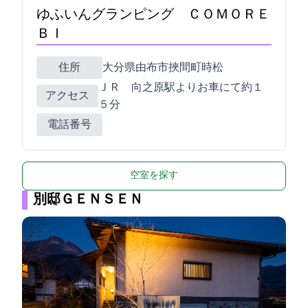
ゆふいんグランピング ＣＯＭＯＲＥ
ＢＩ
住所
大分県由布市挾間町時松105
ＪＲ 向之原駅よりお車にて約１
アクセス
５分
電話番号
空室を探す
別邸ＧＥＮＳＥＮ