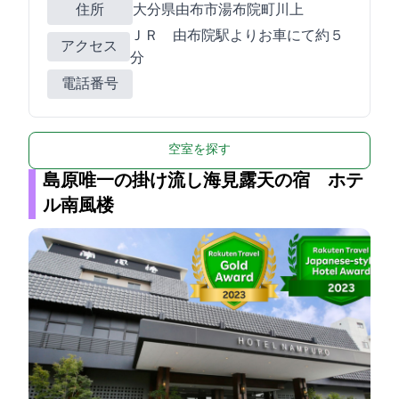
住所
大分県由布市湯布院町川上1530-10
ＪＲ 由布院駅よりお車にて約５
アクセス
分
電話番号
空室を探す
島原唯一の掛け流し海見露天の宿 ホテ
ル南風楼