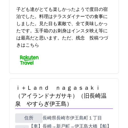
子ども達がとても楽しかったようで2度目の宿
泊でした。料理はテラスダイナーでの食事に
しました。見た目も素敵で、全て美味しかっ
たです。玉手箱のお刺身はインスタ映え等に
は最高だと思います。ただ、残念… 2021-10-09 18:34:16投稿
つづ
きはこちら
ｉ＋Ｌａｎｄ ｎａｇａｓａｋｉ
（アイランドナガサキ）（旧長崎温
泉 やすらぎ伊王島）
住所
長崎県長崎市伊王島町１丁目3277-7
【車】長崎IC→新戸町IC→伊王島大橋 【船】