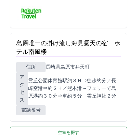
島原唯一の掛け流し海見露天の宿 ホ
テル南風楼
住所
長崎県島原市弁天町2-7331-1
ア
霊丘公園体育館駅約３Ｈ⇒徒歩約5分／長
ク
崎空港⇒約２Ｈ／熊本港～フェリーで島
セ
原港約３０分⇒車約５分 霊丘神社２分
ス
電話番号
空室を探す