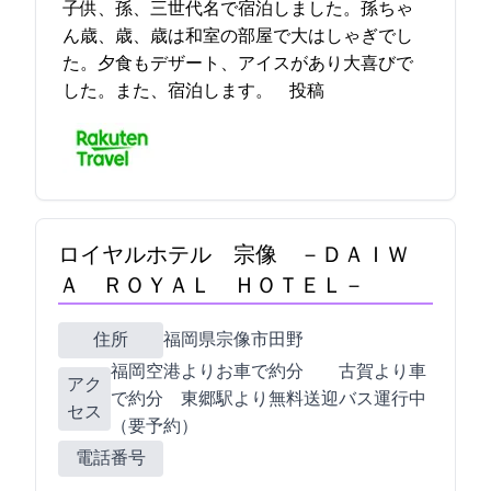
子供、孫、三世代7名で宿泊しました。孫ちゃ
ん4歳、2歳、1歳は和室の部屋で大はしゃぎでし
た。夕食もデザート、アイスがあり大喜びで
した。また、宿泊します。 2021-10-11 20:31:24投稿
ロイヤルホテル 宗像 －ＤＡＩＷ
Ａ ＲＯＹＡＬ ＨＯＴＥＬ－
住所
福岡県宗像市田野1303
福岡空港よりお車で約60分 古賀ICより車
アク
で約40分 JR東郷駅より無料送迎バス運行中
セス
（要予約）
電話番号