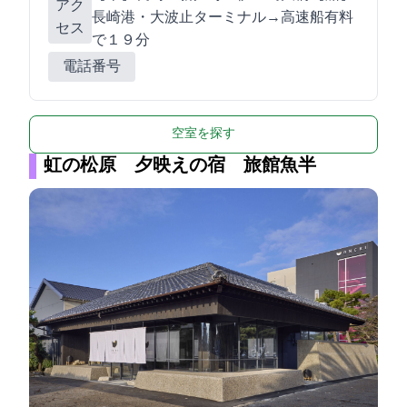
アク
長崎港・大波止ターミナル→高速船(有料)
セス
で１９分
電話番号
空室を探す
虹の松原 夕映えの宿 旅館魚半