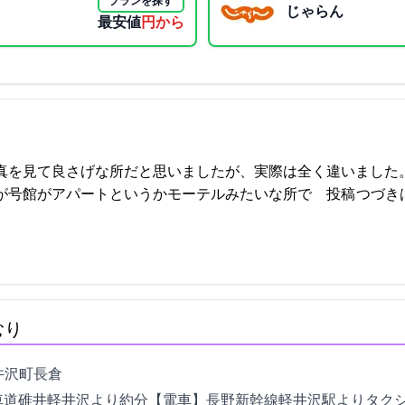
プランを探す
じゃらん
最安値
3600円から
真を見て良さげな所だと思いましたが、実際は全く違いました。
ートというかモーテルみたいな所で… 2021-09-17 21:08:37投稿
つづき
むり
倉1876-2
道碓井軽井沢ICより約20分【電車】長野新幹線軽井沢駅よりタクシ