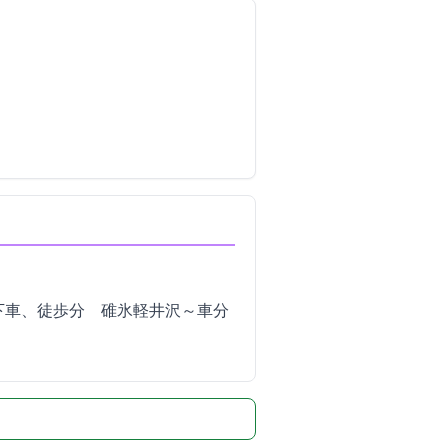
徒歩5分 碓氷軽井沢IC～車17分