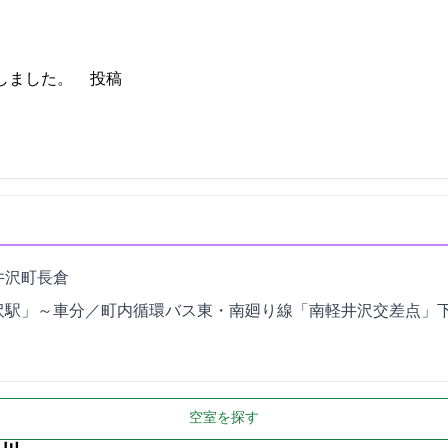
6-25 14:22:11投稿
長倉6-47
沢駅」～車5分／町内循環バス東・南廻り線「南軽井沢交差点」下車、
空室を探す