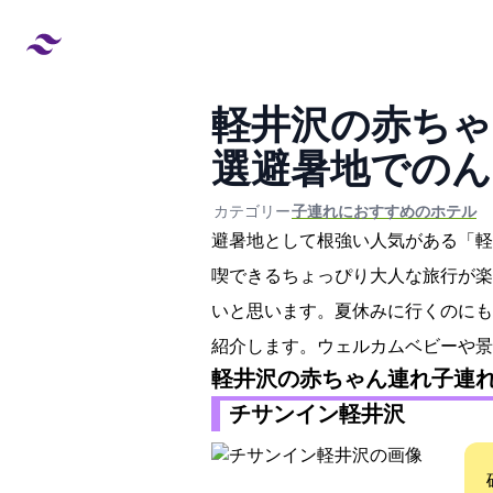
軽井沢の赤ちゃ
選!避暑地での
created at:
updated at:
カテゴリー:
#子連れにおすすめのホテル
避暑地として根強い人気がある「軽
喫できるちょっぴり大人な旅行が楽
いと思います。夏休みに行くのにも
紹介します。ウェルカムベビーや景
軽井沢の赤ちゃん連れ子連
チサンイン軽井沢