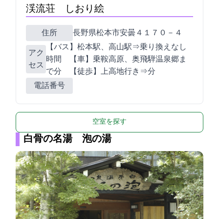
渓流荘 しおり絵
住所
長野県松本市安曇４１７０－４
【バス】松本駅、高山駅⇒乗り換えなし1
アク
時間 【車】乗鞍高原、奥飛騨温泉郷ま
セス
で20分 【徒歩】上高地行きBT⇒5分
電話番号
空室を探す
白骨の名湯 泡の湯