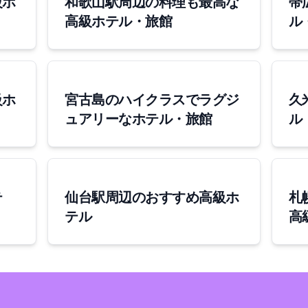
級ホ
和歌山駅周辺の料理も最高な
帯
高級ホテル・旅館
ル
級ホ
宮古島のハイクラスでラグジ
久
ュアリーなホテル・旅館
ル
テ
仙台駅周辺のおすすめ高級ホ
札
テル
高
Copyright © 2020 Flycos inc. All Rights Reserved.