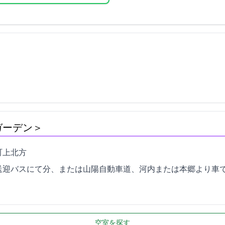
トヒルズガーデン＞
方1361
バスにて5分、または山陽自動車道、河内ICまたは本郷ICより車で1
空室を探す