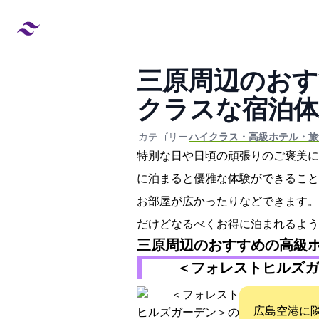
三原周辺のおす
クラスな宿泊体
created at:
updated at:
カテゴリー:
#ハイクラス・高級ホテル・旅
特別な日や日頃の頑張りのご褒美に
に泊まると優雅な体験ができること
お部屋が広かったりなどできます。
だけどなるべくお得に泊まれるよう
三原周辺のおすすめの高級
Forest Hills Garden＜フォレス
広島空港に隣