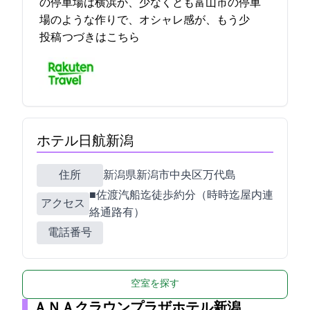
の停車場は横浜か、少なくとも富山市の停車
場のような作りで、オシャレ感が、もう少… 2021-10-27 22:12:33
投稿
つづきはこちら
ホテル日航新潟
住所
新潟県新潟市中央区万代島5-1
■佐渡汽船迄徒歩約10分（5時~22時迄屋内連
アクセス
絡通路有）
電話番号
空室を探す
ＡＮＡクラウンプラザホテル新潟