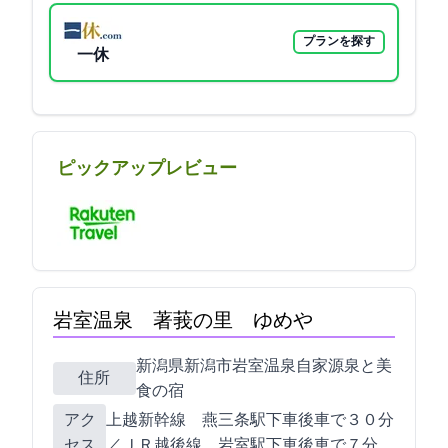
プランを探す
一休
ピックアップレビュー
岩室温泉 著莪の里 ゆめや
新潟県新潟市岩室温泉905-1 自家源泉と美
住所
食の宿
アク
上越新幹線 燕三条駅下車後車で３０分
セス
／ＪＲ越後線 岩室駅下車後車で７分