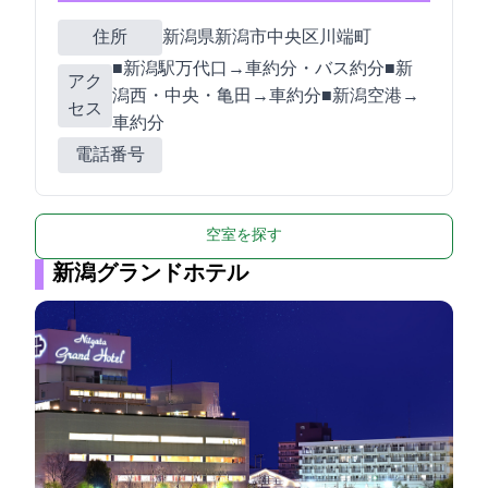
住所
新潟県新潟市中央区川端町6-53
■JR新潟駅(万代口)→車約5分・バス約7分■新
アク
潟西IC・中央IC・亀田IC→車約15分■新潟空港→
セス
車約20分
電話番号
空室を探す
新潟グランドホテル