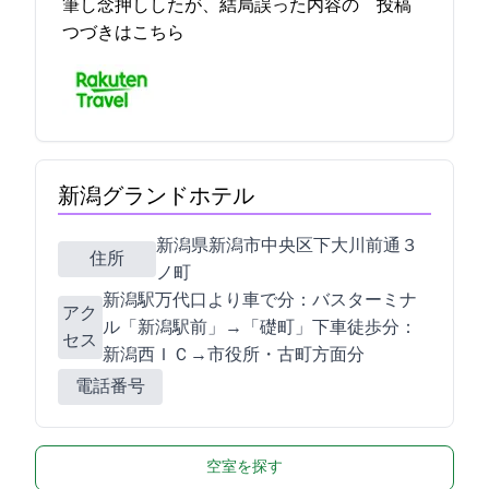
筆し念押ししたが、結局誤った内容の… 2021-10-27 11:36:49投稿
つづきはこちら
新潟グランドホテル
新潟県新潟市中央区下大川前通３
住所
ノ町2230
新潟駅万代口より車で5分：バスターミナ
アク
ル「新潟駅前」→「礎町」下車徒歩2分：
セス
新潟西ＩＣ→市役所・古町方面20分
電話番号
空室を探す