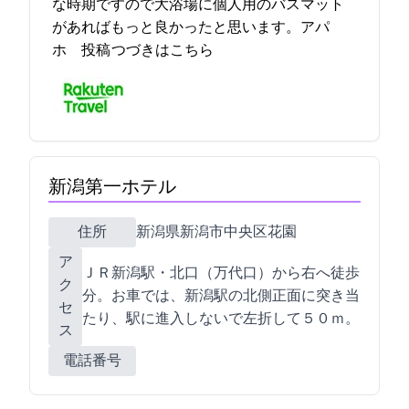
な時期ですので大浴場に個人用のバスマット
があればもっと良かったと思います。アパ
ホ… 2021-11-04 08:21:34投稿
つづきはこちら
新潟第一ホテル
住所
新潟県新潟市中央区花園1-3-12
ア
ＪＲ新潟駅・北口（万代口）から右へ徒歩1
ク
分。お車では、新潟駅の北側正面に突き当
セ
たり、駅に進入しないで左折して５０ｍ。
ス
電話番号