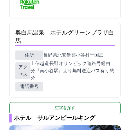
奥白馬温泉 ホテルグリーンプラザ白
馬
住所
長野県北安曇郡小谷村千国乙12860-1
上信越道 長野IC オリンピック道路 R148号経由90
アク
分/『南小谷駅』より無料送迎バス有り 約20
セス
分
電話番号
空室を探す
ホテル サルアンピールキング