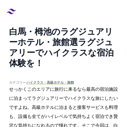
白馬・栂池のラグジュアリ
ーホテル・旅館22選!ラグジュ
アリーでハイクラスな宿泊
体験を！
created at:
updated at:
カテゴリー:
#ハイクラス・高級ホテル・旅館
せっかくこのエリアに旅行に来るなら最高の宿泊施設
に泊まってラグジュアリーでハイクラスな旅にしたい
ですよね。高級ホテルに泊まると接客サービスも料理
も、設備も全てがハイレベルで気持ちよく宿泊でき贅
沢な気持ちになれるので憧れです。そこで今回は、白