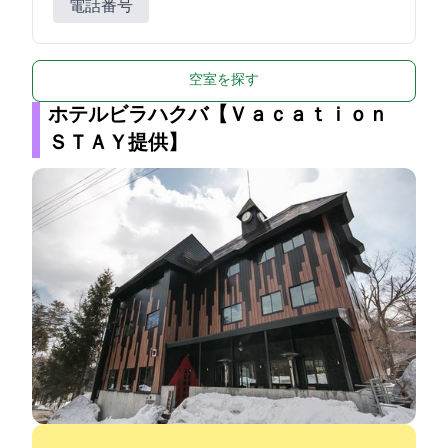
電話番号
空室を探す
ホテルビラハクバ【Ｖａｃａｔｉｏｎ
ＳＴＡＹ提供】