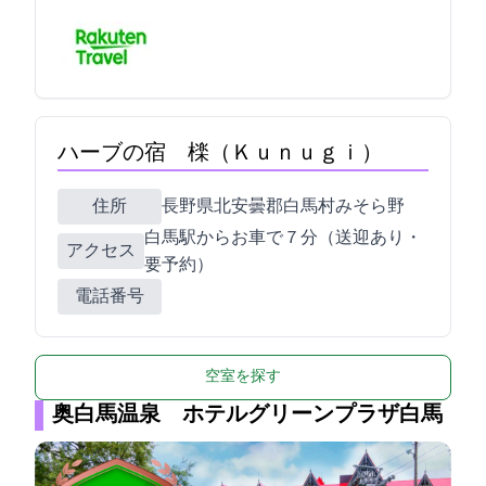
ハーブの宿 檪（Ｋｕｎｕｇｉ）
住所
長野県北安曇郡白馬村みそら野2937-685
白馬駅からお車で７分（送迎あり・
アクセス
要予約）
電話番号
空室を探す
奥白馬温泉 ホテルグリーンプラザ白馬