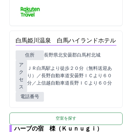
白馬姫川温泉 白馬ハイランドホテル
住所
長野県北安曇郡白馬村北城21582
ア
ＪＲ白馬駅より徒歩２０分（無料送迎あ
ク
り）／長野自動車道安曇野ＩＣより６０
セ
分／上信越自動車道長野ＩＣより６０分
ス
電話番号
空室を探す
ハーブの宿 檪（Ｋｕｎｕｇｉ）