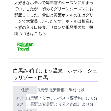
大好きなホテルで毎年雪のシーズンに泊まっ
ていましたが、初めてグリーンシーズンにお
邪魔しました。雪山と黄葉ホテルの芝はグリ
ーンで大変美しかったです。ホテルは相変わ
らずの入り口軽食、サロンや風呂場の飲… 2021-10-30 12:36:09投
稿
つづきはこちら
白馬みずばしょう温泉 ホテル シェ
ラリゾート白馬
住所
長野県北安曇郡白馬村北城14863-6
アク
JR白馬駅よりホテルバス（要予約）にて10分
セス
／長野道安曇野I.Cより60分／糸魚川I.Cより50分