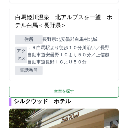
白馬姫川温泉 北アルプスを一望 ホ
テル白馬＜長野県＞
住所
長野県北安曇郡白馬村北城5470-1
ＪＲ白馬駅より徒歩１０分川沿い／長野
アク
自動車道安曇野ＩＣより５０分／上信越
セス
自動車道長野ＩＣより５０分
電話番号
空室を探す
シルクウッド ホテル