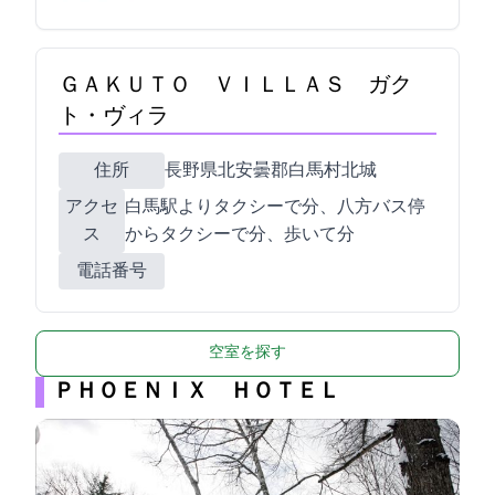
ＧＡＫＵＴＯ ＶＩＬＬＡＳ ガク
ト・ヴィラ
住所
長野県北安曇郡白馬村北城4678
アクセ
白馬駅よりタクシーで10分、八方バス停
ス
からタクシーで5分、歩いて15分
電話番号
空室を探す
ＰＨＯＥＮＩＸ ＨＯＴＥＬ