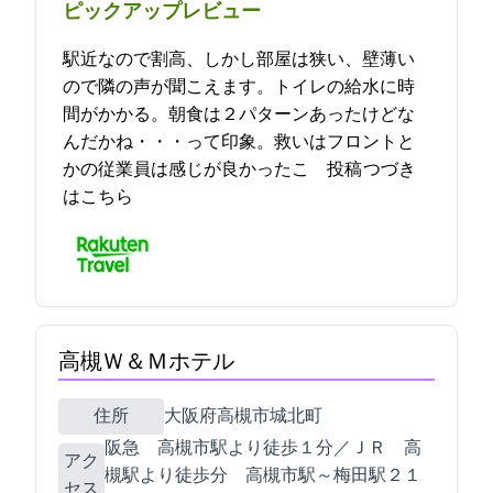
ピックアップレビュー
駅近なので割高、しかし部屋は狭い、壁薄い
ので隣の声が聞こえます。トイレの給水に時
間がかかる。朝食は２パターンあったけどな
んだかね・・・って印象。救いはフロントと
かの従業員は感じが良かったこ… 2021-10-28 19:37:50投稿
つづき
はこちら
高槻Ｗ＆Ｍホテル
住所
大阪府高槻市城北町2-3-15
阪急 高槻市駅より徒歩１分／ＪＲ 高
アク
槻駅より徒歩7分 高槻市駅～梅田駅２１
セス