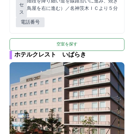
階段を降り細い道を線路沿いに進み、焼き
セ
鳥屋を右に80m進む）／名神茨木ＩＣより５分
ス
電話番号
空室を探す
ホテルクレスト いばらき