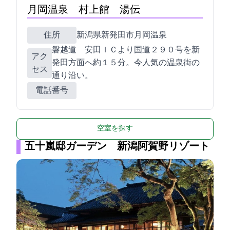
月岡温泉 村上館 湯伝
住所
新潟県新発田市月岡温泉230
磐越道 安田ＩＣより国道２９０号を新
アク
発田方面へ約１５分。今人気の温泉街の
セス
通り沿い。
電話番号
空室を探す
五十嵐邸ガーデン 新潟阿賀野リゾート