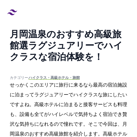
月岡温泉のおすすめ高級旅
館12選!ラグジュアリーでハイ
クラスな宿泊体験を！
created at:
updated at:
カテゴリー:
#ハイクラス・高級ホテル・旅館
せっかくこのエリアに旅行に来るなら最高の宿泊施設
に泊まってラグジュアリーでハイクラスな旅にしたい
ですよね。高級ホテルに泊まると接客サービスも料理
も、設備も全てがハイレベルで気持ちよく宿泊でき贅
沢な気持ちになれるので憧れです。そこで今回は、月
岡温泉のおすすめ高級旅館を紹介します。高級ホテル