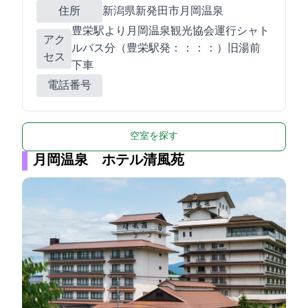
住所
新潟県新発田市月岡温泉278-4
JR豊栄駅より月岡温泉観光協会運行シャト
アク
ルバス25分（豊栄駅発14：30 15：35 16：50 17：55）旧湯前
セス
下車
電話番号
空室を探す
月岡温泉 ホテル清風苑