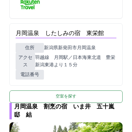
月岡温泉 したしみの宿 東栄館
住所
新潟県新発田市月岡温泉552-2
アクセ
羽越線 月岡駅／日本海東北道 豊栄
ス
新潟東港ICより１５分
電話番号
空室を探す
月岡温泉 割烹の宿 いま井 五十嵐
邸 結