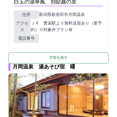
白玉の湯華鳳 別邸越の里
住所
新潟県新発田市月岡温泉134
アクセ
ＪＲ 豊栄駅より無料送迎あり（要予
ス
約）※対象外プラン有
電話番号
空室を探す
月岡温泉 湯あそび宿 曙