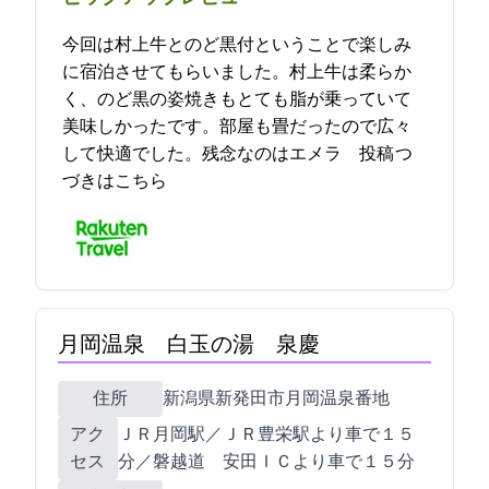
今回は村上牛とのど黒付ということで楽しみ
に宿泊させてもらいました。村上牛は柔らか
く、のど黒の姿焼きもとても脂が乗っていて
美味しかったです。部屋も12.5畳だったので広々
して快適でした。残念なのはエメラ… 2021-10-20 11:46:53投稿
つ
づきはこちら
月岡温泉 白玉の湯 泉慶
住所
新潟県新発田市月岡温泉453番地
アク
ＪＲ月岡駅／ＪＲ豊栄駅より車で１５
セス
分／磐越道 安田ＩＣより車で１５分