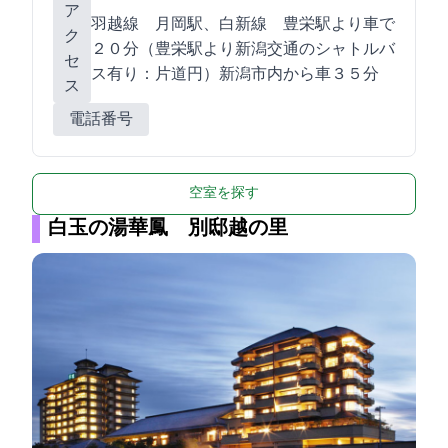
ア
羽越線 月岡駅、白新線 豊栄駅より車で
ク
２０分（豊栄駅より新潟交通のシャトルバ
セ
ス有り：片道300円）新潟市内から車３５分
ス
電話番号
空室を探す
白玉の湯華鳳 別邸越の里