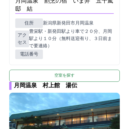
月岡温泉 割烹の宿 いま井 五十嵐
邸 結
住所
新潟県新発田市月岡温泉350
豊栄駅・新発田駅より車で２０分、月岡
アク
駅より１０分（無料送迎有り、３日前ま
セス
で要連絡）
電話番号
空室を探す
月岡温泉 村上館 湯伝