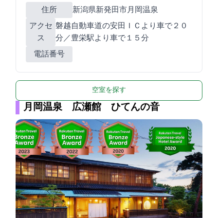
住所
新潟県新発田市月岡温泉552-4
アクセ
磐越自動車道の安田ＩＣより車で２０
ス
分／豊栄駅より車で１５分
電話番号
空室を探す
月岡温泉 広瀬館 ひてんの音