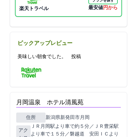
プランを探す
最安値
6050円から
楽天トラベル
ピックアップレビュー
美味しい朝食でした。 2021-10-28 11:44:01投稿
月岡温泉 ホテル清風苑
住所
新潟県新発田市月岡278-2
ＪＲ月岡駅より車で約５分／ＪＲ豊栄駅
アク
より車で１５分／磐越道 安田ＩＣより