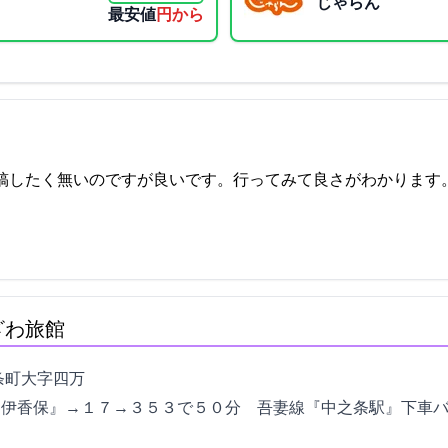
じゃらん
最安値
11650円から
いのですが良いです。行ってみて良さがわかります。どうぞ。 2021-10-26
ざわ旅館
万4238-41
伊香保IC』→R１７→R３５３で５０分 JR吾妻線『中之条駅』下