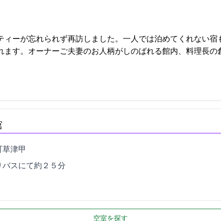
ティーが忘れられず再訪しました。一人では泊めてくれない宿
ナーご夫妻のお人柄がしのばれる館内、料理長の創意… 2021-10-27 12:
舘
津甲419
りバスにて約２５分
空室を探す