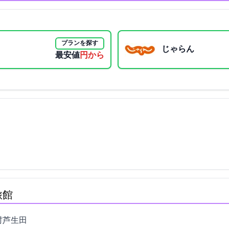
プランを探す
じゃらん
最安値
21000円から
旅館
生田533