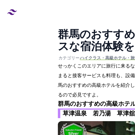
群馬のおすすめ
スな宿泊体験を
created at:
updated at:
カテゴリー:
#ハイクラス・高級ホテル・旅
せっかくこのエリアに旅行に来るな
まると接客サービスも料理も、設備
馬のおすすめの高級ホテルを紹介し
るので必見ですよ。
群馬のおすすめの高級ホテ
草津温泉 若乃湯 草津舘