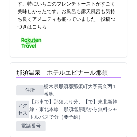
す。特にいちごのフレンチトーストがすごく
美味しかったです。お風呂も露天風呂も気持
ち良くアメニティも揃っていました… 2021-09-17 17:23:22投稿
つ
づきはこちら
那須温泉 ホテルエピナール那須
栃木県那須郡那須町大字高久丙１
住所
番地
【お車で】那須I.Cより10分、【JRで】東北新幹
アク
線・東北本線 那須塩原駅から無料シャ
セス
トルバスで30分（要予約）
電話番号