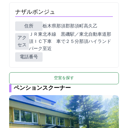
ナザルボンジュ
住所
栃木県那須郡那須町高久乙1881-162
ＪＲ東北本線 黒磯駅／東北自動車道那
アク
須ＩＣ下車 車で２５分那須ハイランド
セス
パーク至近
電話番号
空室を探す
ペンションスクーナー