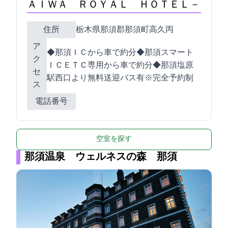
ＡＩＷＡ ＲＯＹＡＬ ＨＯＴＥＬ－
住所
栃木県那須郡那須町高久丙4449-2
ア
◆那須ＩＣから車で約10分◆那須スマート
ク
ＩＣ(ＥＴＣ専用)から車で約21分◆那須塩原
セ
駅西口より無料送迎バス有※完全予約制
ス
電話番号
空室を探す
那須温泉 ウェルネスの森 那須