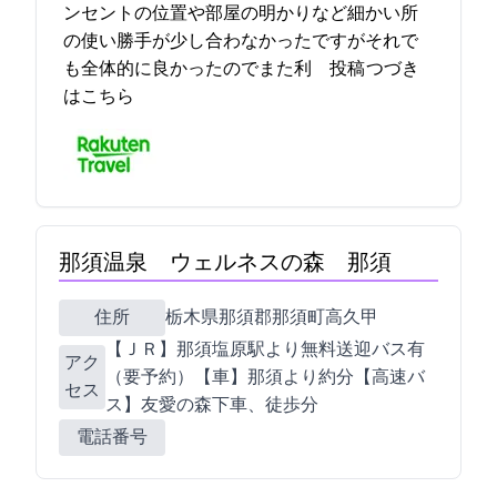
ンセントの位置や部屋の明かりなど細かい所
の使い勝手が少し合わなかったですがそれで
も全体的に良かったのでまた利… 2021-09-18 19:22:04投稿
つづき
はこちら
那須温泉 ウェルネスの森 那須
住所
栃木県那須郡那須町高久甲6437
【ＪＲ】那須塩原駅より無料送迎バス有
アク
（要予約）【車】那須ICより約10分【高速バ
セス
ス】友愛の森下車、徒歩10分
電話番号