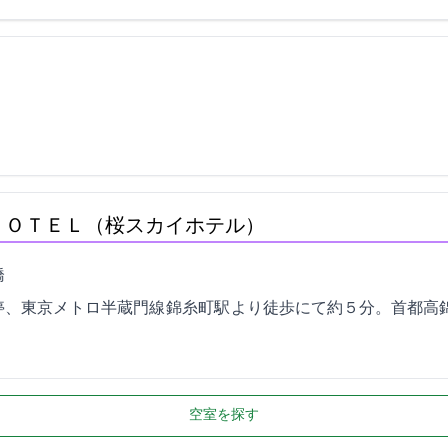
ＨＯＴＥＬ（桜スカイホテル）
3
各停、東京メトロ半蔵門線 錦糸町駅 より徒歩にて約５分。首都高
空室を探す