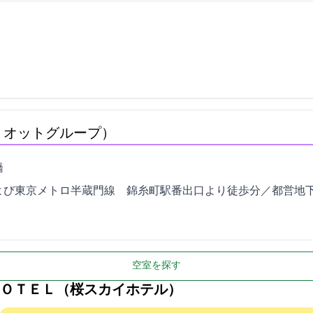
リオットグループ）
2
および東京メトロ半蔵門線 錦糸町駅1番出口より徒歩5分／都営地下
空室を探す
ＯＴＥＬ（桜スカイホテル）