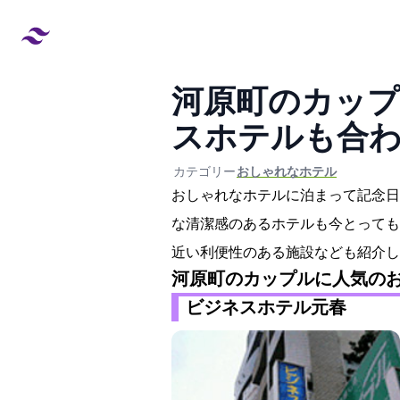
河原町のカップ
スホテルも合
created at:
updated at:
カテゴリー:
#おしゃれなホテル
おしゃれなホテルに泊まって記念日
な清潔感のあるホテルも今とっても
近い利便性のある施設なども紹介し
河原町のカップルに人気の
ビジネスホテル元春