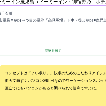
ーミーイン鹿児島（ドーミーイン・御宿野乃 ホテ
17-30
市電乗車約4分⇒3つ目の電停「高見馬場」下車・徒歩約2分■鹿
空室を探す
コンセプトは「よい眠り」。快眠のためのこだわりアイテ
街 天文館すぐ パソコン利用可なのでワーケーションスポ
画立てにもパソコンがあると調べられて便利ですよね。