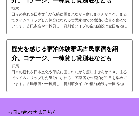
介。コテージ、一棟貸し貸別荘なども
参考に連休にゆっくり旅を楽しむ計画を立ててください。
#栃木
日々の疲れを日本文化や伝統に囲まれながら癒しませんか？今、まる
でタイムスリップした気分になれる古民家宿での宿泊が注目を集めて
います。古民家宿や一棟貸し、貸別荘タイプの宿泊施設は全国各地に
点在しており簡単に見つけることができこちら、「栃木」にもあるん
です。日本の風土や文化を楽しみながら、穏やかで洗練された時間過
ごしたいという方にとって、古民家宿はまさに理想的な選択肢です。
歴史を感じる宿泊体験: 群馬古民家宿を紹
そんな方に向けて今回は「栃木」の絶対に「宿泊」したい「古民家
宿」を厳選しました。「日光」や「那須」などの人気エリアの施設も
介。コテージ、一棟貸し貸別荘なども
紹介しますよ。この記事を参考に連休にゆっくり旅を楽しむ計画を立
#群馬
ててください。
日々の疲れを日本文化や伝統に囲まれながら癒しませんか？今、まる
でタイムスリップした気分になれる古民家宿での宿泊が注目を集めて
います。古民家宿や一棟貸し、貸別荘タイプの宿泊施設は全国各地に
点在しており簡単に見つけることができこちら、「群馬」にもあるん
です。日本の風土や文化を楽しみながら、穏やかで洗練された時間過
ごしたいという方にとって、古民家宿はまさに理想的な選択肢です。
Copyright © 2020 Flycos inc. All Rights Reserved.
そんな方に向けて今回は「群馬」の絶対に「宿泊」したい「古民家
Supported by Rakuten Developers
お問い合わせはこちら
宿」を厳選しました。「高崎」などの人気エリアの施設も紹介します
よ。この記事を参考に連休にゆっくり旅を楽しむ計画を立ててくださ
い。