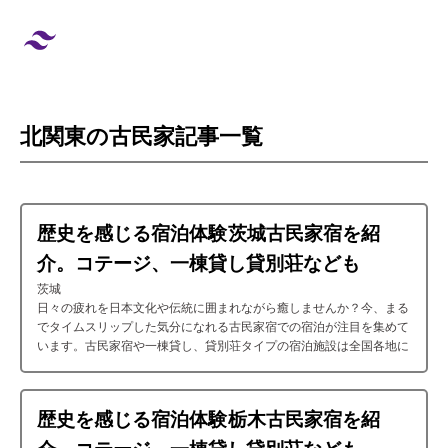
北関東の古民家記事一覧
歴史を感じる宿泊体験: 茨城古民家宿を紹
介。コテージ、一棟貸し貸別荘なども
#茨城
日々の疲れを日本文化や伝統に囲まれながら癒しませんか？今、まる
でタイムスリップした気分になれる古民家宿での宿泊が注目を集めて
います。古民家宿や一棟貸し、貸別荘タイプの宿泊施設は全国各地に
点在しており簡単に見つけることができこちら、「茨城」にもあるん
です。日本の風土や文化を楽しみながら、穏やかで洗練された時間過
ごしたいという方にとって、古民家宿はまさに理想的な選択肢です。
歴史を感じる宿泊体験: 栃木古民家宿を紹
そんな方に向けて今回は「茨城」の絶対に「宿泊」したい「古民家
宿」を厳選しました。人気エリアの施設も紹介しますよ。この記事を