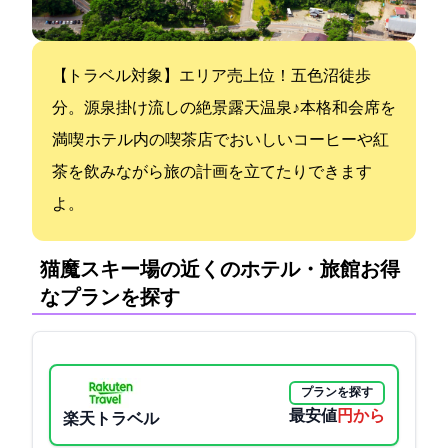
【GoToトラベル対象】エリア売上1位！五色沼徒歩3
分。源泉掛け流しの絶景露天温泉♪本格和会席を
満喫 ホテル内の喫茶店でおいしいコーヒーや紅
茶を飲みながら旅の計画を立てたりできます
よ。
猫魔スキー場の近くのホテル・旅館:お得
なプランを探す
プランを探す
最安値
7300円から
楽天トラベル