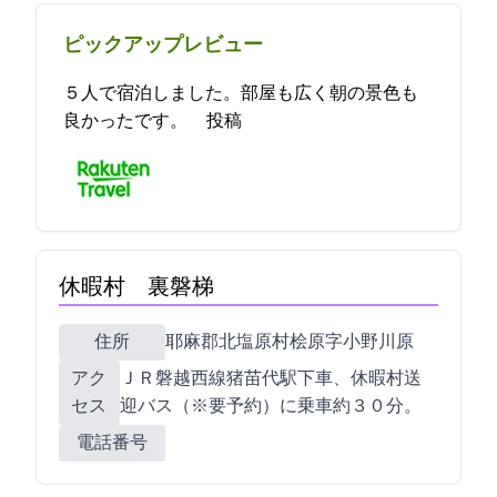
ピックアップレビュー
５人で宿泊しました。部屋も広く朝の景色も
良かったです。 2022-09-09 19:36:17投稿
休暇村 裏磐梯
住所
耶麻郡北塩原村桧原字小野川原1092-3
アク
ＪＲ磐越西線猪苗代駅下車、休暇村送
セス
迎バス（※要予約）に乗車約３０分。
電話番号