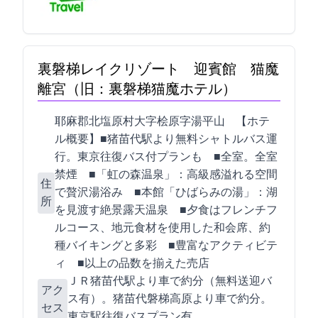
裏磐梯レイクリゾート 迎賓館 猫魔
離宮（旧：裏磐梯猫魔ホテル）
耶麻郡北塩原村大字桧原字湯平山1171-1 【ホテ
ル概要】■猪苗代駅より無料シャトルバス運
行。東京往復バス付プランも ■全83室。全室
禁煙 ■「虹の森温泉」：高級感溢れる空間
住
で贅沢湯浴み ■本館「ひばらみの湯」：湖
所
を見渡す絶景露天温泉 ■夕食はフレンチフ
ルコース、地元食材を使用した和会席、約50
種バイキングと多彩 ■豊富なアクティビテ
ィ ■2000以上の品数を揃えた売店
ＪＲ猪苗代駅より車で約30分（無料送迎バ
アク
ス有）。猪苗代磐梯高原ICより車で約25分。
セス
東京駅往復バスプラン有。