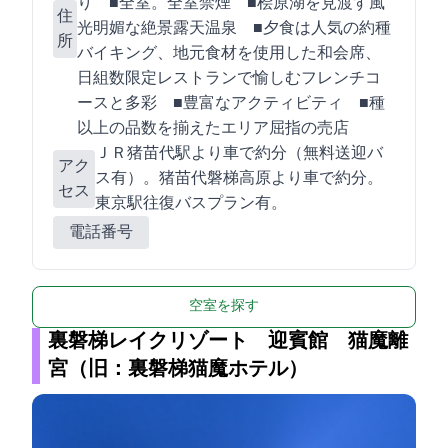
り ■全241室。全室禁煙 ■桧原湖を見渡す風
住
光明媚な絶景露天温泉 ■夕食は人気の約50種
所
バイキング、地元食材を使用した和会席、1
日組数限定レストランで愉しむフレンチコ
ースと多彩 ■豊富なアクティビティ ■2,000種
以上の品数を揃えたエリア屈指の売店
ＪＲ猪苗代駅より車で約30分（無料送迎バ
アク
ス有）。猪苗代磐梯高原ICより車で約25分。
セス
東京駅往復バスプラン有。
電話番号
空室を探す
裏磐梯レイクリゾート 迎賓館 猫魔離
宮（旧：裏磐梯猫魔ホテル）