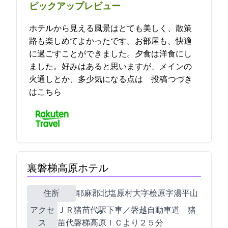
ピックアップレビュー
ホテルから見える風景はとても美しく、散策
路も楽しめてよかったです。お部屋も、快適
に過ごすことができました。夕食は洋食にし
ました。好みはあると思いますが、メインの
火通しとか、多少気になる点は… 2022-09-16 21:06:10投稿
つづき
はこちら
裏磐梯高原ホテル
住所
耶麻郡北塩原村大字桧原字湯平山1171
アクセ
ＪＲ猪苗代駅下車／磐越自動車道 猪
ス
苗代磐梯高原ＩＣより２５分