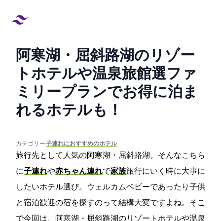
阿寒湖・屈斜路湖のリゾー
トホテルや温泉旅館9選!ファ
ミリープランでお得に泊ま
れるホテルも！
created at:
updated at:
カテゴリー:
#子連れにおすすめのホテル
旅行先として人気の阿寒湖・屈斜路湖。そんなこちら
に
子連れ
や
赤ちゃん連れ
で
家族
旅行にいく時に大事に
したいホテル選び。ウェルカムベビーであったり子供
と宿泊歓迎の宿を探すのって結構大変ですよね。そこ
で今回は、阿寒湖・屈斜路湖のリゾートホテルや温泉