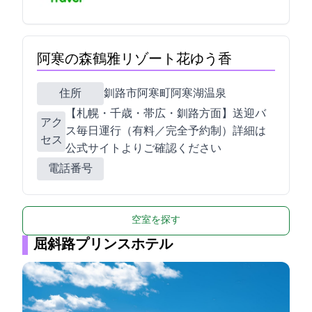
阿寒の森鶴雅リゾート花ゆう香
住所
釧路市阿寒町阿寒湖温泉1-6-1
【札幌・千歳・帯広・釧路方面】送迎バ
アク
ス毎日運行（有料／完全予約制）詳細は
セス
公式サイトよりご確認ください
電話番号
空室を探す
屈斜路プリンスホテル