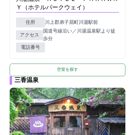
Ｙ（ホテルパークウェイ）
住所
川上郡弟子屈町川湯駅前3-2-10
国道391号線沿い／JR川湯温泉駅より徒
アクセス
歩3分
電話番号
空室を探す
三香温泉