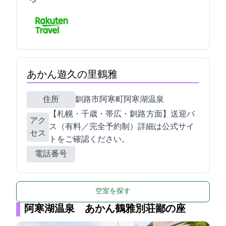
あかん遊久の里鶴雅
住所
釧路市阿寒町阿寒湖温泉4-6-10
【札幌・千歳・帯広・釧路 方面】送迎バ
アク
ス（有料／完全予約制）詳細は公式サイ
セス
トをご確認ください。
電話番号
空室を探す
阿寒湖温泉 あかん鶴雅別荘鄙の座