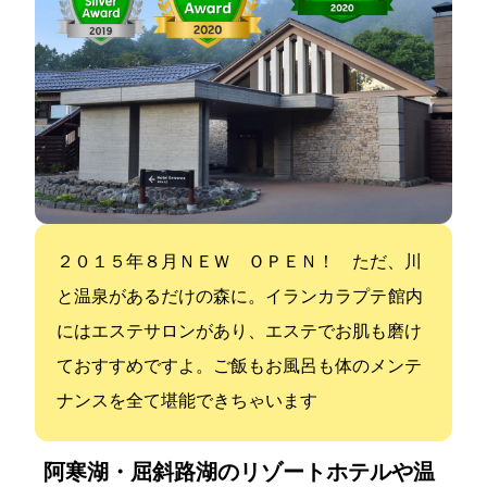
２０１５年８月ＮＥＷ ＯＰＥＮ！ ただ、川
と温泉があるだけの森に。“イランカラプテ” 館内
にはエステサロンがあり、エステでお肌も磨け
ておすすめですよ。ご飯もお風呂も体のメンテ
ナンスを全て堪能できちゃいます
阿寒湖・屈斜路湖のリゾートホテルや温