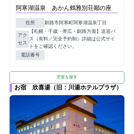
阿寒湖温泉 あかん鶴雅別荘鄙の座
住所
釧路市阿寒町阿寒湖温泉2丁目8-1
【札幌・千歳・帯広・釧路 方面】送迎バ
アク
ス（有料／完全予約制）詳細は公式サイ
セス
トをご確認ください。
電話番号
空室を探す
お宿 欣喜湯（旧：川湯ホテルプラザ）