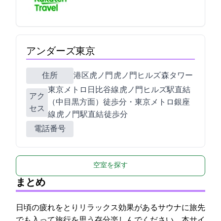
アンダーズ東京
住所
港区虎ノ門1-23-4 虎ノ門ヒルズ 森タワー
東京メトロ日比谷線 虎ノ門ヒルズ駅直結
アク
（中目黒方面）徒歩3分・東京メトロ銀座
セス
線 虎ノ門駅直結 徒歩5分
電話番号
空室を探す
まとめ
日頃の疲れをとりリラックス効果があるサウナに旅先
でも入って旅行を思う存分楽しんでください。本サイ