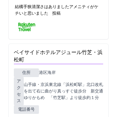
結構手狭清潔さはありましたアメニティがケ
チいと思いました 2022-10-15 12:13:24投稿
ベイサイドホテルアジュール竹芝・浜
松町
住所
港区海岸1-11-2
ア
JR山手線・京浜東北線「浜松町駅」北口改札
ク
を出て右に曲がり真っすぐ徒歩7分 新交通
セ
ゆりかもめ 「竹芝駅」より徒歩約１分
ス
電話番号