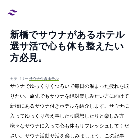
新橋でサウナがあるホテル9
選!サ活で心も体も整えたい
方必見。
created at:
updated at:
カテゴリー:
#サウナ付きホテル
サウナでゆっくりくつろいで毎日の溜まった疲れを取
りたい、旅先でもサウナを絶対楽しみたい方に向けて
新橋にあるサウナ付きホテルを紹介します。サウナに
入ってゆっくり考え事したり瞑想したりと楽しみ方
様々なサウナに入って心も体もリフレッシュしてくだ
さい。サウナ活動 サ活を楽しみましょう。この記事