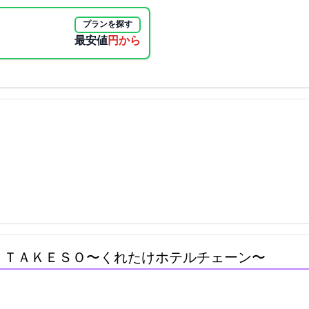
プランを探す
最安値
3800円から
ＥＴＡＫＥＳＯ〜くれたけホテルチェーン〜