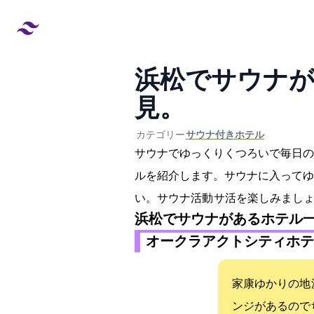
浜松でサウナが
見。
created at:
updated at:
カテゴリー:
#サウナ付きホテル
サウナでゆっくりくつろいで毎日の
ルを紹介します。サウナに入ってゆ
い。サウナ活動 サ活を楽しみまし
浜松でサウナがあるホテル
オークラアクトシティホテ
家康ゆかりの地 
ンジがあるので