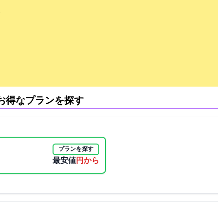
。
:お得なプランを探す
プランを探す
最安値
7667円から