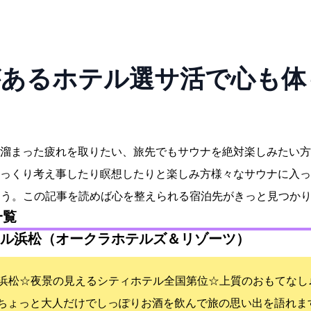
あるホテル5選!サ活で心も
溜まった疲れを取りたい、旅先でもサウナを絶対楽しみたい方
っくり考え事したり瞑想したりと楽しみ方様々なサウナに入っ
ょう。この記事を読めば心を整えられる宿泊先がきっと見つか
一覧
ル浜松（オークラホテルズ＆リゾーツ）
浜松☆夜景の見えるシティホテル全国第4位☆上質のおもてなし♪J
ちょっと大人だけでしっぽりお酒を飲んで旅の思い出を語れま