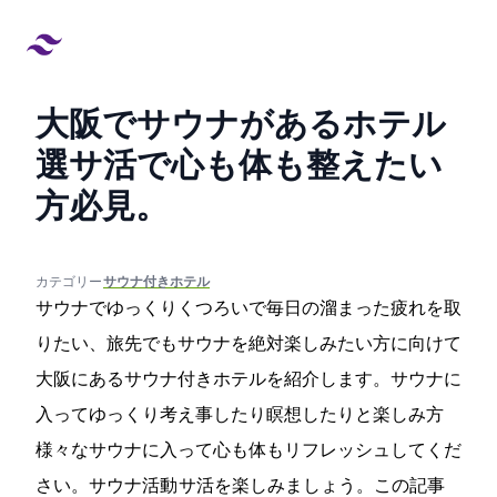
大阪でサウナがあるホテル8
選!サ活で心も体も整えたい
方必見。
created at:
updated at:
カテゴリー:
#サウナ付きホテル
サウナでゆっくりくつろいで毎日の溜まった疲れを取
りたい、旅先でもサウナを絶対楽しみたい方に向けて
大阪にあるサウナ付きホテルを紹介します。サウナに
入ってゆっくり考え事したり瞑想したりと楽しみ方
様々なサウナに入って心も体もリフレッシュしてくだ
さい。サウナ活動 サ活を楽しみましょう。この記事