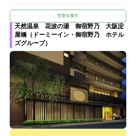
空室を探す
天然温泉 花波の湯 御宿野乃 大阪淀
屋橋（ドーミーイン・御宿野乃 ホテル
ズグループ）