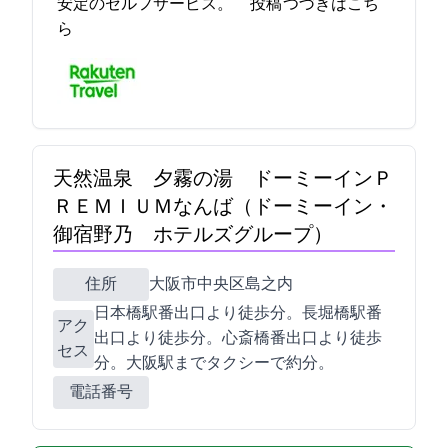
安定のセルフサービス。… 2023-04-26 15:51:02投稿
つづきはこち
ら
天然温泉 夕霧の湯 ドーミーインＰ
ＲＥＭＩＵＭなんば（ドーミーイン・
御宿野乃 ホテルズグループ）
住所
大阪市中央区島之内2-14-23
日本橋駅6番出口より徒歩5分。長堀橋駅7番
アク
出口より徒歩5分。心斎橋6番出口より徒歩10
セス
分。大阪駅までタクシーで約10分。
電話番号