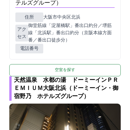
テルズグループ）
住所
大阪市中央区北浜2-5-19
御堂筋線「淀屋橋駅」1番出口約5分／堺筋
アク
線「北浜駅」2番出口約3分（京阪本線方面20
セス
番／21番出口徒歩1分）
電話番号
空室を探す
天然温泉 水都の湯 ドーミーインＰＲ
ＥＭＩＵＭ大阪北浜（ドーミーイン・御
宿野乃 ホテルズグループ）