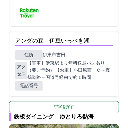
アンダの森 伊豆いっぺき湖
住所
伊東市吉田836-2
【電車】JR伊東駅より無料送迎バスあり
アク
（要ご予約） / 【お車】小田原西ＩＣ～真
セス
鶴道路～国道135号経由で約１時間
電話番号
空室を探す
鉄板ダイニング ゆとりろ熱海