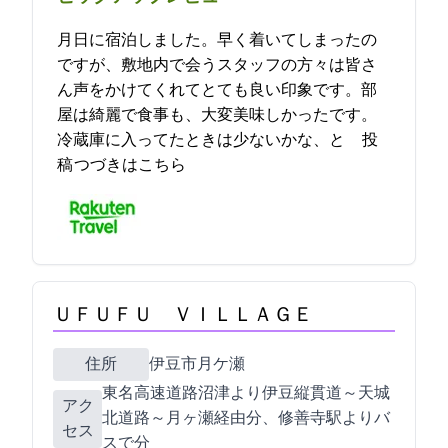
4月2日に宿泊しました。早く着いてしまったの
ですが、敷地内で会うスタッフの方々は皆さ
ん声をかけてくれてとても良い印象です。部
屋は綺麗で食事も、大変美味しかったです。
冷蔵庫に入ってたときは少ないかな、と… 2023-04-04 11:29:02投
稿
つづきはこちら
ＵＦＵＦＵ ＶＩＬＬＡＧＥ
住所
伊豆市月ケ瀬425-1
東名高速道路沼津ICより伊豆縦貫道～天城
アク
北道路～月ヶ瀬IC経由40分、修善寺駅よりバ
セス
スで20分