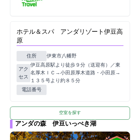
ホテル＆スパ アンダリゾート伊豆高
原
住所
伊東市八幡野1133
伊豆高原駅より徒歩９分（送迎有）／東
アク
名厚木ＩＣ→小田原厚木道路・小田原IC→R
セス
１３５号より約８５分
電話番号
空室を探す
アンダの森 伊豆いっぺき湖