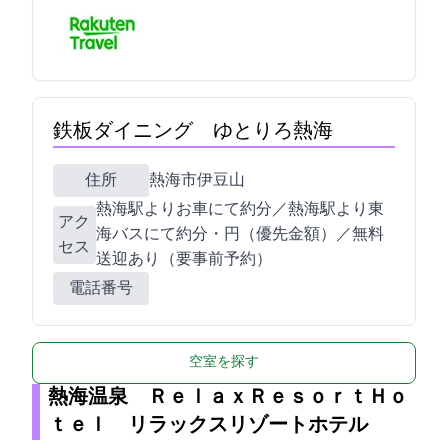
鉄板ダイニング ゆとりろ熱海
住所
熱海市伊豆山1173-534
熱海駅よりお車にて約20分／熱海駅より東
アク
海バスにて約25分・340円（IC優先金額）／無料
セス
送迎あり（要事前予約）
電話番号
空室を探す
熱海温泉 ＲｅｌａｘＲｅｓｏｒｔＨｏ
ｔｅｌ リラックスリゾートホテル