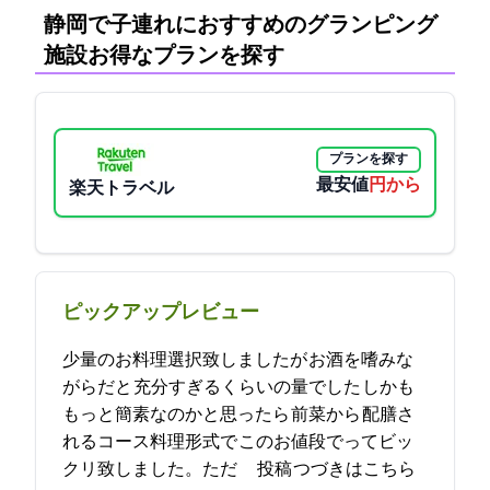
静岡で子連れにおすすめのグランピング
施設:お得なプランを探す
プランを探す
最安値
5500円から
楽天トラベル
ピックアップレビュー
少量のお料理選択致しましたが お酒を嗜みな
がらだと 充分すぎるくらいの量でした しかも
もっと簡素なのかと思ったら 前菜から 配膳さ
れるコース料理形式で このお値段で?!ってビッ
クリ致しました。ただ … 2023-04-26 16:35:33投稿
つづきはこちら