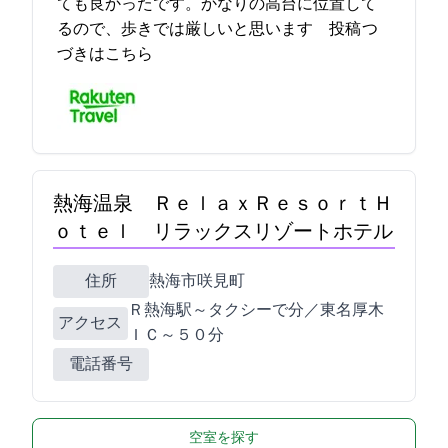
ても良かったです。かなりの高台に位置して
るので、歩きでは厳しいと思います… 2023-04-15 16:08:31投稿
つ
づきはこちら
熱海温泉 ＲｅｌａｘＲｅｓｏｒｔＨ
ｏｔｅｌ リラックスリゾートホテル
住所
熱海市咲見町6-41
JＲ熱海駅～タクシーで5分／東名厚木
アクセス
ＩＣ～５０分
電話番号
空室を探す