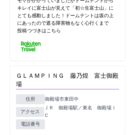
モヤがかかっていましたがドームテントから
キレイに富士山が見えて「初☆生富士山」に
とても感動しました！ドームテントは坂の上
にあったので遮る障害物もなく心行くまで… 2023-03-14 20:03:17
投稿
つづきはこちら
ＧＬＡＭＰＩＮＧ 藤乃煌 富士御殿
場
住所
御殿場市東田中3373-25
ＪＲ 御殿場駅／東名 御殿場Ｉ
アクセス
Ｃ
電話番号