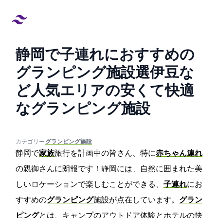
静岡で子連れにおすすめの
グランピング施設13選!伊豆な
ど人気エリアの安くて快適
なグランピング施設
created at:
updated at:
カテゴリー:
#グランピング施設
静岡で
家族
旅行を計画中の皆さん、特に
赤ちゃん連れ
の親御さんに朗報です！静岡には、自然に囲まれた美
しいロケーションで楽しむことができる、
子連れ
にお
すすめの
グランピング
施設が点在しています。
グラン
ピング
とは、キャンプのアウトドア体験とホテルの快