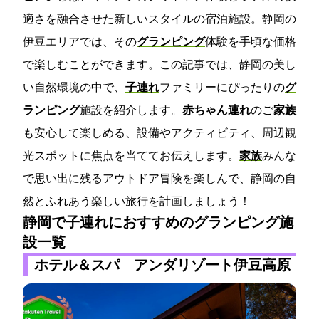
適さを融合させた新しいスタイルの宿泊施設。静岡の
伊豆エリアでは、その
グランピング
体験を手頃な価格
で楽しむことができます。この記事では、静岡の美し
い自然環境の中で、
子連れ
ファミリーにぴったりの
グ
ランピング
施設を紹介します。
赤ちゃん連れ
のご
家族
も安心して楽しめる、設備やアクティビティ、周辺観
光スポットに焦点を当ててお伝えします。
家族
みんな
で思い出に残るアウトドア冒険を楽しんで、静岡の自
然とふれあう楽しい旅行を計画しましょう！
静岡で子連れにおすすめのグランピング施
設一覧
ホテル＆スパ アンダリゾート伊豆高原