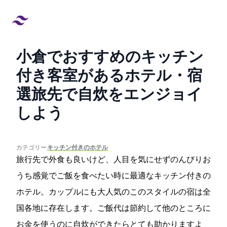
小倉でおすすめのキッチン
付き客室があるホテル・宿5
選!旅先で自炊をエンジョイ
しよう
created at:
updated at:
カテゴリー:
#キッチン付きのホテル
旅行先で外食も良いけど、人目を気にせずのんびりお
うち感覚でご飯を食べたい時に最適なキッチン付きの
ホテル。カップルにも大人気のこのスタイルの宿は全
国各地に存在します。ご飯代は節約して他のところに
お金を使うのに自炊ができたらとても助かりますよ