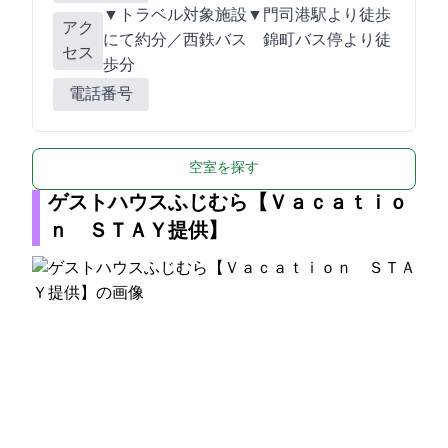
▼GO TOトラベル対象施設▼JR門司港駅より徒歩
アク
にて約10分／西鉄バス 錦町バス停より徒
セス
歩1分
電話番号
空室を探す
ゲストハウスふじむら【Ｖａｃａｔｉｏ
ｎ ＳＴＡＹ提供】