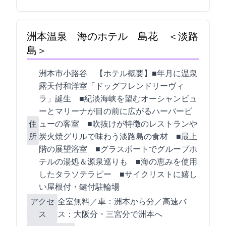
洲本温泉 海のホテル 島花 ＜淡路
島＞
洲本市小路谷1277-5 【ホテル概要】■2017年11月に温泉
露天付和洋室「ドッグフレンドリーヴィ
ラ」誕生 ■紀淡海峡を望むオーシャンビュ
ーとマリーナが目の前に広がるハーバービ
住
ューの客室 ■吹抜けが特徴のレストランや
所
炭火焼グリルで味わう淡路島の食材 ■最上
階の展望浴室 ■グラスボートでグループホ
テルの湯処＆源泉巡りも ■海の恵みを使用
したタラソテラピー ■サイクリストに嬉し
い屋根付・鍵付駐輪場
アクセ
全室WiFi無料／車：洲本ICから18分／高速バ
ス
ス：大阪120分・三宮80分で洲本BCへ