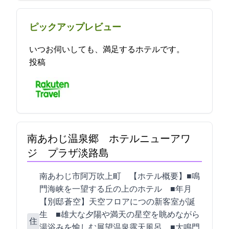
ピックアップレビュー
いつお伺いしても、満足するホテルです。 2023-05-06 12:48:56
投稿
南あわじ温泉郷 ホテルニューアワ
ジ プラザ淡路島
南あわじ市阿万吹上町1433-2 【ホテル概要】■鳴
門海峡を一望する丘の上のホテル ■2022年12月
【別邸 蒼空】天空フロアに5つの新客室が誕
生 ■雄大な夕陽や満天の星空を眺めながら
住
湯浴みを愉しむ展望温泉露天風呂 ■大鳴門