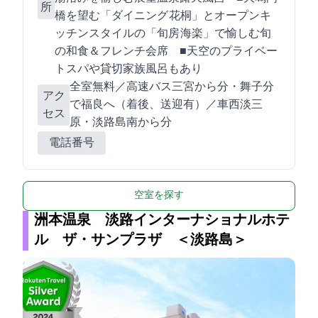
所
橋を望む「ダイニング 花桐」とオープンキ
ッチンスタイルの「旬房 海楽」で愉しむ旬
の和食＆フレンチ会席 ■天空のプライベー
トスパや貸切家族風呂もあり
全室WiFi無料／高速バス:三宮から85分・舞子60分
アク
で福良BTへ（着後、送迎有）／車:西淡三
セス
原・淡路島南ICから20分
電話番号
空室を探す
洲本温泉 淡路インターナショナルホテ
ル ザ・サンプラザ ＜淡路島＞