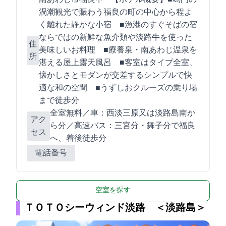
渦潮観光で賑わう福良の町の中心から程よ
く離れた静かな小宿 ■漁港のすぐそばの宿
ならではの新鮮な魚介類や淡路牛を使った
住
美味しいお料理 ■療養泉・南あわじ温泉を
所
湛える屋上露天風呂 ■客室は8タイプ全24室、
懐かしさとモダンが交差するシンプルで快
適な和の空間 ■うずしおクルーズの乗り場
まで徒歩3分
全室WiFi無料／車：西淡三原IC又は淡路島南ICか
アク
ら15分／高速バス：三宮90分・舞子60分で福良BT
セス
へ、着後徒歩2分
電話番号
空室を探す
ＴＯＴＯシーウィンド淡路 ＜淡路島＞