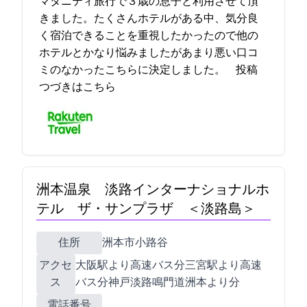
マタニティ旅行で３歳の息子と利用させて頂
きました。たくさんホテルがある中、気分良
く宿泊できることを重視したかったので他の
ホテルとかなり悩みましたがあまり悪い口コ
ミのなかったこちらに決定しました。… 2021-12-12 15:49:24投稿
つづきはこちら
洲本温泉 淡路インターナショナルホ
テル ザ・サンプラザ ＜淡路島＞
住所
洲本市小路谷1279-13
アクセ
大阪駅より高速バス120分/三宮駅より高速
ス
バス80分/神戸淡路鳴門道洲本ICより15分
電話番号