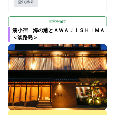
電話番号
空室を探す
湊小宿 海の薫とＡＷＡＪＩＳＨＩＭＡ
＜淡路島＞