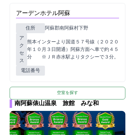
アーデンホテル阿蘇
住所
阿蘇郡南阿蘇村下野147-10
ア
熊本インターより国道５７号線（２０２０
ク
年１０月３日開通）阿蘇方面へ車で約４５
セ
分 ※ＪＲ赤水駅よりタクシーで３分。
ス
電話番号
空室を探す
南阿蘇俵山温泉 旅館 みな和