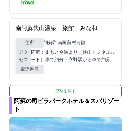
南阿蘇俵山温泉 旅館 みな和
住所
阿蘇郡南阿蘇村河陰2510
アク
阿蘇くまもと空港より（俵山トンネルル
セス
ート）車で約30分・JR立野駅から車で約15分
電話番号
空室を探す
阿蘇の司ビラパークホテル＆スパリゾー
ト