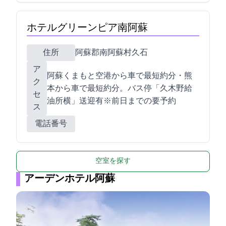
ホテルグリーンピア南阿蘇
住所
阿蘇郡南阿蘇村久石4411-9
ア
阿蘇くまもと空港から車で最短約40分・熊
ク
本ICから車で最短約40分。バス停「JA久木野給
セ
油所横」送迎有※前日までの要予約
ス
電話番号
空室を探す
アーデンホテル阿蘇