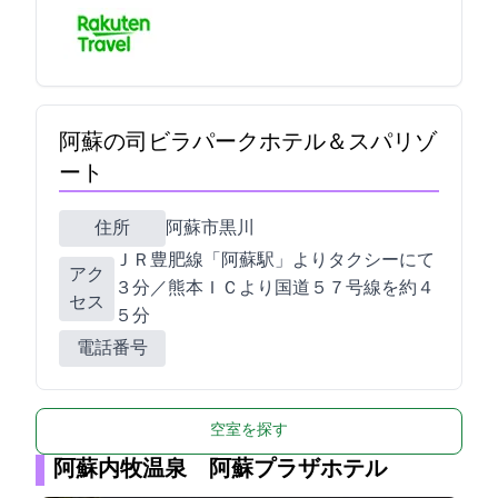
阿蘇の司ビラパークホテル＆スパリゾ
ート
住所
阿蘇市黒川1230
ＪＲ豊肥線「阿蘇駅」よりタクシーにて
アク
３分／熊本ＩＣより国道５７号線を約４
セス
５分
電話番号
空室を探す
阿蘇内牧温泉 阿蘇プラザホテル