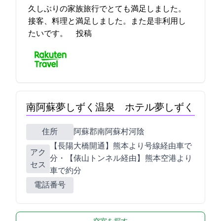
久しぶりの家族旅行でとても満足しました。
接客、料理と満足しました。また是非利用し
たいです。 2023-02-20 17:03:34投稿
南阿蘇夢しずく温泉 ホテル夢しずく
住所
阿蘇郡南阿蘇村河陰5-56
【長陽大橋開通】熊本ICより57号線経由車で50
アク
分・【俵山トンネル経由】 熊本空港より
セス
車で約30分
電話番号