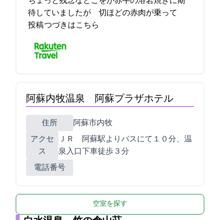
ちょっと残念なとこをが赤牛の溶岩焼きに期
待していましたが 3切ほどの赤肉が乗って… 2021-12-01 11:37:03
投稿
つづきはこちら
阿蘇内牧温泉 阿蘇プラザホテル
住所
阿蘇市内牧1287
アクセ
ＪＲ 阿蘇駅よりバスにて１０分、温
ス
泉入口下車徒歩３分
電話番号
空室を探す