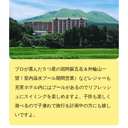
(2010プロが選んだ５つ星の宿)阿蘇五岳＆外輪山一
望！室内温水プール(期間営業）などレジャーも
充実 ホテル内にはプールがあるのでリフレッシ
ュにスイミングを楽しめますよ。子供も楽しく
遊べるので子連れで旅行を計画中の方にも嬉し
いですよ。