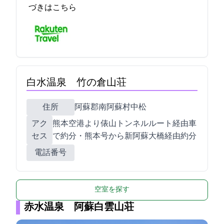
づきはこちら
白水温泉 竹の倉山荘
住所
阿蘇郡南阿蘇村中松2065
アク
熊本空港より俵山トンネルルート経由車
セス
で約30分・熊本IC57号から新阿蘇大橋経由約50分
電話番号
空室を探す
赤水温泉 阿蘇白雲山荘