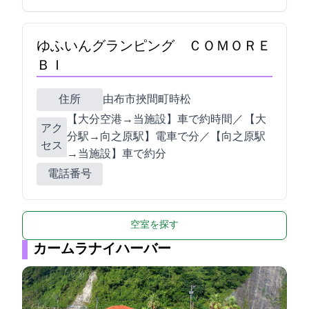
ゆふいんグランピング ＣＯＭＯＲＥ
ＢＩ
住所
由布市挾間町時松105
【大分空港→当施設】車で約1時間／ 【JR大
アク
分駅→JR向之原駅】電車で21分／【JR向之原駅
セス
→当施設】車で約15分
電話番号
空室を探す
カームラナイハーバー