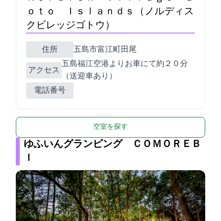
ｏｔｏ Ｉｓｌａｎｄｓ（ノルディス
クビレッジゴトウ）
住所
五島市富江町田尾1233
五島福江空港よりお車にて約２０分
アクセス
（送迎車あり）
電話番号
空室を探す
ゆふいんグランピング ＣＯＭＯＲＥＢ
Ｉ