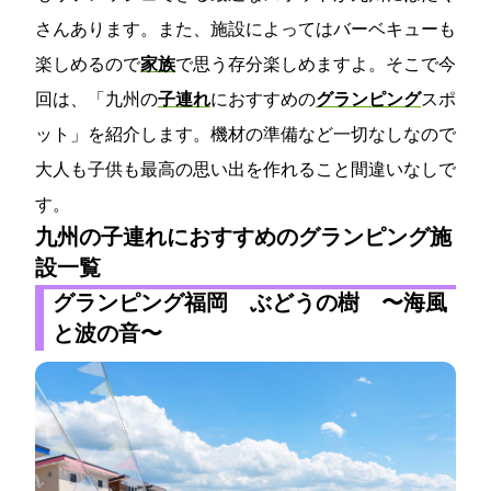
さんあります。また、施設によってはバーベキューも
楽しめるので
家族
で思う存分楽しめますよ。そこで今
回は、「九州の
子連れ
におすすめの
グランピング
スポ
ット」を紹介します。機材の準備など一切なしなので
大人も子供も最高の思い出を作れること間違いなしで
す。
九州の子連れにおすすめのグランピング施
設一覧
グランピング福岡 ぶどうの樹 〜海風
と波の音〜