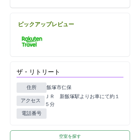
ピックアップレビュー
ザ・リトリート
住所
飯塚市仁保8-37
ＪＲ 新飯塚駅よりお車にて約１
アクセス
５分
電話番号
0948-82-3177
空室を探す