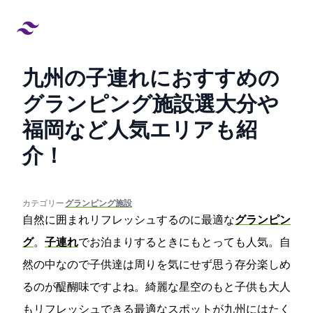
九州の子連れにおすすめの
グランピング施設7選!大分や
福岡など人気エリアも紹
介！
created at:
updated at:
カテゴリー:
#グランピング施設
自然に囲まれリフレッシュするのに最適な
グランピン
グ
。
子連れ
でお泊まりするときにもとっても人気。自
然の中なので子供達は周りを気にせず思う存分楽しめ
るのが醍醐味ですよね。綺麗な星空のもと子供も大人
もリフレッシュできる最適なスポットが九州にはたく