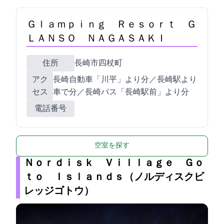
Ｇｌａｍｐｉｎｇ Ｒｅｓｏｒｔ Ｇ
ＬＡＮＳＯ ＮＡＧＡＳＡＫＩ
住所
長崎市四杖町2671-1
アク
長崎自動車「川平IC」より15分／JR長崎駅より
セス
車で30分／長崎バス「長崎駅前」より40分
電話番号
空室を探す
Ｎｏｒｄｉｓｋ Ｖｉｌｌａｇｅ Ｇｏ
ｔｏ Ｉｓｌａｎｄｓ（ノルディスクビ
レッジゴトウ）