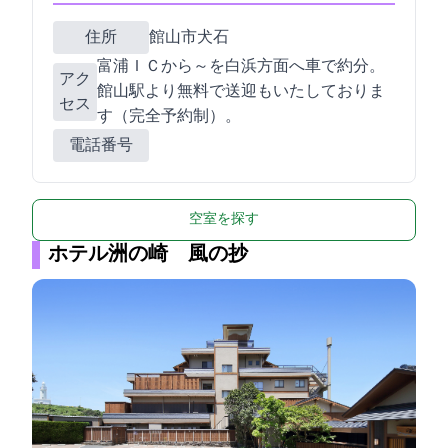
住所
館山市犬石1687
富浦ＩＣからR127～R410を白浜方面へ車で約30分。
アク
館山駅より無料で送迎もいたしておりま
セス
す（完全予約制）。
電話番号
空室を探す
ホテル洲の崎 風の抄