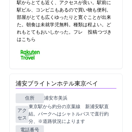
駅からとても近く、アクセスが良い。駅前に
駅ビル、コンビニもあるので買い物も便利。
部屋がとても広くゆったりと寛ぐことが出来
た。朝食は未就学児無料。種類は程よい。ど
れもとてもおいしかった。フレ… 2023-05-27 12:41:30投稿
つづき
はこちら
浦安ブライトンホテル東京ベイ
住所
浦安市美浜1-9
JR東京駅から約20分のJR京葉線 新浦安駅直
アク
結。パークへはシャトルバスで直行(約15
セス
分、※道路状況によります)
電話番号
047-355-7777