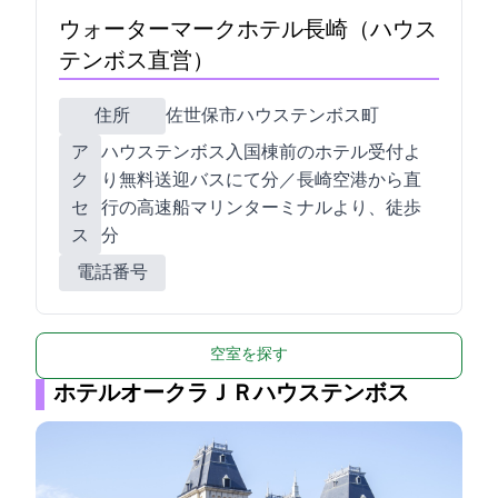
ウォーターマークホテル長崎（ハウス
テンボス直営）
住所
佐世保市ハウステンボス町7-9
ア
ハウステンボス入国棟前のホテル受付よ
ク
り“無料”送迎バスにて9分／長崎空港から直
セ
行の高速船マリンターミナルより、徒歩3
ス
分
電話番号
空室を探す
ホテルオークラＪＲハウステンボス