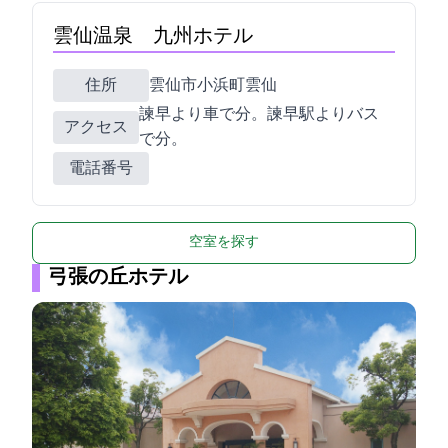
雲仙温泉 九州ホテル
住所
雲仙市小浜町雲仙320
諫早ICより車で60分。JR諫早駅よりバス
アクセス
で80分。
電話番号
空室を探す
弓張の丘ホテル