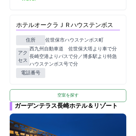
ホテルオークラＪＲハウステンボス
住所
佐世保市ハウステンボス町10
西九州自動車道 佐世保大塔ICより車で15分/
アク
長崎空港よりバスで70分／JR博多駅より特急
セス
ハウステンボス号で110分
電話番号
空室を探す
ガーデンテラス長崎ホテル＆リゾート