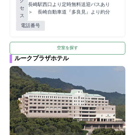
ク
長崎駅西口より定時無料送迎バスあり
セ
＞ 長崎自動車道『多良見IC』より約20分
ス
電話番号
空室を探す
ルークプラザホテル