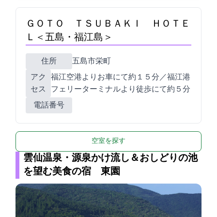
ＧＯＴＯ ＴＳＵＢＡＫＩ ＨＯＴＥ
Ｌ＜五島・福江島＞
住所
五島市栄町1-57
アク
福江空港よりお車にて約１５分／福江港
セス
フェリーターミナルより徒歩にて約５分
電話番号
空室を探す
雲仙温泉・源泉かけ流し＆おしどりの池
を望む美食の宿 東園