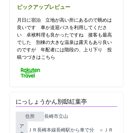
ピックアップレビュー
5月10日に宿泊 立地が高い所にあるので眺めは
良いです 車か送迎バスを利用してくださ
い 卓袱料理も良かったですね 接客も最高
でした 別棟の大きな温泉は露天もあり良い
のですが 年配者には階段の、上り下り… 2023-05-12 16:22:19投
稿
つづきはこちら
にっしょうかん別邸紅葉亭
住所
長崎市立山5-13-65
ア
ＪＲ長崎本線長崎駅から車で15分 ＜ＪＲ