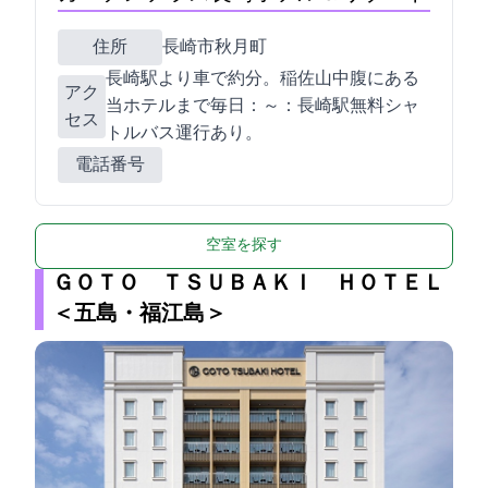
住所
長崎市秋月町2-3
長崎駅より車で約10分。稲佐山中腹にある
アク
当ホテルまで毎日16：00～19：00長崎駅無料シャ
セス
トルバス運行あり。
電話番号
095-864-7777
空室を探す
ＧＯＴＯ ＴＳＵＢＡＫＩ ＨＯＴＥＬ
＜五島・福江島＞