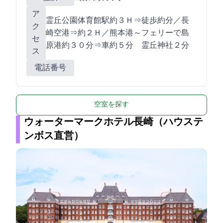
ア
霊丘公園体育館駅約３Ｈ⇒徒歩約5分／長
ク
崎空港⇒約２Ｈ／熊本港～フェリーで島
セ
原港約３０分⇒車約５分 霊丘神社２分
ス
電話番号
空室を探す
ウォーターマークホテル長崎（ハウステ
ンボス直営）