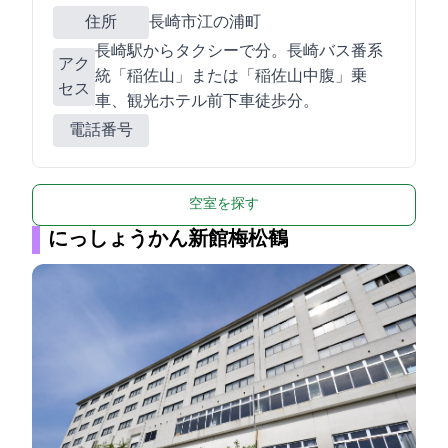
住所
長崎市江の浦町17-15
JR長崎駅からタクシーで7分。長崎バス5番系
アク
統「稲佐山」または「稲佐山中腹」乗
セス
車、観光ホテル前下車徒歩3分。
電話番号
空室を探す
にっしょうかん新館梅松鶴