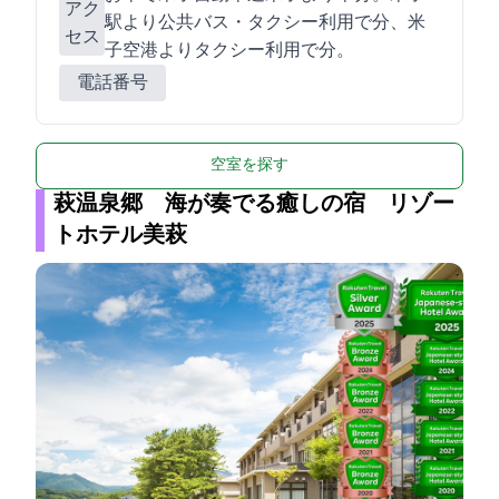
アク
駅より公共バス・タクシー利用で15分、米
セス
子空港よりタクシー利用で20分。
電話番号
空室を探す
萩温泉郷 海が奏でる癒しの宿 リゾー
トホテル美萩