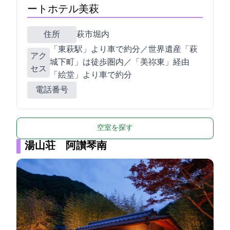
ートホテル美萩
住所
萩市堀内485
「JR東萩駅」より車で約5分／世界遺産「萩
アク
城下町」は徒歩圏内／「美祢東JCT」経由
セス
「絵堂IC」より車で約30分
電話番号
空室を探す
湯山荘 阿讃琴南