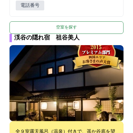
電話番号
空室を探す
渓谷の隠れ宿 祖谷美人
全９室露天風呂（温泉）付きで、遥か谷底を望