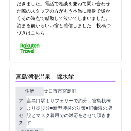
だきました。電話で相談を兼ねて問い合わせ
た際のスタッフの方がもう本当に親身で暖か
くその時点で感動して泣いてしまいました。
泊まる前からいい宿と確信しました^_… 2023-05-26 19:10:38投稿
つ
づきはこちら
宮島潮湯温泉 錦水館
住所
廿日市市宮島町1133
ア
宮島口駅よりフェリーで約10分。宮島桟橋
ク
より徒歩5分■新型肺炎の対策■消毒液の増
セ
設とマスク着用での対応をさせて頂きま
ス
す