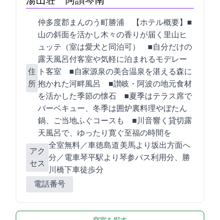
湯山荘 阿讃琴南
仲多度郡まんのう町勝浦1 【ホテル概要】■
山の斜面を活かし木々の香りが届く里山ヒ
ュッテ（4室は愛犬と同泊可） ■自分だけの
露天風呂付客室や気軽に泊まれるモデレー
住
ト客室 ■自家源泉の美合温泉を湛える森に
所
抱かれた河畔風呂 ■讃岐・阿波の地元食材
を活かした季節の懐石 ■夏季はテラス席で
バーベキュー、冬季は囲炉裏料理やぼたん
鍋、ご当地ふぐコースも ■川音響く貸切露
天風呂で、ゆったり寛ぐ至福の時間を
全室Wi-Fi無料／車:徳島道 美馬ICより坂出方面へ15
アク
分／電車:JR琴平駅より琴参バス利用35分、勝
セス
川橋下車徒歩1分
電話番号