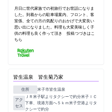
5月21日に3世代家族での初旅行でお世話になりま
した。到着からの駐車場案内、フロント、客
室係、全ての方の気配りのおかげで大変良い
思い出になりました。料理も大変美味しく子
供の料理も良く作って頂き… 2023-05-27 01:38:39投稿
つづきはこ
ちら
皆生温泉 皆生菊乃家
住所
米子市皆生温泉4-29-10
ＪＲ米子駅よりタクシーで約15分/米子ＩＣ
アク
下車、境港方面へ５ｋｍ/米子空港よりタ
セス
クシーで約20分