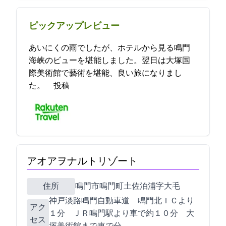
ピックアップレビュー
あいにくの雨でしたが、ホテルから見る鳴門
海峡のビューを堪能しました。翌日は大塚国
際美術館で藝術を堪能、良い旅になりまし
た。 2023-05-20 06:50:55投稿
アオアヲナルトリゾート
住所
鳴門市鳴門町土佐泊浦字大毛16-45
神戸淡路鳴門自動車道 鳴門北ＩＣより
アク
１分 ＪＲ鳴門駅より車で約１０分 大
セス