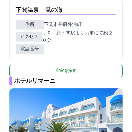
下関温泉 風の海
住所
下関市長府外浦町2-1
ＪＲ 新下関駅よりお車にて約２
アクセス
０分
電話番号
空室を探す
ホテルリマーニ