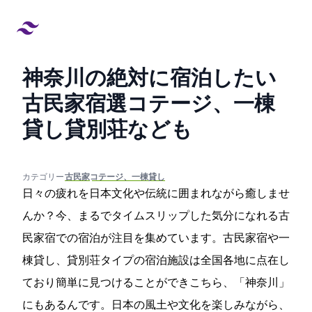
神奈川の絶対に宿泊したい
古民家宿25選!コテージ、一棟
貸し貸別荘なども
created at:
updated at:
カテゴリー:
#古民家,コテージ、一棟貸し
日々の疲れを日本文化や伝統に囲まれながら癒しませ
んか？今、まるでタイムスリップした気分になれる古
民家宿での宿泊が注目を集めています。古民家宿や一
棟貸し、貸別荘タイプの宿泊施設は全国各地に点在し
ており簡単に見つけることができこちら、「神奈川」
にもあるんです。日本の風土や文化を楽しみながら、