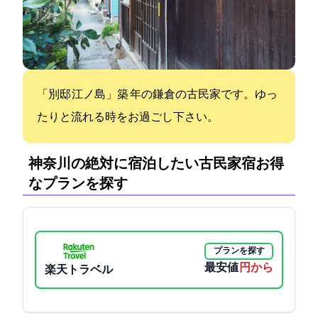
「別邸 江ノ島」築 80 年の鎌倉の古民家です。ゆっ
たりと流れる時をお過ごし下さい。
神奈川の絶対に宿泊したい古民家宿:お得
なプランを探す
プランを探す
最安値
7700円から
楽天トラベル