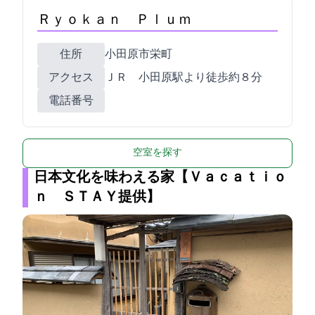
Ｒｙｏｋａｎ Ｐｌｕｍ
住所
小田原市栄町1-19-14
アクセス
ＪＲ 小田原駅より徒歩約８分
電話番号
空室を探す
日本文化を味わえる家【Ｖａｃａｔｉｏ
ｎ ＳＴＡＹ提供】