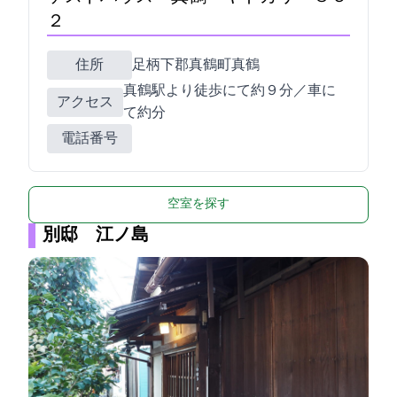
２
住所
足柄下郡真鶴町真鶴852-1
真鶴駅より徒歩にて約９分／車に
アクセス
て約4分
電話番号
空室を探す
別邸 江ノ島