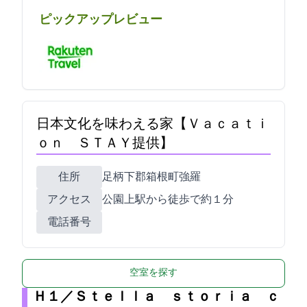
ピックアップレビュー
日本文化を味わえる家【Ｖａｃａｔｉ
ｏｎ ＳＴＡＹ提供】
住所
足柄下郡箱根町強羅1320-836
アクセス
公園上駅から徒歩で約１分
電話番号
空室を探す
Ｈ１／Ｓｔｅｌｌａ ｓｔｏｒｉａ ｃ