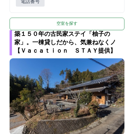
電話番号
空室を探す
築１５０年の古民家ステイ「柚子の
家」。一棟貸しだから、気兼ねなくノ
【Ｖａｃａｔｉｏｎ ＳＴＡＹ提供】