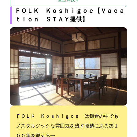
空室を探す
ＦＯＬＫ Ｋｏｓｈｉｇｏｅ【Ｖａｃａ
ｔｉｏｎ ＳＴＡＹ提供】
ＦＯＬＫ Ｋｏｓｈｉｇｏｅ は鎌倉の中でも
ノスタルジックな雰囲気を残す腰越にある築１
００年を迎える一