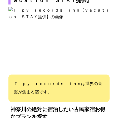
ａｃａｔｉｏｎ ＳＴＡＹ提供】
Ｔｉｐｙ ｒｅｃｏｒｄｓ ｉｎｎは世界の音
楽が集まる宿です。
神奈川の絶対に宿泊したい古民家宿:お得
なプランを探す