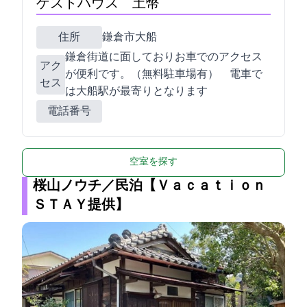
ゲストハウス 土幣
住所
鎌倉市大船1756-1
鎌倉街道に面しておりお車でのアクセス
アク
が便利です。（無料駐車場有） 電車で
セス
はJR大船駅が最寄りとなります
電話番号
空室を探す
桜山ノウチ／民泊【Ｖａｃａｔｉｏｎ
ＳＴＡＹ提供】