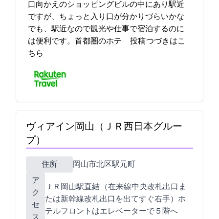
口向かえのショッピングビルの中にあり駅近
ですが、ちょっと入り口が分かりづらいかな!?
でも、駅近なので観光や仕事で宿泊するのに
は便利です。首都圏のホテ… 2024-04-20 11:46:23投稿
つづきはこ
ちら
ヴィアイン岡山（ＪＲ西日本グルー
プ）
住所
岡山市北区駅元町1-25
ア
ＪＲ岡山駅直結 （在来線中央改札出口ま
ク
たは新幹線改札出口を出てすぐ右手）ホ
セ
テルフロントはエレベーターで５階へ
ス