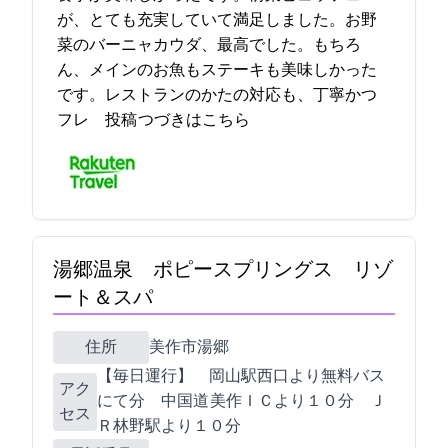
が、とても充実していて満足しました。お野
菜のバーニャカウダ、最高でした。もちろ
ん、メインのお魚もステーキも美味しかった
です。レストランのかたの対応も、丁寧かつ
フレ… 2021-12-06 19:26:57投稿
つづきはこちら
湯郷温泉 ポピースプリングス リゾ
ート＆スパ
住所
美作市湯郷538-1
【毎日運行】 JR岡山駅西口より無料バス
アク
にて90分 /中国道 美作ＩＣより１０分 /Ｊ
セス
Ｒ林野駅より１０分