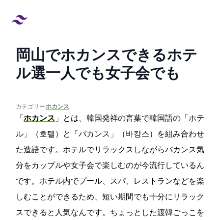
岡山でホカンスできるホテ
ル12選!一人でも女子会でも
created at:
updated at:
カテゴリー:
#ホカンス
「
ホカンス
」とは、韓国発祥の言葉で韓国語の「ホテ
ル」（호텔）と「バカンス」（바캉스）を組み合わせ
た造語です。ホテルでリラックスしながらバカンス気
分をカップルや女子会で楽しむのが今流行しているん
です。ホテル内でプール、スパ、レストランなどを楽
しむことができるため、短い期間でも十分にリラック
スできると人気なんです。ちょっとした渡韓ごっこを